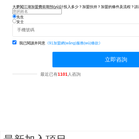
大夢闖江湖加盟費前期預(yù)計投入多少？加盟扶持？加盟的條件及流程？請咨詢
先生
女士
我已閱讀并同意
《91加盟網(wǎng)服務(wù)條款》
立即咨詢
最近已有
1101
人咨詢