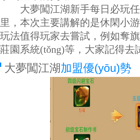
大夢闖江湖新手每日必玩任務(
里，本次主要講解的是休閑小游
玩法值得玩家去嘗試，例如奪旗任務
莊園系統(tǒng)等，大家記得
大夢闖江湖
加盟優(yōu)勢