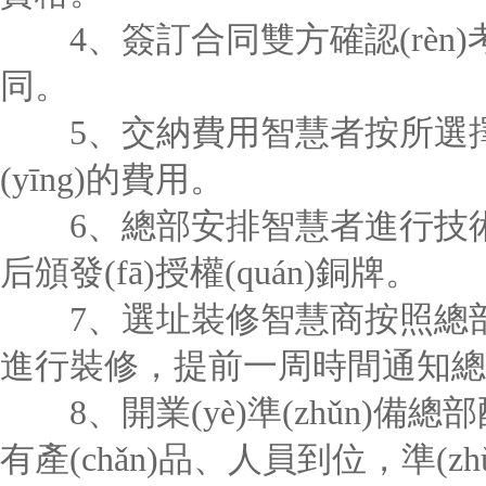
4、簽訂合同雙方確認(rèn)考
同。
5、交納費用智慧者按所選擇
(yīng)的費用。
6、總部安排智慧者進行技術(shù
后頒發(fā)授權(quán)銅牌。
7、選址裝修智慧商按照總部提供的
進行裝修，提前一周時間通知總部
8、開業(yè)準(zhǔn)備總
有產(chǎn)品、人員到位，準(zh