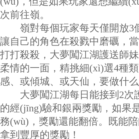
(wù)，但是如果玩家還想繼續(x
次前往嶺。
嶺對每個玩家每天僅開放3個
讓自己的角色在殺戮中磨礪，當(
打打殺殺，大夢闖江湖護送師妹系
柔情的一面，精挑細(xì)選4
感、或傾城、或天仙，要做什么
大夢闖江湖每日能接到2次護送
的經(jīng)驗和銀兩獎勵，如果是
務(wù)，獎勵還能翻倍。既能陪
拿到豐厚的獎勵！