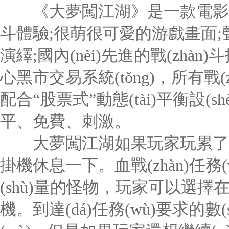
《大夢闖江湖》是一款電影式
斗體驗;很萌很可愛的游戲畫面;聲
演繹;國內(nèi)先進的戰(zhàn)
心黑市交易系統(tǒng)，所有戰(z
配合“股票式”動態(tài)平衡設(s
平、免費、刺激。
大夢闖江湖如果玩家玩累了，可以
掛機休息一下。血戰(zhàn)任務(
(shù)量的怪物，玩家可以選
機。到達(dá)任務(wù)要求的