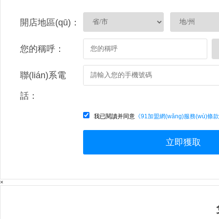
開店地區(qū)：
您的稱呼：
聯(lián)系電
話：
我已閱讀并同意
《91加盟網(wǎng)服務(wù)條
立即獲取
×