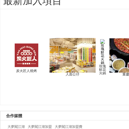
最新加入項目
玫瑰
鮮花
炭火匠人燒烤
火鍋
人面公仔
重
合作媒體
大夢闖江湖
大夢闖江湖加盟
大夢闖江湖加盟費