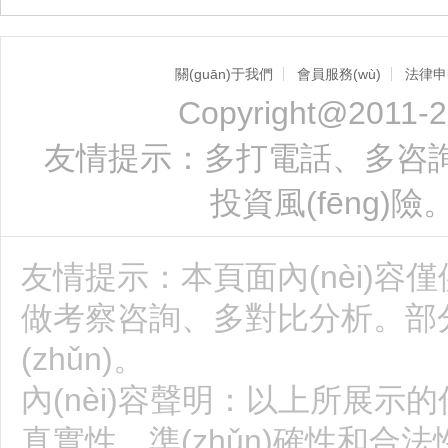
關(guān)于我們
會員服務(wù)
法律申
Copyright@2011-2
友情提示：多打電話、多咨詢、
投資風(fēng)險
友情提示：本頁面內(nèi)容
做考察咨詢、多對比分析。部
(zhǔn)。
內(nèi)容聲明：以上所展示的
真實性、準(zhǔn)確性和合法性均