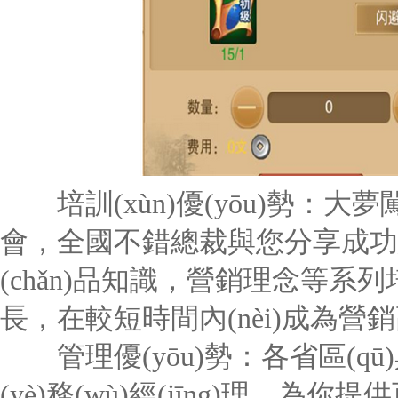
培訓(xùn)優(yōu)勢：大夢
會，全國不錯總裁與您分享成功經
(chǎn)品知識，營銷理念等系列
長，在較短時間內(nèi)成為營
管理優(yōu)勢：各省區(qū)
(yè)務(wù)經(jīng)理，