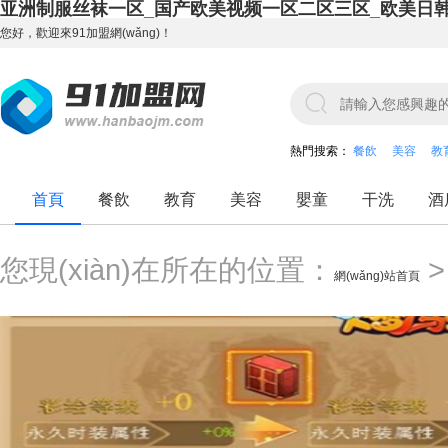
亚洲制服丝袜一区_国产欧美视频一区二区三区_欧美日
您好，歡迎來91加盟網(wǎng)！
熱門搜索：
餐飲
美容
教
首頁
餐飲
教育
美容
嬰童
干洗
酒
您現(xiàn)在所在的位置：
網(wǎng)站首頁