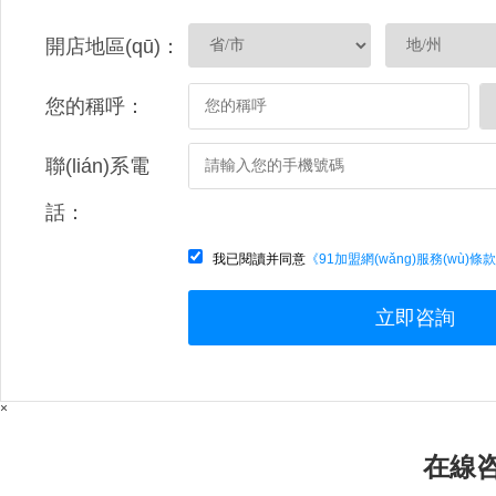
開店地區(qū)：
您的稱呼：
聯(lián)系電
話：
我已閱讀并同意
《91加盟網(wǎng)服務(wù)條
立即咨詢
×
在線