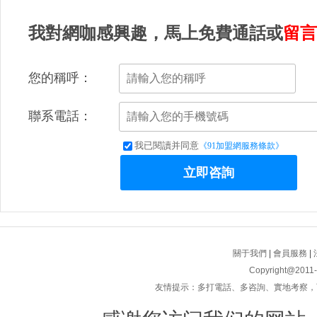
我對網咖感興趣，馬上免費通話或
留言
您的稱呼：
聯系電話：
我已閱讀并同意
《91加盟網服務條款》
立即咨詢
關于我們
|
會員服務
|
Copyright@2011
友情提示：多打電話、多咨詢、實地考察，