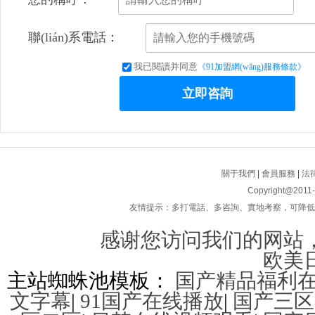
聯(lián)系電話：
我已閱讀并同意
《91加盟網(wǎng)服務條款》
立即咨詢
關于我們
|
會員服務
|
法
Copyright@2011
友情提示：多打電話、多咨詢、實地考察，可降低連鎖加
感谢您访问我们的网站
欧美
主站蜘蛛池模板：
国产精品福利
文字幕
|
91国产在线播放
|
国产三区