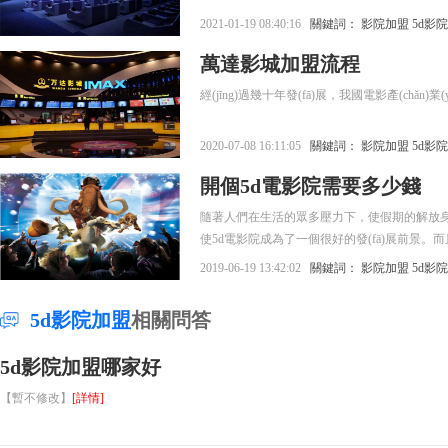
2021-01-19 08:40:16
關鍵詞：
影院加盟
5d影
萬達影城加盟流程
經(jīng)過幾十年發(fā)展，我國電影產(chǎn)
2020-07-08 16:11:05
關鍵詞：
影院加盟
5d影
開個5d電影院需要多少錢
隨著人們在生活的眾多壓力下，使假期的解放身心
使5d電影院成為了一個很好的發(fā)展前景。而
在這樣的市場優(yōu)勢下正是個進行加盟的
2019-06-19 13:42:02
關鍵詞：
影院加盟
5d影
5d影院加盟
相關問答
5d影院加盟哪家好
【暫不修改】
[詳情]