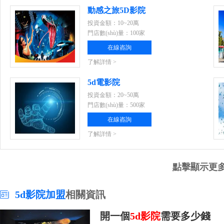
動感之旅5D影院
投資金額：10~20萬
門店數(shù)量：100家
在線咨詢
了解詳情 >
5d電影院
投資金額：20~50萬
門店數(shù)量：500家
在線咨詢
了解詳情 >
點擊顯示更
5d影院加盟
相關資訊
開一個
5d影院
需要多少錢