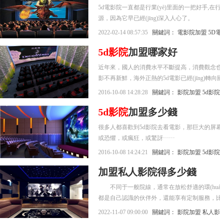
5d電影院一直都是行業(yè)里面的一把好手,
源，因為它早已經(jīng)深入人心了。
2022-02-14 08:57:35
關鍵詞：
電影院加盟
5D
5d影院
加盟哪家好
近年來，國人的消費水平不斷提高，消費觀念也
影不再新鮮，海外正熱的5d電影已經(jīng)轉向
2016-10-08 14:28:28
關鍵詞：
影院加盟
5d影
5d影院
加盟多少錢
很多人都喜歡到5d影院去看電影，那巨大的屏
或恐懼，或瘋狂，或驚訝······
2016-10-08 14:24:21
關鍵詞：
影院加盟
5d影
加盟私人影院得多少錢
不同于一般院線，通常在放松舒適的環(huá
都是自己認識的伙伴外，還能享有定制服務，
私氛圍。如今，靠譜的私人影院一改片源舊等問題
2022-11-07 09:00:00
關鍵詞：
影院加盟
私人影
店享受。看到每個時段都有親友進店消費時，