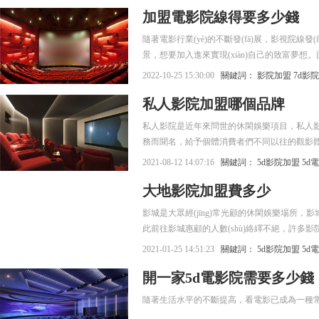
加盟電影院線得要多少錢
正式開啟這個事業(yè)之前，首先需要對費用
隨著電影行業(yè)的不斷發(fā)展，影視院線發(fā
景，想要加入進來實現(xiàn)自己的致富夢
情。那么加盟電影院線要多少錢？
2022-10-25 15:30:00
關鍵詞：
影院加盟
7d影
私人影院加盟哪個品牌
私人影院是近年來問世的休閑娛樂項目，私人影院
務而聞名，給予個體消費者們不同以往的觀影
2021-08-12 14:07:16
關鍵詞：
5d影院加盟
5d
大地影院加盟費多少
影城是大眾經(jīng)常光顧的休閑娛樂場所
此前往影城惠顧的人數(shù)絡繹不絕，許多
2021-01-25 14:51:23
關鍵詞：
5d影院加盟
5d
開一家5d電影院需要多少錢
隨著生活水平的不斷提高，看電影已成為一種常態