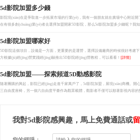
5d影院加盟多少錢
影院現(xiàn)在是爭取進一步拓展市場的行業(yè)，我有一個朋友就在廣場中心附近開了一
在有很多創(chuàng)業(yè)者去選擇加盟開家5D影院，那么5d影院加盟多少錢呢？我知
5d影院加盟哪家好
5D影院這個項目，設備是一方面，更重要的是運營，選擇設備廠商的時候很好考慮下，經
方根據(jù)經(jīng)營實踐經(jīng)驗推出5D影院經(jīng)營教程，可以看看！
[詳情]
5d影院加盟——探索頻道5D動感影院
隨著團購的興起，影院已經(jīng)走進千家萬戶了，5d影院加盟，展現(xiàn)商機。開心創
三自由度座椅，另一個六自由度平臺作為觀眾載體，觀影者不僅可以順著影視內容的變化.
我對5d影院感興趣，馬上免費通話或
您的稱呼：