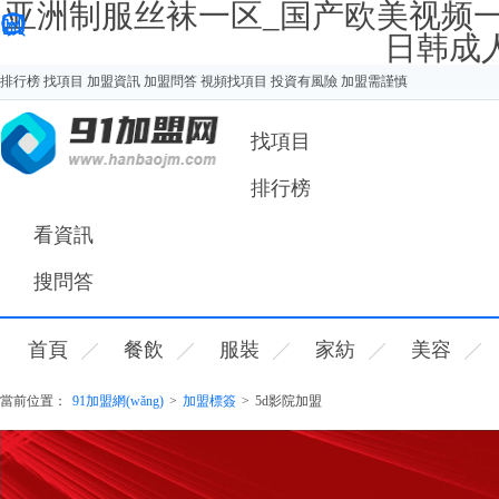
亚洲制服丝袜一区_国产欧美视频
日韩成
排行榜
找項目
加盟資訊
加盟問答
視頻找項目
投資有風險 加盟需謹慎
您好，歡迎來91加盟網(wǎng)！
找項目
排行榜
看資訊
搜問答
首頁
餐飲
服裝
家紡
美容
當前位置：
91加盟網(wǎng)
>
加盟標簽
>
5d影院加盟