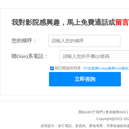
我對影院感興趣，馬上免費通話或
留言
您的稱呼：
聯(lián)系電話：
我已閱讀并同意
《91加盟網(wǎng)服務(wù)條
立即咨詢
關(guān)于我們
|
會員服務(wù)
|
Copyright@2011-20
友情提示：多打電話、多咨詢、實地考察，可降低連鎖加盟，創(ch