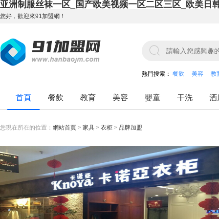
亚洲制服丝袜一区_国产欧美视频一区二区三区_欧美日
您好，歡迎來91加盟網！
熱門搜索：
餐飲
美容
教
首頁
餐飲
教育
美容
嬰童
干洗
酒
您現在所在的位置：
網站首頁
>
家具
>
衣柜
>
品牌加盟