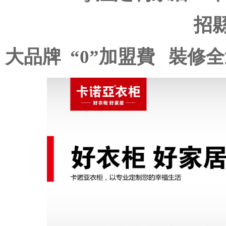
招
大品牌 “0”加盟費 裝修