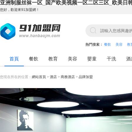
亚洲制服丝袜一区_国产欧美视频一区二区三区_欧美日
您好，歡迎來91加盟網！
熱門搜索：
餐飲
美容
教
首頁
餐飲
教育
美容
嬰童
干洗
酒
您現在所在的位置：
網站首頁
>
酒店
>
商務酒店
>
品牌加盟