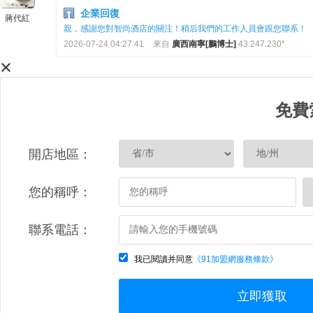
企業回復
蔣代紅
親，感謝您對智尚酒店的關注！稍后我們的工作人員會跟您聯系！
2026-07-24 04:27:41
來自
廣西南寧[鵬博士]
43.247.230*
×
免費
開店地區：
您的稱呼：
聯系電話：
我已閱讀并同意
《91加盟網服務條款》
立即獲取