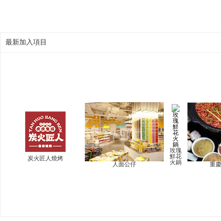
最新加入項目
玫瑰
鮮花
炭火匠人燒烤
火鍋
人面公仔
重