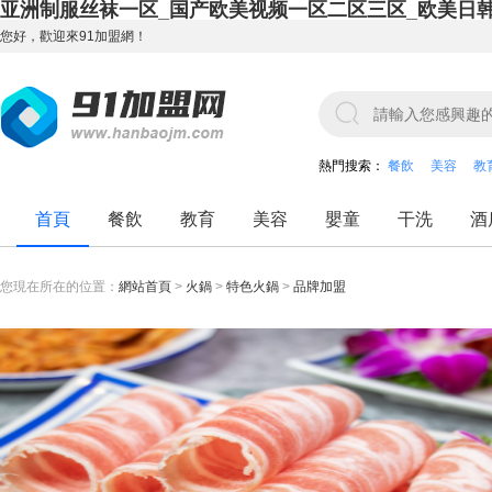
亚洲制服丝袜一区_国产欧美视频一区二区三区_欧美日
您好，歡迎來91加盟網！
熱門搜索：
餐飲
美容
教
首頁
餐飲
教育
美容
嬰童
干洗
酒
您現在所在的位置：
網站首頁
>
火鍋
>
特色火鍋
>
品牌加盟