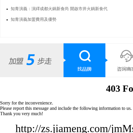
知青演義：演繹成都火鍋新食尚 開啟市井火鍋新食代
知青演義加盟費用及優勢