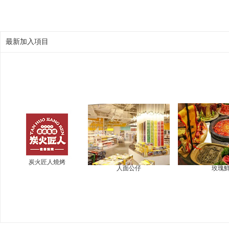
最新加入項目
炭火匠人燒烤
人面公仔
玫瑰