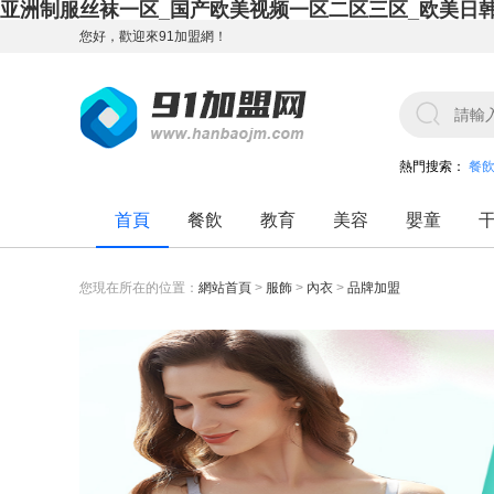
亚洲制服丝袜一区_国产欧美视频一区二区三区_欧美日
您好，歡迎來91加盟網！
熱門搜索：
餐
首頁
餐飲
教育
美容
嬰童
您現在所在的位置：
網站首頁
>
服飾
>
內衣
>
品牌加盟