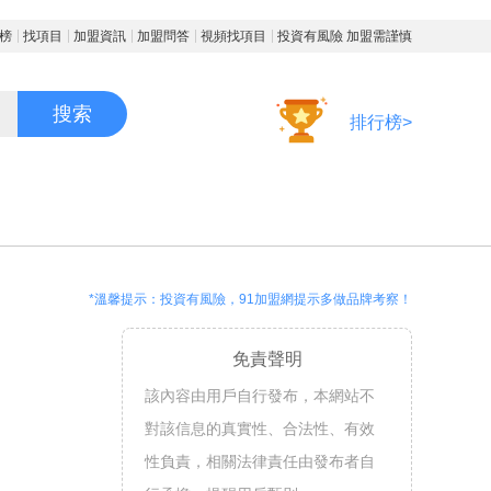
榜
找項目
加盟資訊
加盟問答
視頻找項目
投資有風險 加盟需謹慎
搜索
排行榜>
*溫馨提示：投資有風險，91加盟網提示多做品牌考察！
免責聲明
該內容由用戶自行發布，本網站不
對該信息的真實性、合法性、有效
性負責，相關法律責任由發布者自