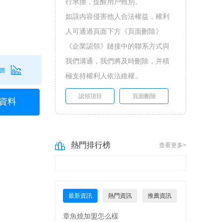
行承擔，提醒用戶甄別。
如該內容侵害他人合法權益，權利
人可通過頁面下方《頁面刪除》
《企業認領》鏈接中的聯系方式與
我們溝通，我們將及時刪除，并積
價
極支持權利人依法維權。
認領項目
頁面刪除
資料
熱門排行榜
查看更多>
最新資訊
熱門資訊
推薦資訊
章魚燒加盟怎么樣