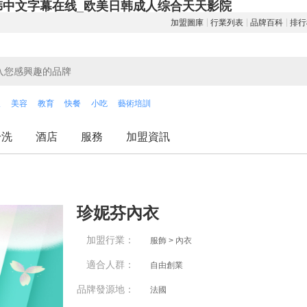
韩中文字幕在线_欧美日韩成人综合天天影院
加盟圖庫
行業列表
品牌百科
排行
飲
美容
教育
快餐
小吃
藝術培訓
干洗
酒店
服務
加盟資訊
珍妮芬內衣
加盟行業：
服飾 > 內衣
適合人群：
自由創業
品牌發源地：
法國