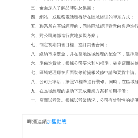
三、全面深入了解品牌以及集團；
四、網站、或服務電話獲得所在區域經理的聯系方式；
五、聯系所在區域經理的，同時區域經理對意向客戶進行
六、對公司總部進行實地參觀考察；
七、制定初期銷售目標、簽訂銷售合同；
八、繳納市場定金，并在當地區域經理的配合下，選擇店
六、準備進貨款，根據公司要求和VI標準，確定店面裝修
七、區域經理應在店面裝修前提報裝修申請和要貨申請。
八、公司批準后，按照VI標準進行裝修。同時，在區域經
九、在區域經理的協助下完成開業方案和前期準備；
十、店面試營業。根據試營業情況，公司有針對性的提供
啤酒連鎖
加盟動態