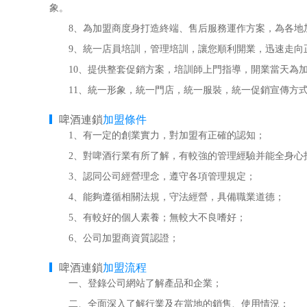
象。
8、為加盟商度身打造終端、售后服務運作方案，為各地
9、統一店員培訓，管理培訓，讓您順利開業，迅速走向正
10、提供整套促銷方案，培訓師上門指導，開業當天為加
11、統一形象，統一門店，統一服裝，統一促銷宣傳方式
啤酒連鎖
加盟條件
1、有一定的創業實力，對加盟有正確的認知；
2、對啤酒行業有所了解，有較強的管理經驗并能全身心
3、認同公司經營理念，遵守各項管理規定；
4、能夠遵循相關法規，守法經營，具備職業道德；
5、有較好的個人素養；無較大不良嗜好；
6、公司加盟商資質認證；
啤酒連鎖
加盟流程
一、登錄公司網站了解產品和企業；
二、全面深入了解行業及在當地的銷售、使用情況；