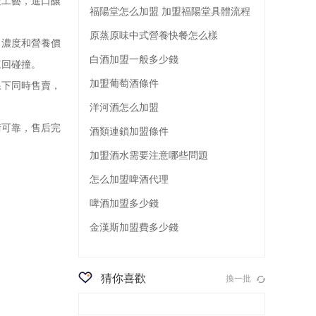
工藝，進口釀
福陽堂怎么加盟 加盟福陽堂具體流程
原蒸原味中式營養快餐怎么樣
濃度和營養價
白酒加盟一般多少錢
來回碰撞。
加盟葡萄酒條件
下同時售賣，
洋河酒怎么加盟
可靠，售后完
酒類連鎖加盟條件
加盟酒水需要注意哪些問題
怎么加盟啤酒代理
啤酒加盟多少錢
金漢斯加盟費多少錢
猜你喜歡
換一批