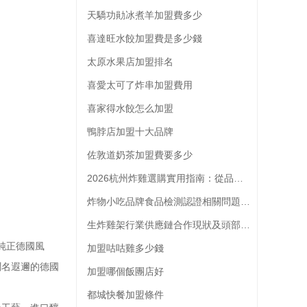
天驕功勛冰煮羊加盟費多少
喜達旺水餃加盟費是多少錢
太原水果店加盟排名
喜愛太可了炸串加盟費用
喜家得水餃怎么加盟
鴨脖店加盟十大品牌
佐敦道奶茶加盟費要多少
2026杭州炸雞選購實用指南：從品類到門店的全維度參考
炸物小吃品牌食品檢測認證相關問題解析
生炸雞架行業供應鏈合作現狀及頭部品牌供應商選擇參考
純正德國風
加盟咕咕雞多少錢
聞名遐邇的德國
加盟哪個飯團店好
都城快餐加盟條件