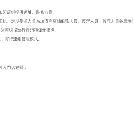
加盟店鋪提供選址、裝修方案。
軌。定期委派人員為加盟商店鋪服務人員、經營人員、管理人員各層培
盟商現場進行營銷和促銷指導。
，實行連鎖管理模式。
投入門店經營；