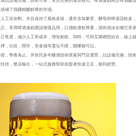
以設備完備，技術可靠，售后完善的運營模式。啤酒連鎖純正啤酒釀造
現填補了我國精釀鮮啤的市場。
工添加劑。并且保持了風格多樣，通常添加麥芽、酵母和啤酒花較多，
純正。享用啤酒連鎖應該慢慢品用，口感較濃郁厚重，酒和泡沫在嘴巴里
售賣，減少人工和成本，增加創收。同時，可與互聯網想結合，線上線
選擇，社區，鬧市，美食城等選址不限，開哪都可以。
，學會為止。并依托多年釀酒技術摸索與門店運營，以設備完備，技術
大扶持，整店輸出，一站式服務幫助加盟者快速立店，順利經營。