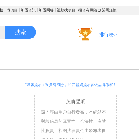
榜
找項目
加盟資訊
加盟問答
視頻找項目
投資有風險 加盟需謹慎
搜索
排行榜>
*溫馨提示：投資有風險，91加盟網提示多做品牌考察！
免責聲明
該內容由用戶自行發布，本網站不
對該信息的真實性、合法性、有效
性負責，相關法律責任由發布者自