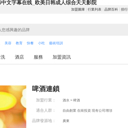
韩中文字幕在线_欧美日韩成人综合天天影院
加盟圖庫
行業列表
品牌百科
排行
飲
美容
教育
快餐
小吃
藝術培訓
干洗
酒店
服務
加盟資訊
啤酒連鎖
加盟行業：
酒水 > 啤酒
適合人群：
自由創業 在崗投資 現有公司增項
品牌發源地：
廣東