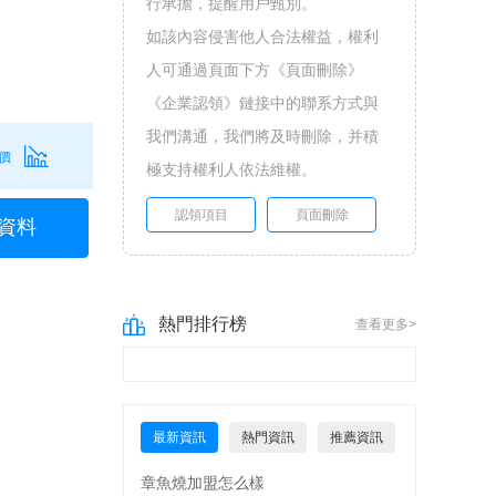
行承擔，提醒用戶甄別。
如該內容侵害他人合法權益，權利
人可通過頁面下方《頁面刪除》
《企業認領》鏈接中的聯系方式與
我們溝通，我們將及時刪除，并積
價
極支持權利人依法維權。
認領項目
頁面刪除
資料
熱門排行榜
查看更多>
最新資訊
熱門資訊
推薦資訊
章魚燒加盟怎么樣