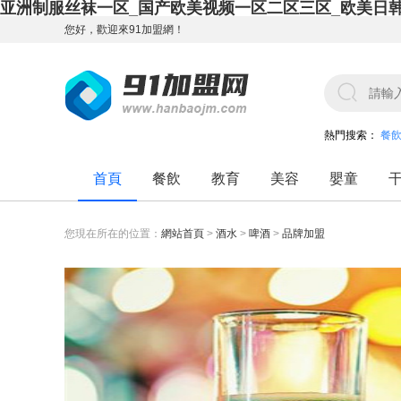
亚洲制服丝袜一区_国产欧美视频一区二区三区_欧美日
您好，歡迎來91加盟網！
熱門搜索：
餐
首頁
餐飲
教育
美容
嬰童
您現在所在的位置：
網站首頁
>
酒水
>
啤酒
>
品牌加盟