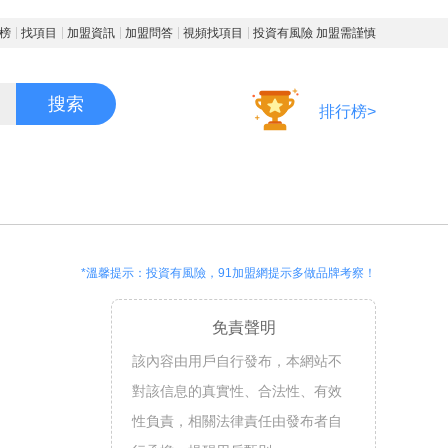
榜
找項目
加盟資訊
加盟問答
視頻找項目
投資有風險 加盟需謹慎
搜索
排行榜>
*溫馨提示：投資有風險，91加盟網提示多做品牌考察！
免責聲明
該內容由用戶自行發布，本網站不
對該信息的真實性、合法性、有效
性負責，相關法律責任由發布者自