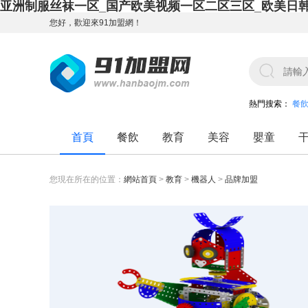
亚洲制服丝袜一区_国产欧美视频一区二区三区_欧美日
您好，歡迎來91加盟網！
熱門搜索：
餐
首頁
餐飲
教育
美容
嬰童
您現在所在的位置：
網站首頁
>
教育
>
機器人
>
品牌加盟