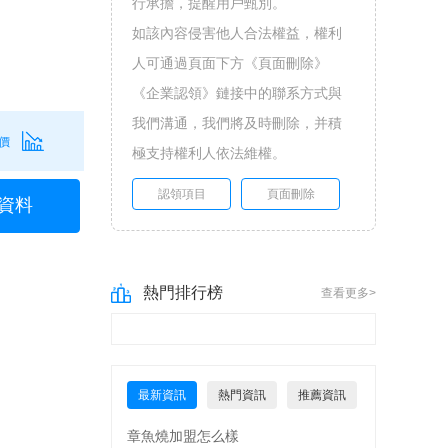
行承擔，提醒用戶甄別。
如該內容侵害他人合法權益，權利
人可通過頁面下方《頁面刪除》
《企業認領》鏈接中的聯系方式與
我們溝通，我們將及時刪除，并積
價
極支持權利人依法維權。
認領項目
頁面刪除
資料
熱門排行榜
查看更多>
最新資訊
熱門資訊
推薦資訊
章魚燒加盟怎么樣