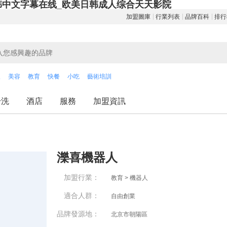
韩中文字幕在线_欧美日韩成人综合天天影院
加盟圖庫
行業列表
品牌百科
排行
飲
美容
教育
快餐
小吃
藝術培訓
干洗
酒店
服務
加盟資訊
濼喜機器人
加盟行業：
教育 > 機器人
適合人群：
自由創業
品牌發源地：
北京市朝陽區