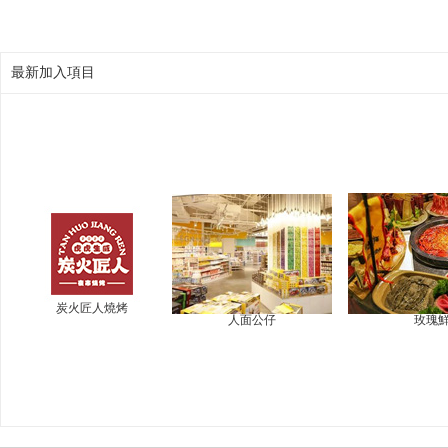
最新加入項目
炭火匠人燒烤
人面公仔
玫瑰