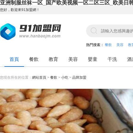
亚洲制服丝袜一区_国产欧美视频一区二区三区_欧美日
您好，歡迎來91加盟網！
熱門搜索：
餐飲
美容
教
首頁
餐飲
教育
美容
嬰童
干洗
酒
您現在所在的位置：
網站首頁
>
餐飲
>
小吃
>
品牌加盟