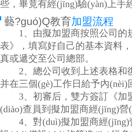
些，畢竟有經(jīng)驗(yàn)上手經(
藝?guó)Q教育
加盟流程
1、由擬加盟商按照公司的規(gu
表》，填寫好自己的基本資料，并附
真或遞交至公司總部。
2、總公司收到上述表格和復(fù
并在三個(gè)工作日給予內(nèi)回
3、初審后，雙方簽訂《加盟意
(diào)查員到擬加盟商經(jīng)營(
4、對(duì)擬加盟商經(jīng)營