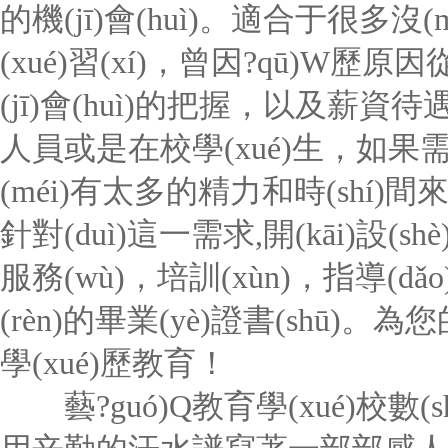
的機(jī)會(huì)。適合于很多沒(
(xué)習(xí)，曾因?qū)W歷原
(jī)會(huì)的把握，以及薪
人員或是在校學(xué)生，如果
(méi)有太多的精力和時(shí)間來(l
針對(duì)這一需求,開(kāi)設(s
服務(wù)，培訓(xùn)，指導(d
(rèn)的畢業(yè)證書(shū
學(xué)歷教育！
藝?guó)Q教育學(xué)校數(