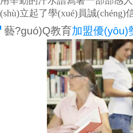
用辛勤的汗水譜寫著一部部感人
(shù)立起了學(xué)員誠(ch
藝?guó)Q教育
加盟優(yōu)勢