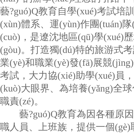
藝?guó)Q教育自學(xué)考試培訓(
(xùn)體系、運(yùn)作團(tuán
(cuò)，是遼沈地區(qū)學(xué)歷
(gòu)。打造獨(dú)特的旅游式考試
業(yè)和職業(yè)發(fā)展競(jì
考試，大力協(xié)助學(xué)員，
(kuò)大眼界、為培養(yǎng)
職責(zé)。
藝?guó)Q教育為因各種原因沒(m
職人員、上班族，提供一個(gè)