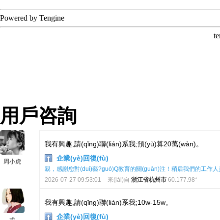
用戶咨詢
我有興趣,請(qǐng)聯(lián)系我;預(yù)算20萬(wàn)。
企業(yè)回復(fù)
周小虎
親，感謝您對(duì)藝?guó)Q教育的關(guān)注！稍后我們的工作人員會
2026-07-27 09:53:01
來(lái)自
浙江省杭州市
60.177.98*
我有興趣,請(qǐng)聯(lián)系我;10w-15w。
企業(yè)回復(fù)