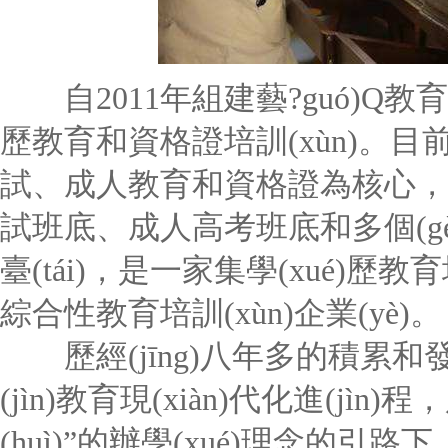
自2011年組建藝?guó)Q教育集
歷教育和資格證培訓(xùn)。目
試、成人教育和資格證為核心，擁
試班底、成人高考班底和多個(gè
臺(tái)，是一家集學(xué)歷教
綜合性教育培訓(xùn)企業(yè)。
歷經(jīng)八年多的積累和發(f
(jìn)教育現(xiàn)代化進(jìn)
(huì)”的辦學(xué)理念的引