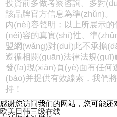
投資前多做考察咨詢、多對(duì
該品牌官方信息為準(zhǔn)。
內(nèi)容聲明：以上所展示的信
(nèi)容的真實(shí)性、準(z
盟網(wǎng)對(duì)此不承擔(
遵循相關(guān)法律法規(guī)嚴
發(fā)現(xiàn)頁(yè)面
(bào)并提供有效線索，我們將
持！
感谢您访问我们的网站，您可能还
欧美日韩三级在线