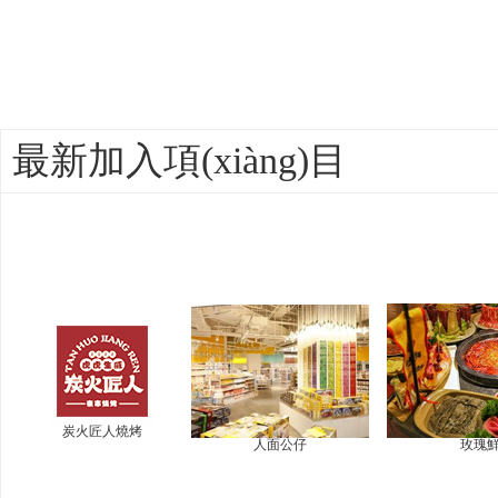
最新加入項(xiàng)目
炭火匠人燒烤
人面公仔
玫瑰