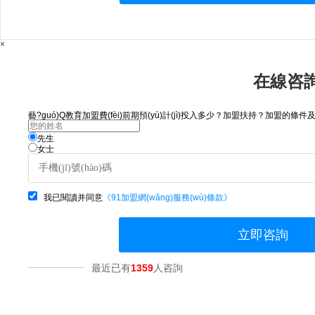
×
在線咨詢
藝?guó)Q教育加盟費(fèi)前期預(yù)計(jì)投入多少？加盟扶持？加盟的條件及流
先生
女士
我已閱讀并同意
《91加盟網(wǎng)服務(wù)條款》
立即咨詢
最近已有
1359
人咨詢