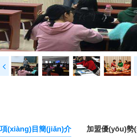
項(xiàng)目簡(jiǎn)介
加盟優(yōu)勢(s