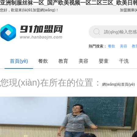
亚洲制服丝袜一区_国产欧美视频一区二区三区_欧美日
您好，歡迎來(lái)91加盟網(wǎng)！
加盟圖庫(k
熱門搜索：
餐飲
美容
教
首頁(yè)
餐飲
教育
美容
嬰童
干洗
您現(xiàn)在所在的位置：
網(wǎng)站首頁(yè)