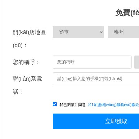
免費(f
開(kāi)店地區
(qū)：
您的稱呼：
聯(lián)系電
話：
我已閱讀并同意
《91加盟網(wǎng)服務(wù)條
立即獲取