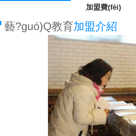
加盟費(fèi)
藝?guó)Q教育
加盟介紹