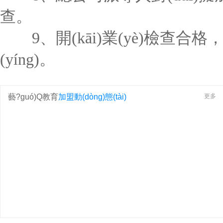
查。
9、開(kāi)業(yè)檢查合格，
(yíng)。
藝?guó)Q教育
加盟動(dòng)態(tài)
更多