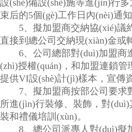
設(shè)備設(shè)施等進(jìn)行
束后的5個(gè)工作日內(nèi)通知評
5、擬加盟商交納協(xié)議約定的
直接到總公司交納現(xiàn)金或轉
6、公司總部對(duì)加盟商進(jìn
(zhì)授權(quán)，和加盟連
提供VI設(shè)計(jì)樣本，宣
7、擬加盟商按部公司要求對(duì)其
所進(jìn)行裝修、裝飾，對(duì)
裝和禮儀培訓(xùn)。
8、總公司派專人對(duì)擬加盟商進