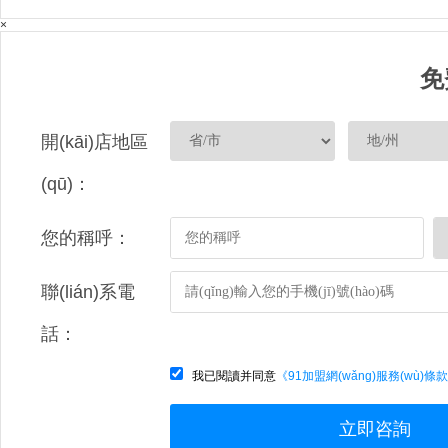
×
免
開(kāi)店地區
(qū)：
您的稱呼：
聯(lián)系電
話：
我已閱讀并同意
《91加盟網(wǎng)服務(wù)條
立即咨詢