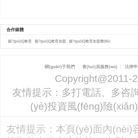
合作媒體
藝?guó)Q教育
藝?guó)Q教育加盟
藝?guó)Q教育加盟費(fèi)
關(guān)于我們
會(huì)員服務(wù)
法律申
Copyright@2011-2
友情提示：多打電話、多咨詢、實
(yè)投資風(fēng)險(xiǎn
友情提示：本頁(yè)面內(nèi