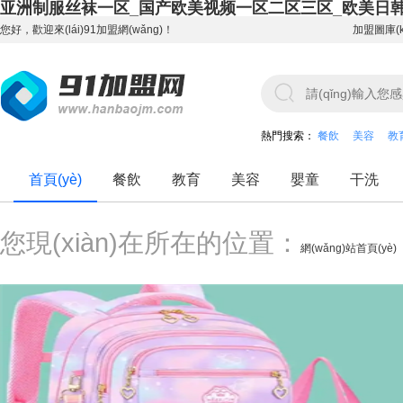
亚洲制服丝袜一区_国产欧美视频一区二区三区_欧美日
您好，歡迎來(lái)91加盟網(wǎng)！
加盟圖庫(k
熱門搜索：
餐飲
美容
教
首頁(yè)
餐飲
教育
美容
嬰童
干洗
您現(xiàn)在所在的位置：
網(wǎng)站首頁(yè)