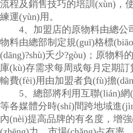
流程及銷售技巧的培訓(xùn)
練運(yùn)用。
4、加盟店的原物料由總公司指定
物料由總部制定規(guī)格標(biā
(dāng)?shù)夭少?gòu)
庫(kù)存需求每周或每月定期訂貨，
輸費(fèi)用由加盟者負(fù)擔(dā
5、總部將利用互聯(lián)網(w
等各媒體分時(shí)間跨地域進(j
內(nèi)提高品牌的有名度，增強(qiá
(zhēng)力、市場(chǎng)占有率