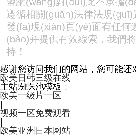
盟網(wǎng)對(duì)此不承擔(
遵循相關(guān)法律法規(guī)嚴
發(fā)現(xiàn)頁(yè)面
(bào)并提供有效線索，我們將
持！
感谢您访问我们的网站，您可能还
欧美日韩三级在线
主站蜘蛛池模板：
欧美一级片一区
|
视频一区免费观看
|
欧美亚洲日本网站