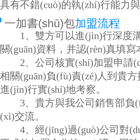
具有不錯(cuò)的執(zhí)行能力與
一加書(shū)包
加盟流程
1、雙方可以進(jìn)行深
關(guān)資料，并認(rèn)真填
2、公司核實(shí)加盟申請(qǐ
相關(guān)負(fù)責(zé)人到貴方提
進(jìn)行實(shí)地考察。
3、貴方與我公司銷售部負(fù
(xì)交流。
4、經(jīng)過(guò)公司對