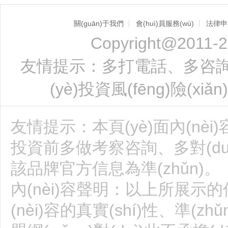
關(guān)于我們
會(huì)員服務(wù)
法律申
Copyright@2011-2
友情提示：多打電話、多咨詢、實
(yè)投資風(fēng)險(xiǎn
友情提示：本頁(yè)面內(nèi
投資前多做考察咨詢、多對(duì
該品牌官方信息為準(zhǔn)。
內(nèi)容聲明：以上所展示的信
(nèi)容的真實(shí)性、準(z