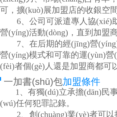
可，擴(kuò)展加盟店的收銀空
6、公司可派遣專人協(xié)助
營(yíng)活動(dòng)，直到加盟商能
7、在后期的經(jīng)營(yín
營(yíng)模式和可靠的運(yùn)營(
(fèi)者個(gè)人還是加盟商都可
一加書(shū)包
加盟條件
1、有獨(dú)立承擔(dān)
(wú)任何犯罪記錄。
2、創(chuàng)業(yè)者可以接