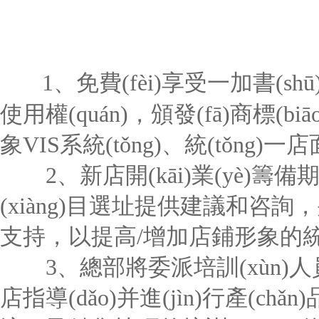
1、免費(fèi)享受一加書(shū)
使用權(quán)，頒發(fā)商標(b
象VIS系統(tǒng)、統(tǒng)一店
2、新店開(kāi)業(yè)籌備期，
(xiàng)目選址提供建議和咨詢，
支持，以提高/增加店鋪形象的統(t
3、總部將委派培訓(xùn)人員
店指導(dǎo)并進(jìn)行產(chǎn)