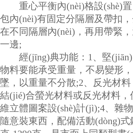
重心平衡內(nèi)格設(shè)置
包內(nèi)有固定分隔層及帶扣，
在不同隔層內(nèi)，再用帶緊，
一邊;
經(jīng)典功能：1、堅(jiān)固
物料要能承受重量，不易變形，避免書
墜，以重量不分散;2、反光材料：牢
結(jié)合螢光材料或反光材料，
維立體圖案設(shè)計(jì);4、雜
隨意裝東西，配備活動(dòng)