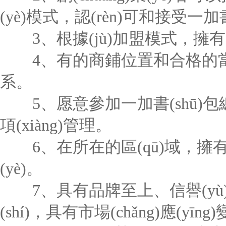
(yè)模式，認(rèn)可和接受一
3、根據(jù)加盟模式，擁有一
4、有的商鋪位置和合格的當(dāng)
系。
5、愿意參加一加書(shū)包總
項(xiàng)管理。
6、在所在的區(qū)域，擁
(yè)。
7、具有品牌至上、信譽(yù)的經(
(shí)，具有市場(chǎng)應(yīng