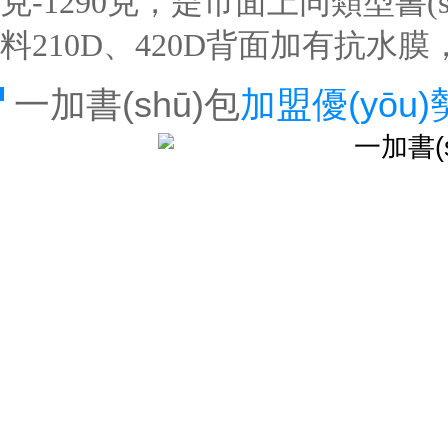
克-1290克，是市面上同類型書(
料210D、420D背面加有抗
一加書(shū)包
加盟優(yōu)勢