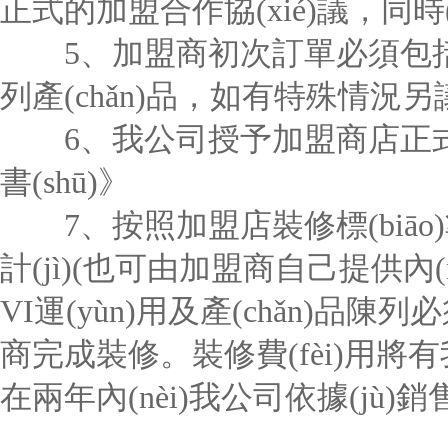
正式的加盟合作協(xié)議，同時
5、加盟商初次訂單必須包括公
列產(chǎn)品，如有特殊情況另
6、我公司授予加盟商店正式的書(
書(shū)》
7、按照加盟店裝修標(biāo)準(
計(jì)(也可由加盟商自己提供內(nè
VI運(yùn)用及產(chǎn)
商完成裝修。裝修費(fèi)用將有
在兩年內(nèi)我公司依據(jù)銷