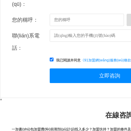
(qū)：
您的稱呼：
聯(lián)系電
話：
我已閱讀并同意
《91加盟網(wǎng)服務(wù)條
立即咨詢
×
在線咨詢
一加書(shū)包加盟費(fèi)前期預(yù)計(jì)投入多少？加盟扶持？加盟的條件及流