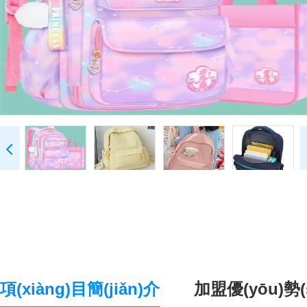
項(xiàng)目簡(jiǎn)介
加盟優(yōu)勢(s