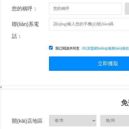
您的稱呼：
聯(lián)系電
話：
我已閱讀并同意
《91加盟網(wǎng)服務(wù)條
立即獲取
×
免
開(kāi)店地區