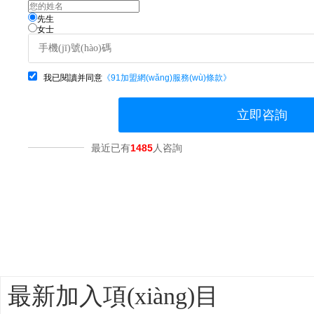
先生
女士
我已閱讀并同意
《91加盟網(wǎng)服務(wù)條款》
立即咨詢
最近已有
1485
人咨詢
最新加入項(xiàng)目