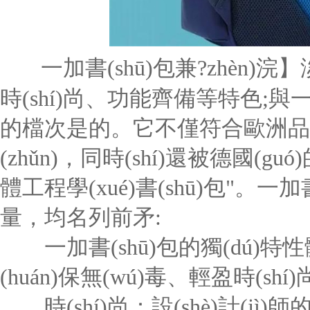
一加書(shū)包兼?zhèn)浣】淡h
時(shí)尚、功能齊備等特色;與一
的檔次是的。它不僅符合歐洲品質(zhì
(zhǔn)，同時(shí)還被德國(g
體工程學(xué)書(shū)包"。
量，均名列前矛:
一加書(shū)包的獨(dú)特性體
(huán)保無(wú)毒、輕盈時(shí)
時(shí)尚：設(shè)計(jì)師