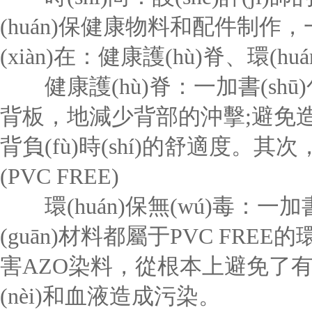
(huán)保健康物料和配件制作，一
(xiàn)在：健康護(hù)脊、環(hu
健康護(hù)脊：一加書(shū)包設
背板，地減少背部的沖擊;避免造成
背負(fù)時(shí)的舒適度。其次
(PVC FREE)
環(huán)保無(wú)毒：一加書
(guān)材料都屬于PVC FREE
害AZO染料，從根本上避免了有害物
(nèi)和血液造成污染。