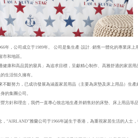
年，公司成立于1989年。 公司是集生產·設計.·銷售一體化的專業床上
個省市和地區。
適健康和高品質的寢具」為追求目標，呈獻精心制作、高雅舒適的家居用
然的生活恒久擁有。
多年來不斷努力，已成功發展為涵蓋家居用品（主要為床墊及床上用品）生產
一身的集團公司。
方針和理念，我們一直專心致志地生產并銷售好的床墊、床上用品等品
，“AIRLAND”雅蘭公司于1966年誕生于香港，為重視家居生活的人士