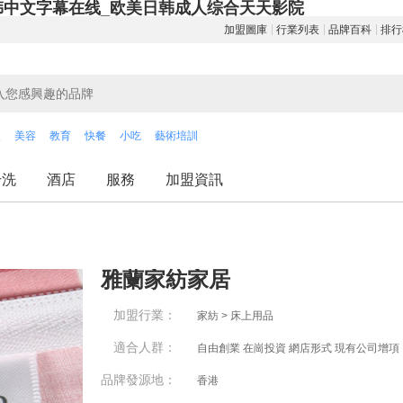
韩中文字幕在线_欧美日韩成人综合天天影院
加盟圖庫
行業列表
品牌百科
排行
飲
美容
教育
快餐
小吃
藝術培訓
干洗
酒店
服務
加盟資訊
雅蘭家紡家居
加盟行業：
家紡 > 床上用品
適合人群：
自由創業 在崗投資 網店形式 現有公司增項
品牌發源地：
香港