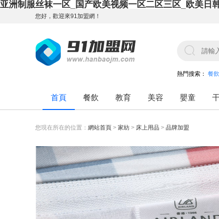
亚洲制服丝袜一区_国产欧美视频一区二区三区_欧美日
您好，歡迎來91加盟網！
熱門搜索：
餐
首頁
餐飲
教育
美容
嬰童
您現在所在的位置：
網站首頁
>
家紡
>
床上用品
>
品牌加盟