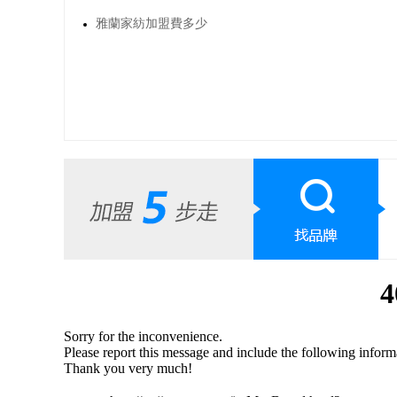
雅蘭家紡加盟費多少