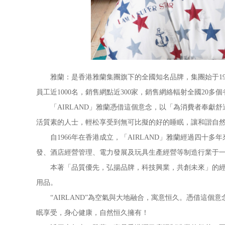
雅蘭：是香港雅蘭集團旗下的全國知名品牌，集團始于1966
員工近1000名，銷售網點近300家，銷售網絡輻射全國20多
「AIRLAND」雅蘭憑借這個意念，以「為消費者奉獻舒
活質素的人士，輕松享受到無可比擬的好的睡眠，讓和諧自
自1966年在香港成立，「AIRLAND」雅蘭經過四十
發、酒店經營管理、電力發展及玩具生產經營等制造行業于
本著「品質優先，弘揚品牌，科技興業，共創未來」的經營
用品。
“AIRLAND”為空氣與大地融合，寓意恒久。憑借這個意念
眠享受，身心健康，自然恒久擁有！