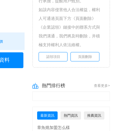
行承擔，提醒用戶甄別。
如該內容侵害他人合法權益，權利
人可通過頁面下方《頁面刪除》
《企業認領》鏈接中的聯系方式與
我們溝通，我們將及時刪除，并積
價
極支持權利人依法維權。
認領項目
頁面刪除
資料
熱門排行榜
查看更多>
最新資訊
熱門資訊
推薦資訊
章魚燒加盟怎么樣