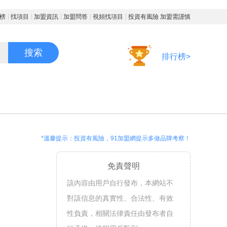
榜
找項目
加盟資訊
加盟問答
視頻找項目
投資有風險 加盟需謹慎
搜索
排行榜>
*溫馨提示：投資有風險，91加盟網提示多做品牌考察！
免責聲明
該內容由用戶自行發布，本網站不
對該信息的真實性、合法性、有效
性負責，相關法律責任由發布者自