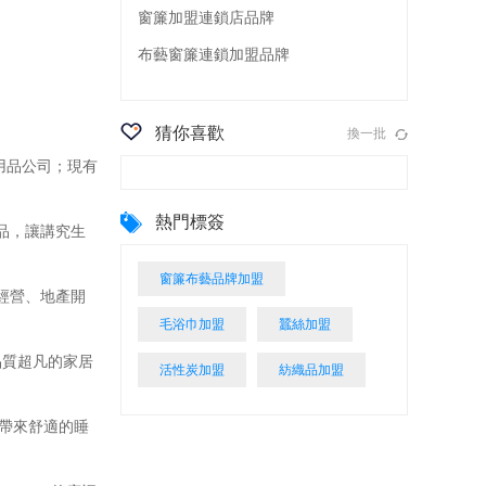
窗簾加盟連鎖店品牌
布藝窗簾連鎖加盟品牌
猜你喜歡
換一批
用品公司；現有
熱門標簽
品，讓講究生
窗簾布藝品牌加盟
經營、地產開
毛浴巾加盟
蠶絲加盟
質超凡的家居
活性炭加盟
紡織品加盟
，帶來舒適的睡