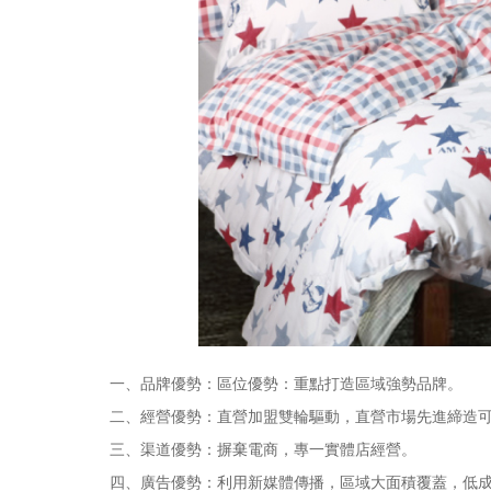
一、品牌優勢：區位優勢：重點打造區域強勢品牌。
二、經營優勢：直營加盟雙輪驅動，直營市場先進締造可
三、渠道優勢：摒棄電商，專一實體店經營。
四、廣告優勢：利用新媒體傳播，區域大面積覆蓋，低成