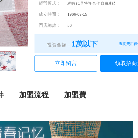
經營模式：
經銷 代理 特許 合作 自由連鎖
成立時間：
1966-09-15
門店總數：
50
1萬以下
查詢費用低
投資金額：
立即留言
領取招商
件
加盟流程
加盟費