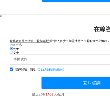
×
在線
希藝歐家居生活館加盟費前期預計投入多少？加盟扶持？加盟的條件及流程？請咨
先生
女士
我已閱讀并同意
《91加盟網服務條款》
立即咨詢
最近已有
1453
人咨詢