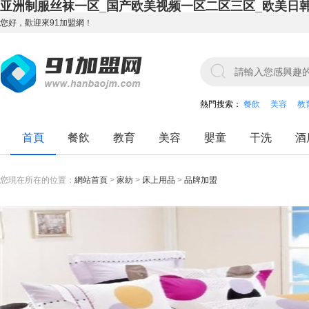
亚洲制服丝袜一区_国产欧美视频一区二区三区_欧美日
您好，歡迎來91加盟網！
熱門搜索：
餐飲
美容
教
首頁
餐飲
教育
美容
嬰童
干洗
酒
您現在所在的位置：
網站首頁
>
家紡
>
床上用品
>
品牌加盟