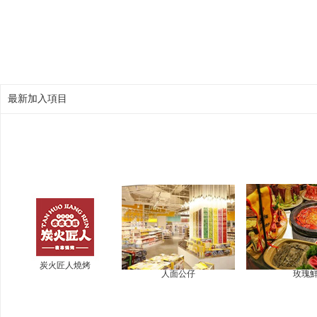
最新加入項目
炭火匠人燒烤
人面公仔
玫瑰