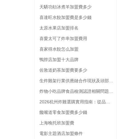
天驕功勛冰煮羊加盟費多少
喜達旺水餃加盟費是多少錢
太原水果店加盟排名
喜愛太可了炸串加盟費用
喜家得水餃怎么加盟
鴨脖店加盟十大品牌
佐敦道奶茶加盟費要多少
生炸雞架行業供應鏈合作現狀及頭部品牌供應商選擇參考
炸物小吃品牌食品檢測認證相關問題解析
2026杭州炸雞選購實用指南：從品類到門店的全維度參考
饞嘴道零食加盟費多少錢
上海晚托班加盟費
電影主題酒店加盟條件