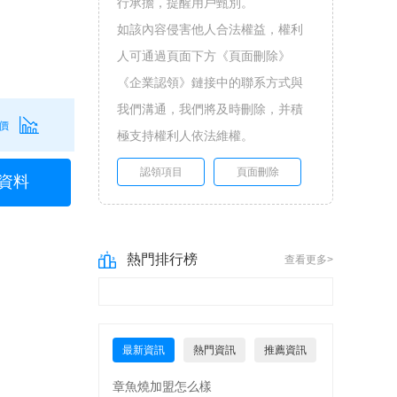
行承擔，提醒用戶甄別。
如該內容侵害他人合法權益，權利
人可通過頁面下方《頁面刪除》
《企業認領》鏈接中的聯系方式與
我們溝通，我們將及時刪除，并積
價
極支持權利人依法維權。
認領項目
頁面刪除
資料
熱門排行榜
查看更多>
最新資訊
熱門資訊
推薦資訊
章魚燒加盟怎么樣