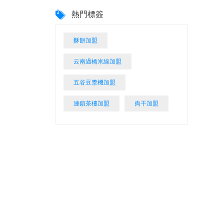
熱門標簽
酥餅加盟
云南過橋米線加盟
五谷豆漿機加盟
連鎖茶樓加盟
肉干加盟