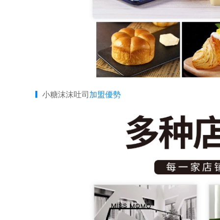
小糖沫沫吐司
加盟優勢