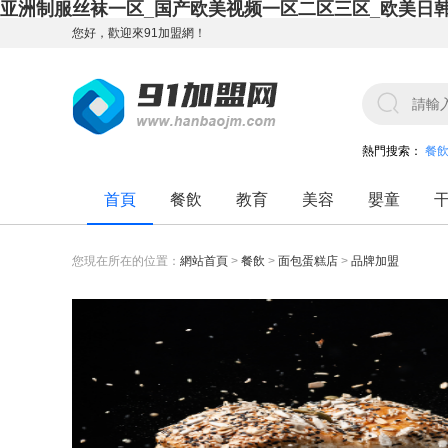
亚洲制服丝袜一区_国产欧美视频一区二区三区_欧美日
您好，歡迎來91加盟網！
熱門搜索：
餐
首頁
餐飲
教育
美容
嬰童
您現在所在的位置：
網站首頁
>
餐飲
>
面包蛋糕店
>
品牌加盟