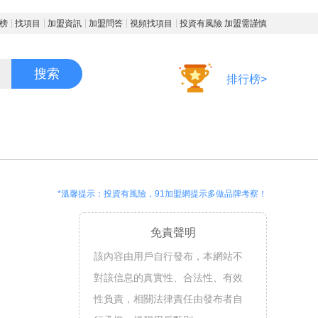
榜
找項目
加盟資訊
加盟問答
視頻找項目
投資有風險 加盟需謹慎
搜索
排行榜>
*溫馨提示：投資有風險，91加盟網提示多做品牌考察！
免責聲明
該內容由用戶自行發布，本網站不
對該信息的真實性、合法性、有效
性負責，相關法律責任由發布者自