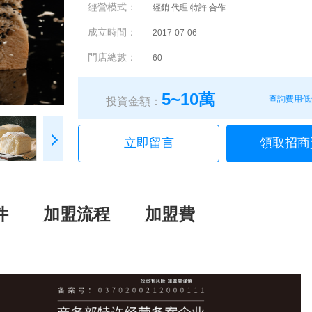
經營模式：
經銷 代理 特許 合作
成立時間：
2017-07-06
門店總數：
60
5~10萬
查詢費用低
投資金額：
立即留言
領取招商
件
加盟流程
加盟費