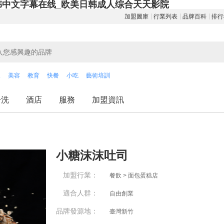
韩中文字幕在线_欧美日韩成人综合天天影院
加盟圖庫
行業列表
品牌百科
排行
飲
美容
教育
快餐
小吃
藝術培訓
干洗
酒店
服務
加盟資訊
小糖沫沫吐司
加盟行業：
餐飲 > 面包蛋糕店
適合人群：
自由創業
品牌發源地：
臺灣新竹