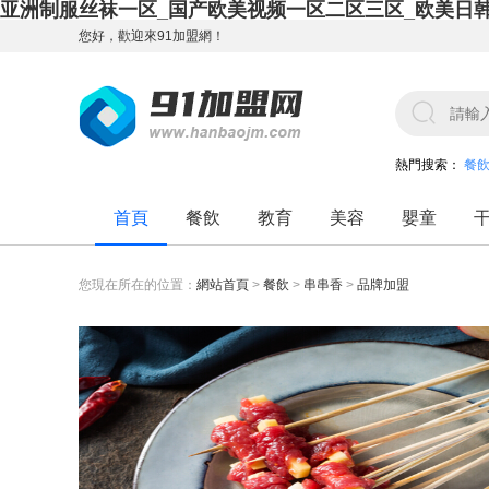
亚洲制服丝袜一区_国产欧美视频一区二区三区_欧美日
您好，歡迎來91加盟網！
熱門搜索：
餐
首頁
餐飲
教育
美容
嬰童
您現在所在的位置：
網站首頁
>
餐飲
>
串串香
>
品牌加盟