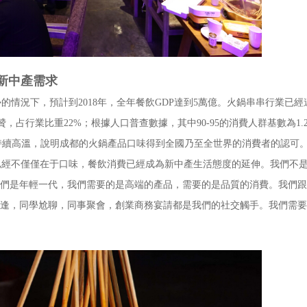
新中產需求
情況下，預計到2018年，全年餐飲GDP達到5萬億。火鍋串串行業已經
占行業比重22%；根據人口普查數據，其中90-95的消費人群基數為1.
串項目持續高溫，說明成都的火鍋產品口味得到全國乃至全世界的消費者的認可
不僅僅在于口味，餐飲消費已經成為新中產生活態度的延伸。我們不是
我們是年輕一代，我們需要的是高端的產品，需要的是品質的消費。我們
重逢，同學尬聊，同事聚會，創業商務宴請都是我們的社交觸手。我們需