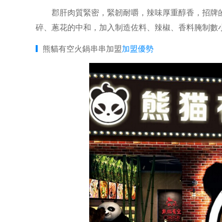
郡肝肉質緊密，緊韌耐嚼，辣味厚重醇香，招牌的
碎、蔥花的中和，加入制造佐料、辣椒、香料腌制數
熊貓有空火鍋串串加盟
加盟優勢