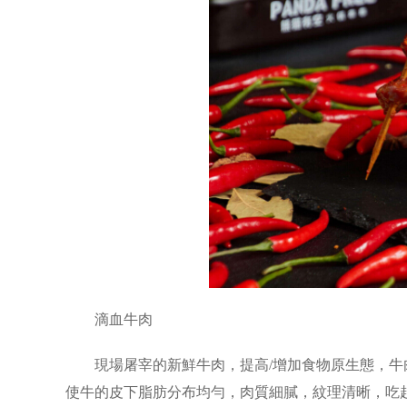
滴血牛肉
現場屠宰的新鮮牛肉，提高/增加食物原生態，牛
使牛的皮下脂肪分布均勻，肉質細膩，紋理清晰，吃