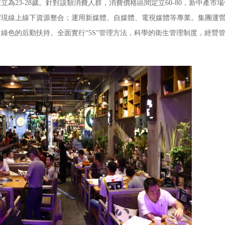
23-28歲。針對該類消費人群，消費價格區間定立60-80，新中產市
線上線下資源整合；運用新媒體、自媒體、電視媒體等專業。集團運營
綠色的后勤扶持。全面實行“5S”管理方法，科學的衛生管理制度，經營