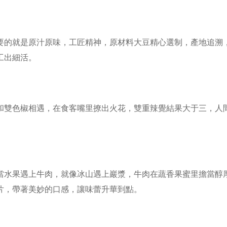
的就是原汁原味，工匠精神，原材料大豆精心選制，產地追溯
工出細活。
雙色椒相遇，在食客嘴里撩出火花，雙重辣覺結果大于三，人
水果遇上牛肉，就像冰山遇上巖漿，牛肉在蔬香果蜜里擔當醇
片，帶著美妙的口感，讓味蕾升華到點。