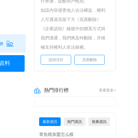
行承擔，提醒用戶甄別。
如該內容侵害他人合法權益，權利
人可通過頁面下方《頁面刪除》
《企業認領》鏈接中的聯系方式與
我們溝通，我們將及時刪除，并積
價
極支持權利人依法維權。
認領項目
頁面刪除
資料
熱門排行榜
查看更多>
最新資訊
熱門資訊
推薦資訊
章魚燒加盟怎么樣