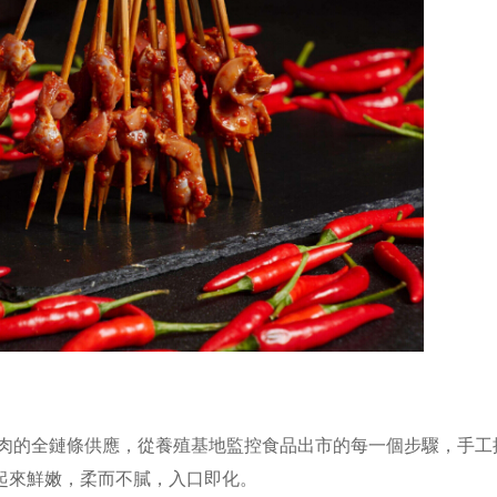
肉的全鏈條供應，從養殖基地監控食品出市的每一個步驟，手工
起來鮮嫩，柔而不膩，入口即化。