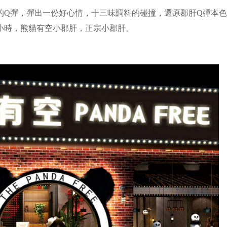
Q彈，彈出一份好心情，十三味調料的碰撞，還原郡肝Q彈本色
小時，熊貓有空小郡肝，正宗小郡肝。