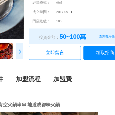
經營模式：
經銷
成立時間：
2017-05-11
門店總數：
180
50~100萬
查詢費用低
投資金額：
立即留言
領取招商
件
加盟流程
加盟費
有空火鍋串串 地道成都味火鍋