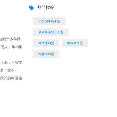
熱門標簽
小型咖啡店加盟
廣式早茶點心加盟
連續十多年保
烤榴蓮加盟
餐飲業加盟
2億人，年均消
鴨脖店加盟
。
土豪，不需要
跟老一輩不一
要我們的專屬領