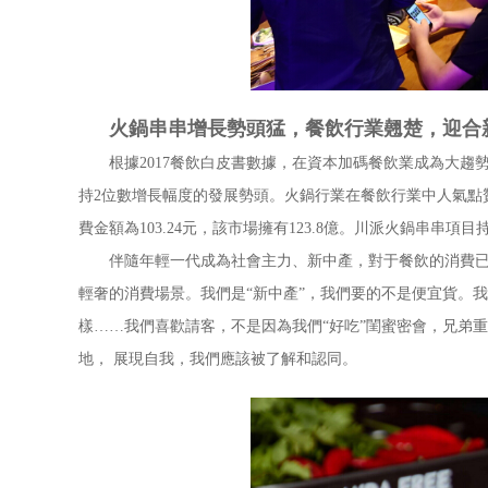
火鍋串串增長勢頭猛，餐飲行業翹楚，迎合
根據2017餐飲白皮書數據，在資本加碼餐飲業成為大趨勢的
持2位數增長幅度的發展勢頭。火鍋行業在餐飲行業中人氣點贊，
費金額為103.24元，該市場擁有123.8億。川派火鍋串
伴隨年輕一代成為社會主力、新中產，對于餐飲的消費已經
輕奢的消費場景。我們是“新中產”，我們要的不是便宜貨。
樣……我們喜歡請客，不是因為我們“好吃”閨蜜密會，兄弟
地， 展現自我，我們應該被了解和認同。