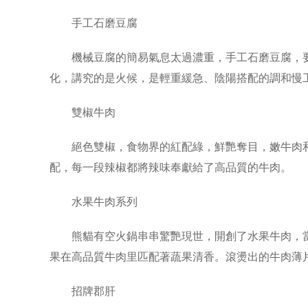
手工石磨豆腐
機械豆腐的簡易氣息太過濃重，手工石磨豆腐，要
化，講究的是火候，是輕重緩急、陰陽搭配的調和慢
雙椒牛肉
絕色雙椒，食物界的紅配綠，鮮艷奪目，嫩牛肉和
配，每一段辣椒都將辣味奉獻給了高品質的牛肉。
水果牛肉系列
熊貓有空火鍋串串驚艷現世，開創了水果牛肉，當
果在高品質牛肉里匹配著蔬果清香。滾燙出的牛肉薄
招牌郡肝