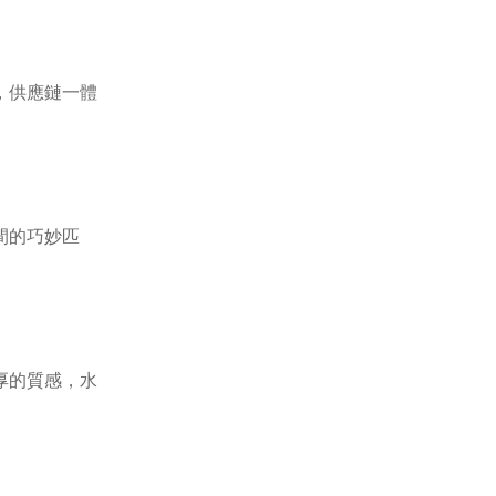
，供應鏈一體
間的巧妙匹
厚的質感，水