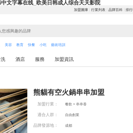
韩中文字幕在线_欧美日韩成人综合天天影院
加盟圖庫
行業列表
品牌百科
排行
飲
美容
教育
快餐
小吃
藝術培訓
干洗
酒店
服務
加盟資訊
熊貓有空火鍋串串加盟
加盟行業：
餐飲 > 串串香
適合人群：
自由創業
品牌發源地：
成都