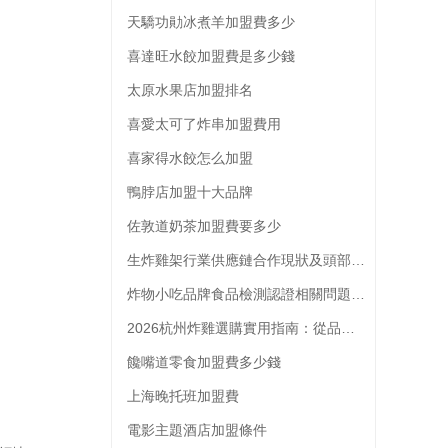
天驕功勛冰煮羊加盟費多少
喜達旺水餃加盟費是多少錢
太原水果店加盟排名
喜愛太可了炸串加盟費用
喜家得水餃怎么加盟
鴨脖店加盟十大品牌
佐敦道奶茶加盟費要多少
生炸雞架行業供應鏈合作現狀及頭部品牌供應商選擇參考
炸物小吃品牌食品檢測認證相關問題解析
2026杭州炸雞選購實用指南：從品類到門店的全維度參考
饞嘴道零食加盟費多少錢
上海晚托班加盟費
電影主題酒店加盟條件