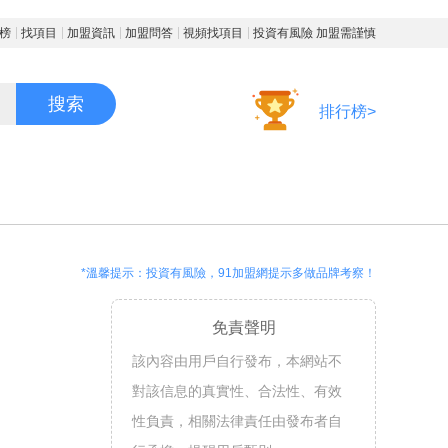
榜
找項目
加盟資訊
加盟問答
視頻找項目
投資有風險 加盟需謹慎
搜索
排行榜>
*溫馨提示：投資有風險，91加盟網提示多做品牌考察！
免責聲明
該內容由用戶自行發布，本網站不
對該信息的真實性、合法性、有效
性負責，相關法律責任由發布者自