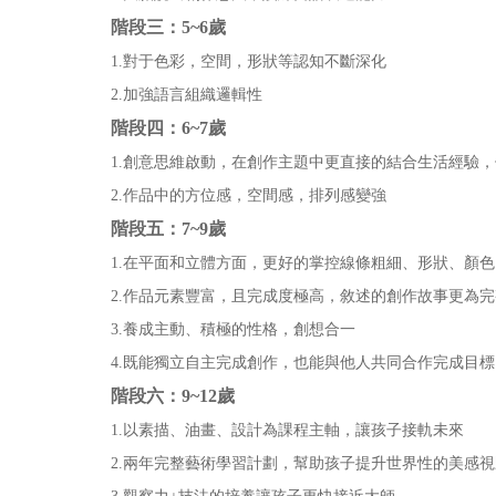
階段三：5~6歲
1.對于色彩，空間，形狀等認知不斷深化
2.加強語言組織邏輯性
階段四：6~7歲
1.創意思維啟動，在創作主題中更直接的結合生活經驗，
2.作品中的方位感，空間感，排列感變強
階段五：7~9歲
1.在平面和立體方面，更好的掌控線條粗細、形狀、顏色
2.作品元素豐富，且完成度極高，敘述的創作故事更為完
3.養成主動、積極的性格，創想合一
4.既能獨立自主完成創作，也能與他人共同合作完成目標
階段六：9~12歲
1.以素描、油畫、設計為課程主軸，讓孩子接軌未來
2.兩年完整藝術學習計劃，幫助孩子提升世界性的美感視