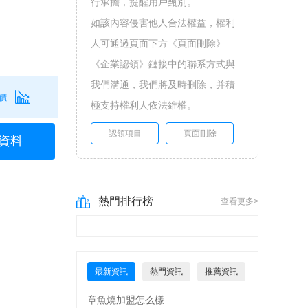
行承擔，提醒用戶甄別。
如該內容侵害他人合法權益，權利
人可通過頁面下方《頁面刪除》
《企業認領》鏈接中的聯系方式與
我們溝通，我們將及時刪除，并積
價
極支持權利人依法維權。
認領項目
頁面刪除
資料
熱門排行榜
查看更多>
最新資訊
熱門資訊
推薦資訊
章魚燒加盟怎么樣