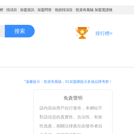
榜
找項目
加盟資訊
加盟問答
視頻找項目
投資有風險 加盟需謹慎
搜索
排行榜>
*溫馨提示：投資有風險，91加盟網提示多做品牌考察！
免責聲明
該內容由用戶自行發布，本網站不
對該信息的真實性、合法性、有效
性負責，相關法律責任由發布者自