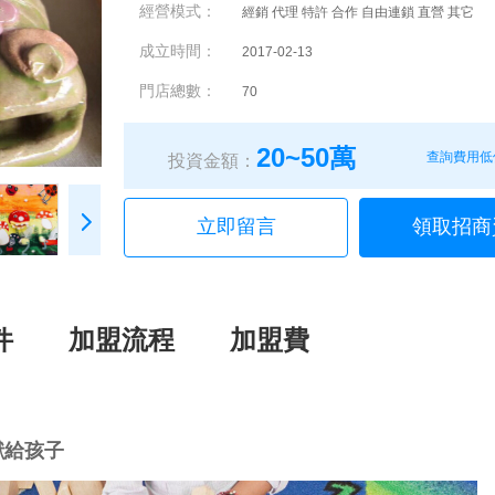
經營模式：
經銷 代理 特許 合作 自由連鎖 直營 其它
成立時間：
2017-02-13
門店總數：
70
20~50萬
查詢費用低
投資金額：
立即留言
領取招商
件
加盟流程
加盟費
獻給孩子