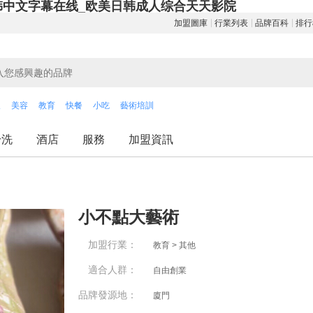
韩中文字幕在线_欧美日韩成人综合天天影院
加盟圖庫
行業列表
品牌百科
排行
飲
美容
教育
快餐
小吃
藝術培訓
干洗
酒店
服務
加盟資訊
小不點大藝術
加盟行業：
教育 > 其他
適合人群：
自由創業
品牌發源地：
廈門