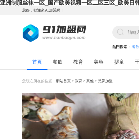
亚洲制服丝袜一区_国产欧美视频一区二区三区_欧美日
您好，歡迎來91加盟網！
熱門搜索：
餐
首頁
餐飲
教育
美容
嬰童
您現在所在的位置：
網站首頁
>
教育
>
其他
>
品牌加盟