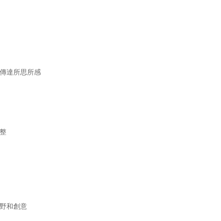
傳達所思所感
整
野和創意