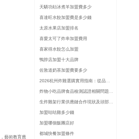
天驕功勛冰煮羊加盟費多少
喜達旺水餃加盟費是多少錢
太原水果店加盟排名
喜愛太可了炸串加盟費用
喜家得水餃怎么加盟
鴨脖店加盟十大品牌
佐敦道奶茶加盟費要多少
2026杭州炸雞選購實用指南：從品類到門店的全維度參考
炸物小吃品牌食品檢測認證相關問題解析
生炸雞架行業供應鏈合作現狀及頭部品牌供應商選擇參考
加盟咕咕雞多少錢
加盟哪個飯團店好
都城快餐加盟條件
間，藝術教育應