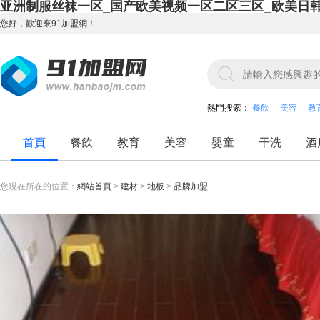
亚洲制服丝袜一区_国产欧美视频一区二区三区_欧美日
您好，歡迎來91加盟網！
熱門搜索：
餐飲
美容
教
首頁
餐飲
教育
美容
嬰童
干洗
酒
您現在所在的位置：
網站首頁
>
建材
>
地板
>
品牌加盟