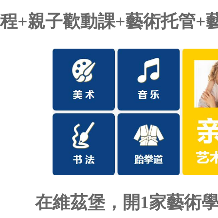
程+親子歡動課+藝術托管+
在維茲堡，開1家藝術