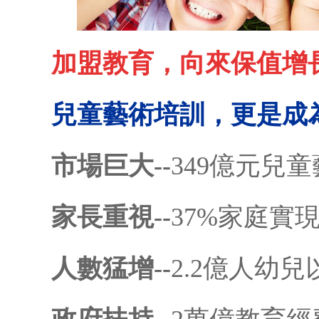
加盟教育，向來保值增
兒童藝術培訓，更是成
市場巨大--
349億元兒
家長重視--
37%家庭實
人數猛增--
2.2億人幼