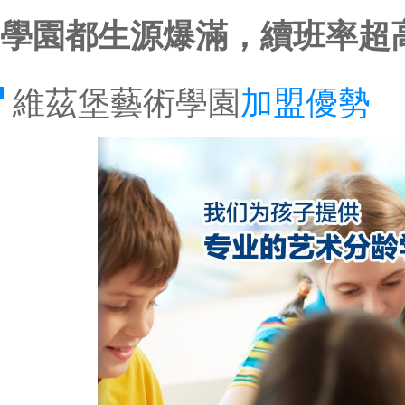
學園都生源爆滿，續班率超
維茲堡藝術學園
加盟優勢