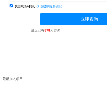
我已閱讀并同意
《91加盟網服務條款》
立即咨詢
最近已有
878
人咨詢
最新加入項目