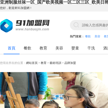
亚洲制服丝袜一区_国产欧美视频一区二区三区_欧美日
您好，歡迎來91加盟網！
熱門搜索：
餐飲
美容
教
首頁
餐飲
教育
美容
嬰童
干洗
酒
您現在所在的位置：
網站首頁
>
教育
>
藝術培訓
>
品牌加盟