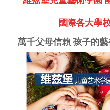
維茲堡兒童藝術學園 
國際各大學校
萬千父母信賴 孩子的藝