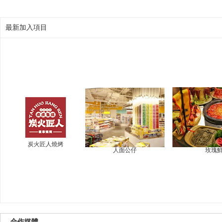
最新加入項目
炭火匠人燒烤
人面公仔
玫瑰
合作媒體