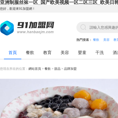
亚洲制服丝袜一区_国产欧美视频一区二区三区_欧美日
您好，歡迎來91加盟網！
熱門搜索：
餐飲
美容
教
首頁
餐飲
教育
美容
嬰童
干洗
酒
您現在所在的位置：
網站首頁
>
餐飲
>
甜品
>
品牌加盟