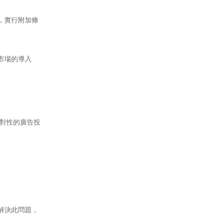
，實行附加條
市場的導入
對性的廣告投
解決此問題，