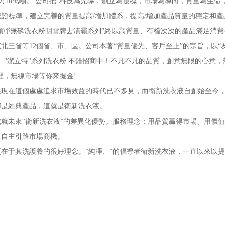
能力10萬噸。 公司把“科技為先導，創立為靈魂，市場為導向，質量為生命
0質量認證標準，建立完善的質量提高/增加體系，提高/增加產品質量的穩定和
衣領凈無磷洗衣粉明雪牌去漬霸系列”終以高質量、有檔次次的產品滿足消
北三省等12個省、市、區。公司本著“質量優先、客戶至上”的宗旨，以“
。"潔立特"系列洗衣粉 不錯招商中！不凡不凡的品質，創意無限的心意，
理，無線市場等你來掘金!
在這個處處追求市場效益的時代已不多見，而衛新洗衣液自創始至今，
都是經典產品，這就是衛新洗衣液。
未來“衛新洗衣液”的差異化優勢。服務理念：用品質贏得市場、用價值
性自主引路市場商機。
于其洗護養的很好理念。“純凈、”的倡導者衛新洗衣液，一直以來以提