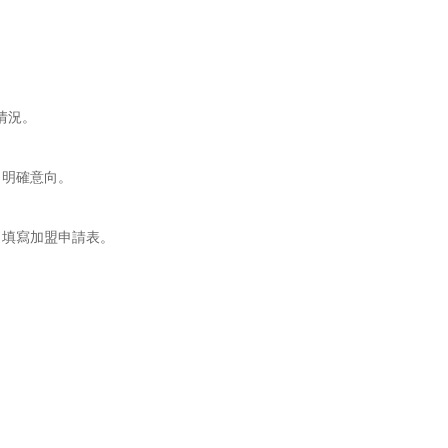
情況。
明確意向。
填寫加盟申請表。
。