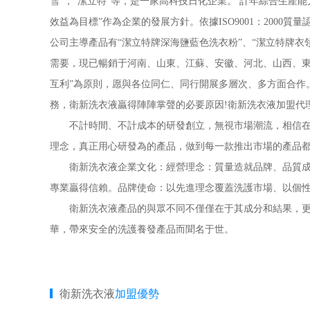
雪”，“潔立特”等，是一家高科技日化企業。 計年綜合生產
效益為目標”作為企業的發展方針。依據ISO9001：200
公司主導產品有“潔立特牌深海鹽藍色洗衣粉”、“潔立特牌
需要，現已暢銷于河南、山東、江蘇、安徽、河北、山西、東
互利”為原則，愿與各位同仁、同行開展多層次、多方面合作
務，衛新洗衣液贏得陣陣掌聲的必要原因!衛新洗衣液加盟代
不計時間、不計成本的研發創立，無視市場潮流，相信在現
理念，真正用心研發為的產品，做到每一款推出市場的產品
衛新洗衣液企業文化：經營理念：質量造就品牌、品質成就
專業贏得信賴。品牌使命：以先進理念覆蓋洗護市場、以個
衛新洗衣液產品的與眾不同不僅僅在于其成分和結果，更在
華，帶來安全的洗護養發產品而聞名于世。
衛新洗衣液
加盟優勢