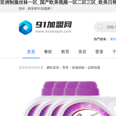
亚洲制服丝袜一区_国产欧美视频一区二区三区_欧美日
您好，歡迎來91加盟網！
熱門搜索：
餐
首頁
餐飲
教育
美容
嬰童
您現在所在的位置：
網站首頁
>
零售
>
批發經銷
>
品牌加盟