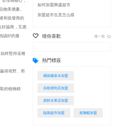
，管理為核心，
如何加盟興盛超市
產品物美價廉。
加盟超市生意怎么樣
費者和批發商的
友好協商，互惠
熱誠好的服
猜你喜歡
換一批
始終堅持這種
熱門標簽
贏得視野、用
桶裝礦泉水加盟
自助便利店加盟
取的植物精
新鮮水果店加盟
臨期超市加盟
老陳醋加盟