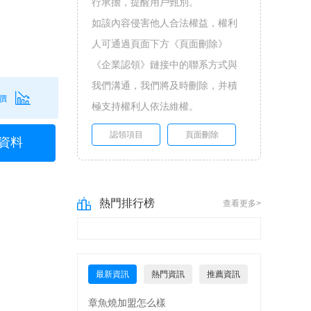
行承擔，提醒用戶甄別。
如該內容侵害他人合法權益，權利
人可通過頁面下方《頁面刪除》
《企業認領》鏈接中的聯系方式與
我們溝通，我們將及時刪除，并積
價
極支持權利人依法維權。
認領項目
頁面刪除
資料
熱門排行榜
查看更多>
最新資訊
熱門資訊
推薦資訊
章魚燒加盟怎么樣