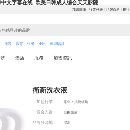
韩中文字幕在线_欧美日韩成人综合天天影院
加盟圖庫
行業列表
品牌百科
排行
飲
美容
教育
快餐
小吃
藝術培訓
干洗
酒店
服務
加盟資訊
衛新洗衣液
加盟行業：
零售 > 批發經銷
適合人群：
自由創業
品牌發源地：
深圳