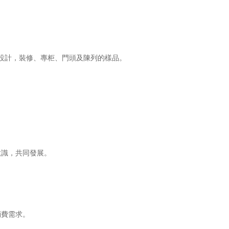
設計，裝修、專柜、門頭及陳列的樣品。
識，共同發展。
費需求。