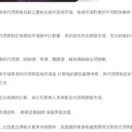
保代理商無后顧之憂的去操作當地市場。每個市場對應的不同附加條碼
理商制定相應的市場操作計劃書，有的放矢的去開發市場，充分的做好
的代理價、經銷價、售價，團購價，確保價格鏈合理順暢。
市場專員到代理商當地市場進 行實地的廣告媒體考察，與代理商制定針
放工作。
出相應的計劃，派公司業務人員來配合代理商開發市場。
傳資料、 榮譽證書銅牌.保羅男裝加盟。
出現產品滯銷大量庫存積壓時，加盟總部會會根據實際情況幫助代理商