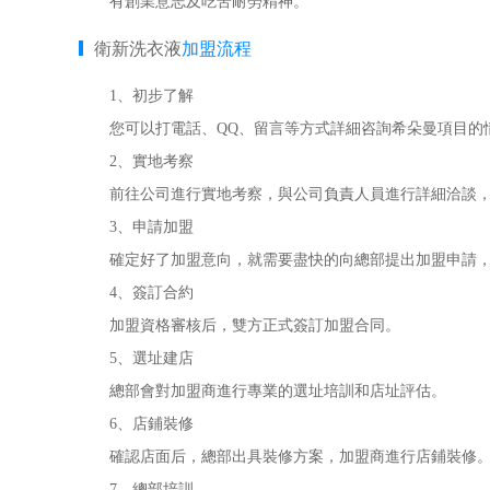
有創業意志及吃苦耐勞精神。
衛新洗衣液
加盟流程
1、初步了解
您可以打電話、QQ、留言等方式詳細咨詢希朵曼項目的
2、實地考察
前往公司進行實地考察，與公司負責人員進行詳細洽談，
3、申請加盟
確定好了加盟意向，就需要盡快的向總部提出加盟申請，
4、簽訂合約
加盟資格審核后，雙方正式簽訂加盟合同。
5、選址建店
總部會對加盟商進行專業的選址培訓和店址評估。
6、店鋪裝修
確認店面后，總部出具裝修方案，加盟商進行店鋪裝修
7、總部培訓