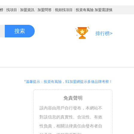
榜
找項目
加盟資訊
加盟問答
視頻找項目
投資有風險 加盟需謹慎
搜索
排行榜>
*溫馨提示：投資有風險，91加盟網提示多做品牌考察！
免責聲明
該內容由用戶自行發布，本網站不
對該信息的真實性、合法性、有效
性負責，相關法律責任由發布者自