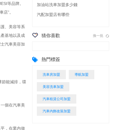
ESI等品牌。
加油站洗車加盟多少錢
車店”。
汽配加盟店有哪些
養護、美容等系
生產基地以及成
猜你喜歡
換一批
潔士汽車美容加
熱門標簽
洗車房加盟
導航加盟
球節能減排，環
美容洗車加盟
汽車租賃公司加盟
，一個在汽車美
汽車內飾改裝加盟
水平，在業內做