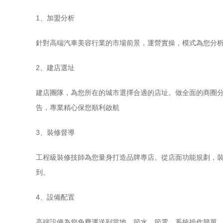
1、加盟分析
針對高端汽車美容行業的市場前景，運營實操，模式為您分
2、建店選址
建店團隊，為您所在的城市選擇合適的店址。做全面的商圈
告，專業精心保您順利啟航
3、裝修督導
工程級裝修技師為您量身打造品牌專店。從店面功能規劃，
到。
4、設備配置
高端設備為您免費運送到當地，節水，節電，系統操作簡單