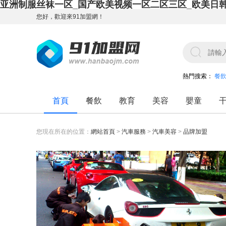
亚洲制服丝袜一区_国产欧美视频一区二区三区_欧美日
您好，歡迎來91加盟網！
熱門搜索：
餐
首頁
餐飲
教育
美容
嬰童
您現在所在的位置：
網站首頁
>
汽車服務
>
汽車美容
>
品牌加盟