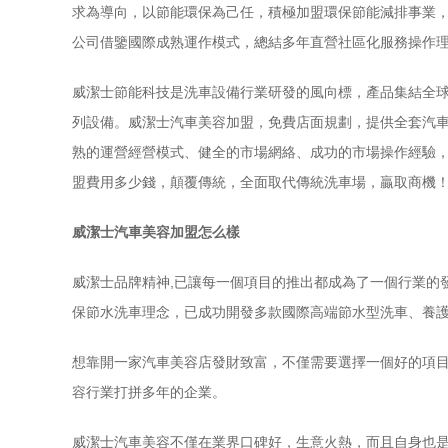
求為導向，以節能環保為己任，積極加盟環保節能減排事業，立足廣
公司借鑒國際成熟運作模式，總結多年直營社區化服務操作理念
威潔士節能科技是洗車設備行業研發的風向標，產品集結全
列設備。威潔士汽車美容加盟，免費店面規劃，提供全套汽
熟的運營經營模式、健全的市場網絡、成功的市場操作經驗
盟費用多少錢，顛覆傳統，全面取代傳統洗車場，贏取商機
威潔士汽車美容加盟怎么樣
威潔士品牌精神,已讓每一個項目的推出都成為了一個行業的
保節水洗車理念，已成功開發多款國際高端節水型洗車、養
想靠開一家汽車美容店發財致富，不僅需要選擇一個好的項
容行業打拼多年的企業。
威潔士汽車美容不僅在業界口碑好，生意火熱，而且自身也