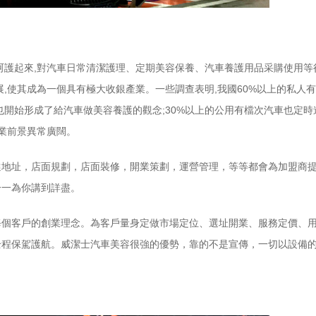
加呵護起來,對汽車日常清潔護理、定期美容保養、汽車養護用品采購使用
,使其成為一個具有極大收銀產業。一些調查表明,我國60%以上的私人
也開始形成了給汽車做美容養護的觀念;30%以上的公用有檔次汽車也定
行業前景異常廣闊。
選地址，店面規劃，店面裝修，開業策劃，運營管理，等等都會為加盟商
一一為你講到詳盡。
每個客戶的創業理念。為客戶量身定做市場定位、選址開業、服務定價、
全程保駕護航。威潔士汽車美容很強的優勢，靠的不是宣傳，一切以設備