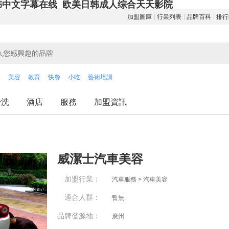
韩中文字幕在线_欧美日韩成人综合天天影院
加盟圖庫
行業列表
品牌百科
排行
飲
美容
教育
快餐
小吃
藝術培訓
干洗
酒店
服務
加盟資訊
威潔士汽車美容
加盟行業：
汽車服務 > 汽車美容
適合人群：
暫無
品牌發源地：
廣州