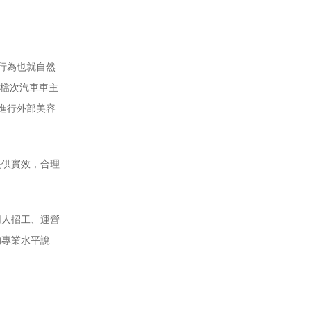
等行為也就自然
有檔次汽車車主
時進行外部美容
提供實效，合理
用人招工、運營
的專業水平說