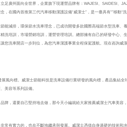
州面向全世界，企業旗下現運營品牌有：WAJESI、SAIDESI、JAJ
，在國內首推第三代汽車移動潔護設備“威潔士”，是一臺具有“”移動“洗
球節能減排，環保節水洗車理念，已成功開發多款國際高端節水型洗車、
車精洗培訓，市場營銷培訓，運營管理培訓。總部擁有自己的研發中心、
，讓您洗車開店一步到位，為您汽車潔護事業全程保駕護航。現在咨詢威
！
發展風向標。威潔士節能科技是洗車設備行業研發的風向標，產品集結全
護、美容等系列設備。
目品牌，還要自己堅持地去做，那今天小編就給大家推薦威潔士汽車美容
是非常有實力的，也在不斷地繼承與發展。威潔士憑借自身過硬的技術和