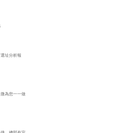
點
店選址分析報
入微為您一一做
快捷。總部有完