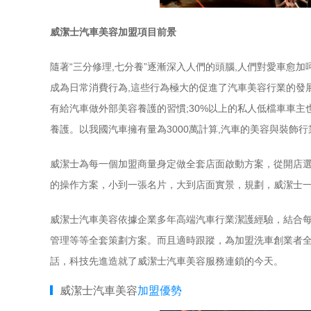
威潔士汽車美容加盟項目前景
隨著“三分修理,七分養”逐漸深入人們的頭腦,人們對愛車愈
成為日常消費行為,這些行為極大的促進了汽車美容行業的發展
有給汽車做外部美容養護的習慣;30%以上的私人低檔車車主
養護。以我國汽車擁有量為3000萬計算,汽車的美容與裝飾
威潔士為每一個加盟商量身定做全套店面啟動方案，從開店
的操作方案，小到一張名片，大到店面實景，規劃，威潔士
威潔士汽車美容依據企業多年高端汽車行業潔護經驗，結合
管理等等全套策劃方案。而且適時跟蹤，為加盟洗車創業者
話，科技先進造就了威潔士汽車美容服務連鎖的今天。
威潔士汽車美容
加盟優勢