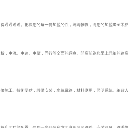
析得通通透透。把握您的每一份加盟的性，統籌帷幄，將您的加盟降至零
分析，車流、車速、車價，同行等全面的調查。開店前為您呈上詳細的建
裝修施工、技術要點，設備安裝，水氣電路，材料應用，照明系統。細致
。按店面功能配置，使您一步到位多方面應用各項終端。安裝簡單，維護