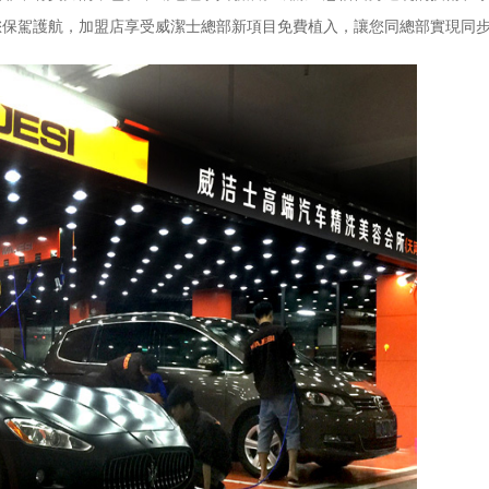
您保駕護航，加盟店享受威潔士總部新項目免費植入，讓您同總部實現同