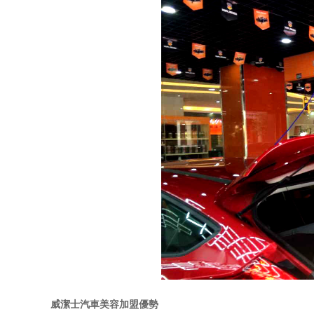
威潔士汽車美容加盟優勢