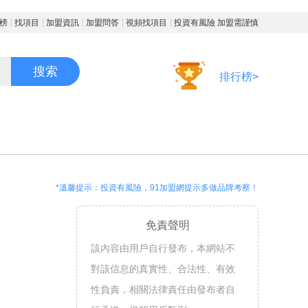
榜
找項目
加盟資訊
加盟問答
視頻找項目
投資有風險 加盟需謹慎
搜索
排行榜>
*溫馨提示：投資有風險，91加盟網提示多做品牌考察！
免責聲明
該內容由用戶自行發布，本網站不
對該信息的真實性、合法性、有效
性負責，相關法律責任由發布者自