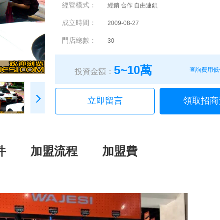
經營模式：
經銷 合作 自由連鎖
成立時間：
2009-08-27
門店總數：
30
5~10萬
查詢費用低
投資金額：
立即留言
領取招商
件
加盟流程
加盟費