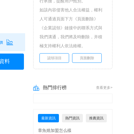
行承擔，提醒用戶甄別。
如該內容侵害他人合法權益，權利
人可通過頁面下方《頁面刪除》
《企業認領》鏈接中的聯系方式與
我們溝通，我們將及時刪除，并積
價
極支持權利人依法維權。
認領項目
頁面刪除
資料
熱門排行榜
查看更多>
最新資訊
熱門資訊
推薦資訊
章魚燒加盟怎么樣