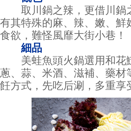
取川鍋之辣，更借川鍋之
有其特殊的麻、辣、嫩、鮮
食欲，難怪風靡大街小巷！
細品
美蛙魚頭火鍋選用和花鰱
蔥、蒜、米酒、滋補、藥材等
飪方式，先吃后涮，多重享