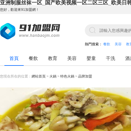
亚洲制服丝袜一区_国产欧美视频一区二区三区_欧美日
您好，歡迎來91加盟網！
熱門搜索：
餐飲
美容
教
首頁
餐飲
教育
美容
嬰童
干洗
酒
您現在所在的位置：
網站首頁
>
火鍋
>
特色火鍋
>
品牌加盟