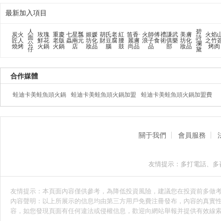
最新加入項目
人
碧
炭火
玫瑰
重慶
七星瓢
姬媛
胡氏老
紅
笛香·
火師傅
禮謙武
美膚
火焰
面
詩
匠人
鮮花
老版
蟲兩元
坊化
財豆腐
腰
麗膚
浪子食
術俱樂
坊化
之竹
公
瀾
燒烤
火鍋
火鍋
店
妝品
腦
鼓
尚品
品
部
妝品
烤肉
仔
黛
合作媒體
蛙迪卡美蛙魚頭火鍋
蛙迪卡美蛙魚頭火鍋加盟
蛙迪卡美蛙魚頭火鍋加盟費
關于我們
會員服務
友情提示：多打電話、多
友情提示：本頁面內容僅供參考，為降低投資風險，建議您在投資前多做
內容聲明：以上所展示的信息均由第三方用戶免費注冊發布，內容的真實性
容，如您發現頁面有任何違法或侵權信息，歡迎向網站舉報并提供有效線