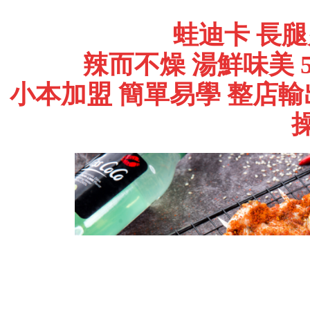
蛙迪卡 長
辣而不燥 湯鮮味美 
小本加盟 簡單易學 整店輸