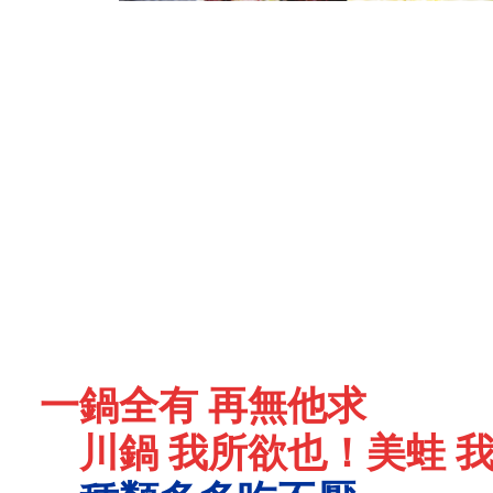
一鍋全有 再無他求
川鍋 我所欲也！美蛙 