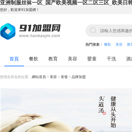
亚洲制服丝袜一区_国产欧美视频一区二区三区_欧美日
您好，歡迎來91加盟網！
熱門搜索：
餐飲
美容
教
首頁
餐飲
教育
美容
嬰童
干洗
酒
您現在所在的位置：
網站首頁
>
美容
>
美發
>
品牌加盟