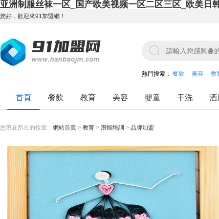
亚洲制服丝袜一区_国产欧美视频一区二区三区_欧美日
您好，歡迎來91加盟網！
熱門搜索：
餐飲
美容
教
首頁
餐飲
教育
美容
嬰童
干洗
酒
您現在所在的位置：
網站首頁
>
教育
>
潛能培訓
>
品牌加盟