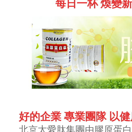
每日一杯 煥變新
好的企業 專業團隊 以
北京太愛肽集團由膠原蛋白肽之