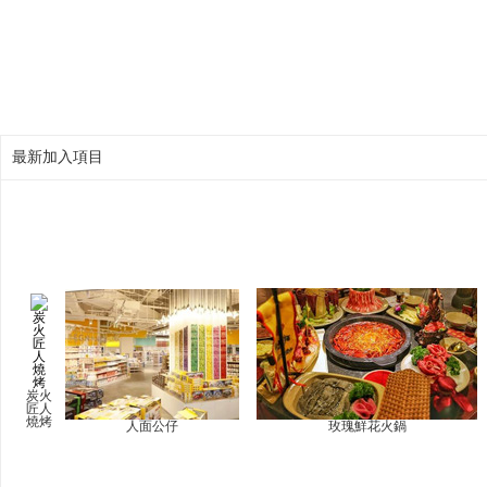
最新加入項目
炭火
匠人
燒烤
人面公仔
玫瑰鮮花火鍋