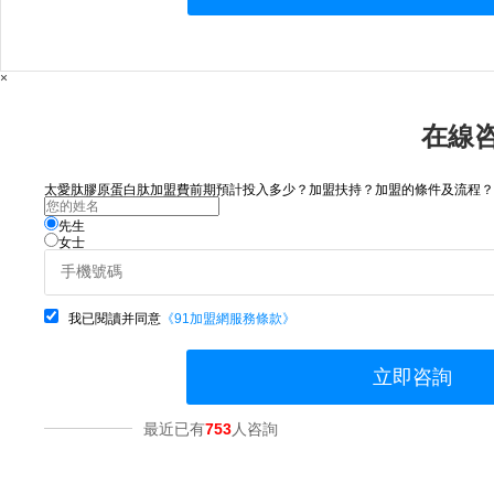
×
在線
太愛肽膠原蛋白肽加盟費前期預計投入多少？加盟扶持？加盟的條件及流程？請咨
先生
女士
我已閱讀并同意
《91加盟網服務條款》
立即咨詢
最近已有
753
人咨詢