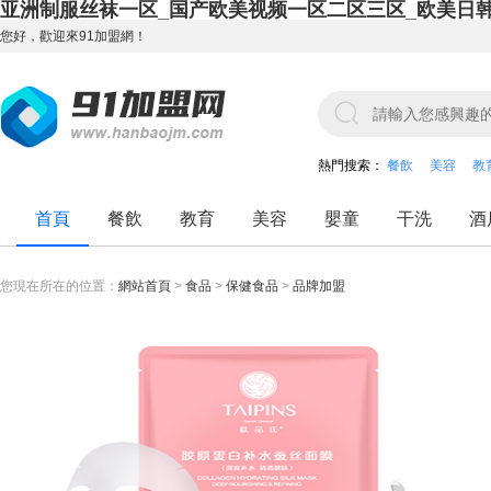
亚洲制服丝袜一区_国产欧美视频一区二区三区_欧美日
您好，歡迎來91加盟網！
熱門搜索：
餐飲
美容
教
首頁
餐飲
教育
美容
嬰童
干洗
酒
您現在所在的位置：
網站首頁
>
食品
>
保健食品
>
品牌加盟