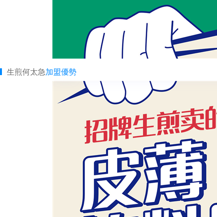
生煎何太急
加盟優勢