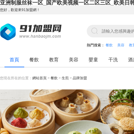
亚洲制服丝袜一区_国产欧美视频一区二区三区_欧美日
您好，歡迎來91加盟網！
熱門搜索：
餐飲
美容
教
首頁
餐飲
教育
美容
嬰童
干洗
酒
您現在所在的位置：
網站首頁
>
餐飲
>
生煎
>
品牌加盟