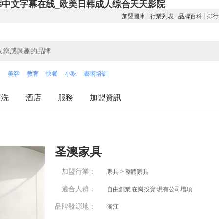
韩中文字幕在线_欧美日韩成人综合天天影院
加盟圖庫
行業列表
品牌百科
排行
飲
美容
教育
快餐
小吃
藝術培訓
干洗
酒店
服務
加盟資訊
圣澳家具
加盟行業：
家具 > 整體家具
適合人群：
自由創業 在崗投資 現有公司增項
品牌發源地：
浙江