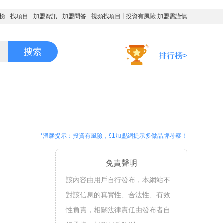
榜
找項目
加盟資訊
加盟問答
視頻找項目
投資有風險 加盟需謹慎
搜索
排行榜>
*溫馨提示：投資有風險，91加盟網提示多做品牌考察！
免責聲明
該內容由用戶自行發布，本網站不
對該信息的真實性、合法性、有效
性負責，相關法律責任由發布者自