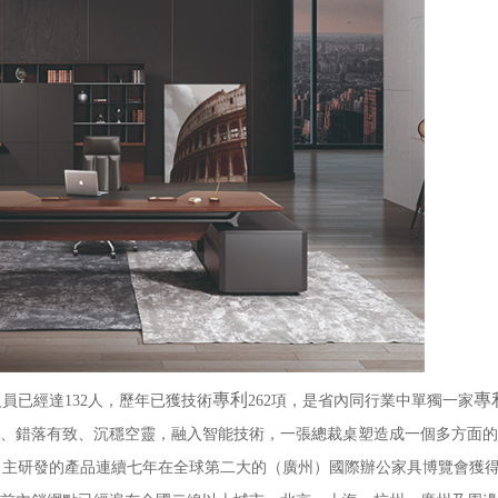
專利
專
已經達132人，歷年已獲技術
262項，是省內同行業中單獨一家
合、錯落有致、沉穩空靈，融入智能技術，一張總裁桌塑造成一個多方面的
自主研發的產品連續七年在全球第二大的（廣州）國際辦公家具博覽會獲