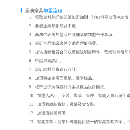
圣澳家具
加盟流程
1、索取資料并詳細閱讀加盟細則，詳細填寫加盟申請表
2、參觀企業形象店及工廠。
3、商務代表向加盟商戶詳細講解加盟合作事項。
4、簽訂合同協議書并交納運營服務費。
5、提供店鋪租貸合同或產權說明復印件、營業執照復印
6、申請展廳設計。
7、設計師對展廳進行設計。
8、加盟商確定店面圖紙，選購樣品。
9、總部提供裝修設計方案及樣品設計圖紙。
10、加盟店設計、安裝、導購、管理、營銷人員到總部進
11、加盟商繳納貨款，廠部發貨安裝。
12、加盟店開業籌備。
13、營銷策劃：開業后總部提供統一的營銷策劃方案，并