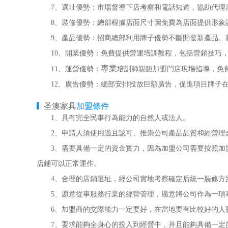
7、選址優勢：市場督導下店考察和電話知道，協助代理
8、裝修優勢：總部根據店面尺寸圖免費為店面提供形象
9、產品優勢：招商總部利用牌子優勢不斷開發新產品。
10、開業優勢：免費提供營運培訓教程，包括營銷技巧，
專業
11、運營優勢：
培訓師親臨加盟門店現場指導，免
12、廣告優勢：總部安排投放巨額廣告，促進項目牌子在
圣澳家具
加盟條件
1、具有完全民事行為能力的自然人或法人。
2、申請人須使用過且認可、推崇公司產品品質和經營理
3、需要具備一定的資金實力，因為加盟公司需要按照加盟
店鋪可以正常運作。
4、合理的店鋪選址，經公司實地考察確定后統一裝修方
5、愿意從事服務行業的經營管理，愿意將公司作為一項
6、加盟商的交際能力一定要好，在當地要有比較好的人
7、要求能夠全身心的投入到經營中，并且能夠具備一定