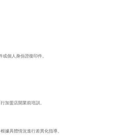
。
件或個人身份證復印件。
行加盟店開業前培訓。
根據具體情況進行差異化指導。