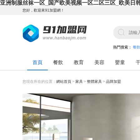
亚洲制服丝袜一区_国产欧美视频一区二区三区_欧美日
您好，歡迎來91加盟網！
熱門搜索：
餐
首頁
餐飲
教育
美容
嬰童
您現在所在的位置：
網站首頁
>
家具
>
整體家具
>
品牌加盟