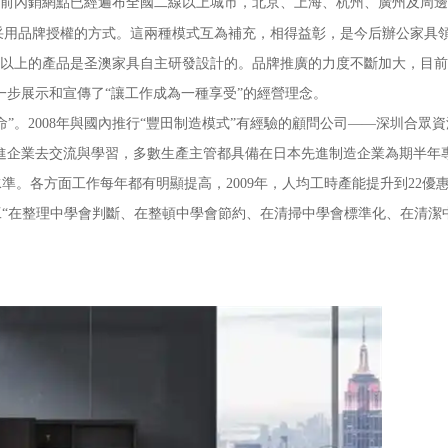
前內銷網點已經遍布全國二線以上城市，北京、上海、杭州、廣州及周邊
采用品牌授權的方式。這兩種模式互為補充，相得益彰，是今后辦公家具
0%以上的產品是圣澳家具自主研發設計的。品牌推廣的力度不斷加大，目
，進一步展示和宣傳了“讓工作成為一種享受”的經營理念。
。2008年與國內推行“豐田制造模式”有經驗的顧問公司——深圳合眾
先進企業去交流與學習，多數生產主管都具備在日本先進制造企業為期半年
。各方面工作每年都有明顯提高，2009年，人均工時產能提升到22優惠
員工“在整理中學會判斷、在整頓中學會節約、在清掃中學會標準化、在清潔