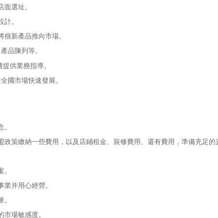
店面選址。
設計。
將很新產品推向市場。
產品陳列等。
費提供業務指導。
全國市場快速發展。
念。
政策繳納一些費用，以及店鋪租金、裝修費用、還有費用，準備充足的
案。
事業并用心經營。
脈。
的市場敏感度。