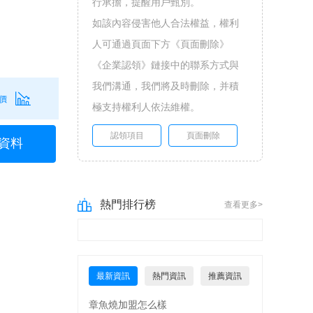
行承擔，提醒用戶甄別。
如該內容侵害他人合法權益，權利
人可通過頁面下方《頁面刪除》
《企業認領》鏈接中的聯系方式與
我們溝通，我們將及時刪除，并積
價
極支持權利人依法維權。
認領項目
頁面刪除
資料
熱門排行榜
查看更多>
最新資訊
熱門資訊
推薦資訊
章魚燒加盟怎么樣