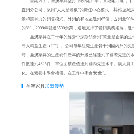
營銷方面，圣澳家具堅持“內外銷并舉，直經銷共進”。目
其他
直銷分公司，采用“人人是老板”的責任中心模式；
區域
景和競爭力的銷售模式。外銷的和地區達到65個，占銷量9
的3%，2009年就達3500余萬，這地支持了營銷業務拓展
圣澳家具在二十年的經營中深刻領會到“質量是企業的生命”
導入精益生產（JIT）。公司每年組織生產骨干到國內外的
時，圣澳家具的生產硬件歷年的升級已經達到了國際先進的水準
件數達到4325件，單位面積產值達到國內先進水平。廣大
安全
化、在素養中學會禮儀、在工作中學會
”。
圣澳家具
加盟優勢