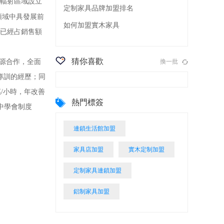
輻射區域設立
定制家具品牌加盟排名
領域中具發展前
如何加盟實木家具
前已經占銷售額
猜你喜歡
資源合作，全面
換一批
專訓的經歷；同
/小時，年改善
熱門標簽
中學會制度
連鎖生活館加盟
家具店加盟
實木定制加盟
定制家具連鎖加盟
鋁制家具加盟