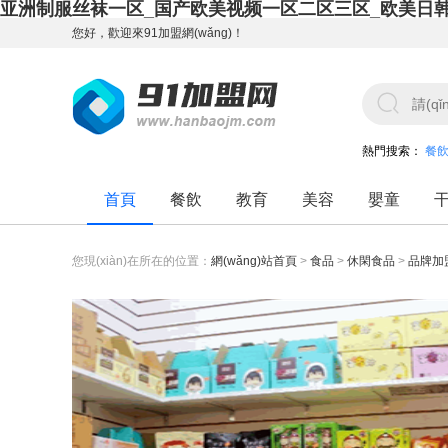
亚洲制服丝袜一区_国产欧美视频一区二区三区_欧美日
您好，歡迎來91加盟網(wǎng)！
熱門搜索：
餐
首頁
餐飲
教育
美容
嬰童
您現(xiàn)在所在的位置：
網(wǎng)站首頁
>
食品
>
休閑食品
>
品牌加