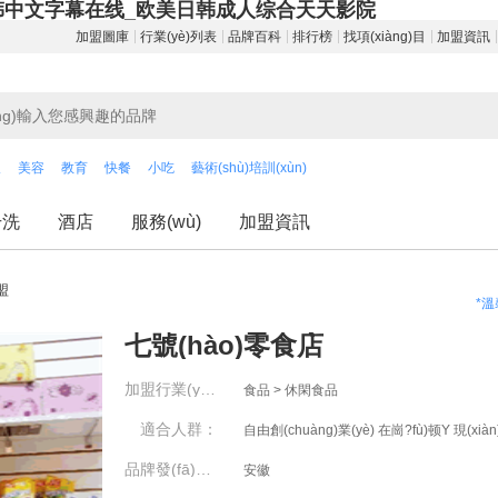
韩中文字幕在线_欧美日韩成人综合天天影院
加盟圖庫
行業(yè)列表
品牌百科
排行榜
找項(xiàng)目
加盟資訊
飲
美容
教育
快餐
小吃
藝術(shù)培訓(xùn)
干洗
酒店
服務(wù)
加盟資訊
盟
*溫
七號(hào)零食店
加盟行業(yè)：
食品 > 休閑食品
適合人群：
品牌發(fā)源地：
安徽