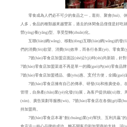
零食成為人們必不可少的食品之一，逛街、聚會(huì)、休
人多，食品的種類越來越豐富，過去的休閑食品僅僅是好吃就行了，如
營(yíng)養(yǎng)型、享受型轉(zhuǎn)化。
互聯(lián)網(wǎng)、移動(dòng)互聯(lián)網(wǎng
們的消費(fèi)欲望、消費(fèi)效率，而各行各業(yè)、零食業(
7號(hào)零食店加盟店面設(shè)計(jì)時(shí)尚新穎，
7號(hào)零食店加盟渠道不再是單一的國(guó)內(nèi)
支付
7號(hào)零食店加盟禮品、優(yōu)惠、
方便，全國(guó)
7號(hào)零食店擁有自己的傳承、研發(fā)和推廣使命。在國(guó)際先進
管理，自身產(chǎn)業(yè)化發(fā)展，為客戶提供細(x
(xùn)、廣告策劃等服務(wù)。7號(hào)零食店在各個(gè)環(huá
持加盟商。
7號(hào)零食店本著“創(chuàng)業(yè)幫扶、互利共贏”的經(j
食店這一核心品牌的成功，離不開客戶和加盟商的支持、認(rèn)可，