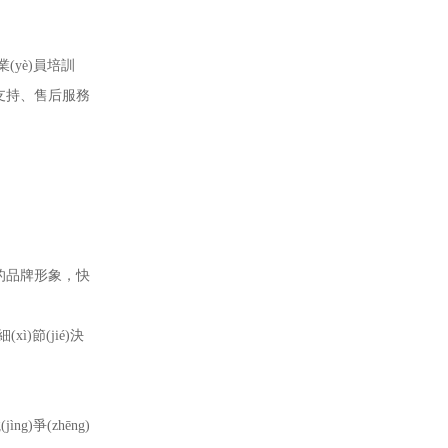
業(yè)員培訓
媒體支持、售后服務
正面的品牌形象，快
xì)節(jié)決
。
g)爭(zhēng)