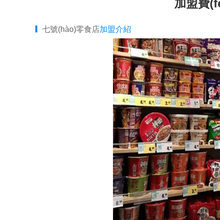
加盟費(fè
七號(hào)零食店
加盟介紹