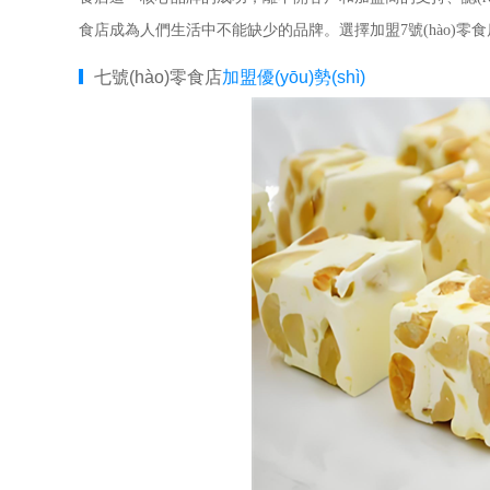
食店成為人們生活中不能缺少的品牌。選擇加盟7號(hào)零食
七號(hào)零食店
加盟優(yōu)勢(shì)