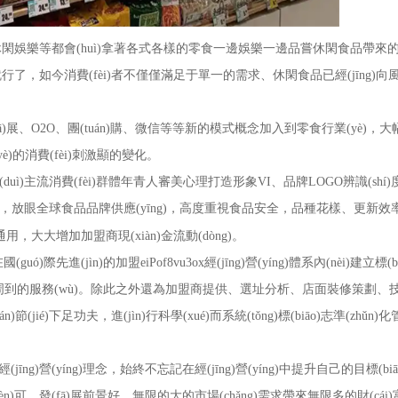
閑娛樂等都會(huì)拿著各式各樣的零食一邊娛樂一邊品嘗休閑食品帶來
今消費(fèi)者不僅僅滿足于單一的需求、休閑食品已經(jīng)向風(f
)的發(fā)展、O2O、團(tuán)購、微信等等新的模式概念加入到零食行業(yè)，大幅
yè)的消費(fèi)刺激顯的變化。
針對(duì)主流消費(fèi)群體年青人審美心理打造形象VI、品牌LOGO辨識(sh
零食品牌，放眼全球食品品牌供應(yīng)，高度重視食品安全，品種花樣、更新
通用，大大增加加盟商現(xiàn)金流動(dòng)。
(jìn)的加盟eiPof8vu3ox經(jīng)營(yíng)體系內(nèi)建立標(biā
ì)致、周到的服務(wù)。除此之外還為加盟商提供、選址分析、店面裝修策劃、技術
n)節(jié)下足功夫，進(jìn)行科學(xué)而系統(tǒng)標(biāo)志準(zhǔ
īng)營(yíng)理念，始終不忘記在經(jīng)營(yíng)中提升自己的目標(biāo
發(fā)展前景好。無限的大的市場(chǎng)需求帶來無限多的財(cái)富，