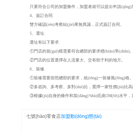
只要符合公司的加盟條件，加盟者就可以提出申請(qǐng)
4、簽訂合同.
雙方確認(rèn)考察結(jié)果無異議，正式簽訂合同。
5、選址.
選址有以下要求.
①門店的規(guī)模需要符合總部的要求標(biāo)準(zhǔn)
②門店的位置選擇在人流量大、交有助于利的地方。
6、裝修.
①裝修需要按照總部的要求，統(tǒng)一裝修風(fēng)格
②多咨詢、多考察、多對(duì)比，選擇一家性價(jià)比
③根據(jù)自身的條件和當(dāng)?shù)氐南M(fèi)
七號(hào)零食店
加盟動(dòng)態(tài)