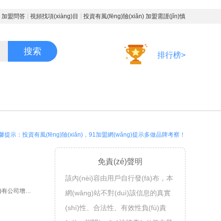
加盟問答
視頻找項(xiàng)目
投資有風(fēng)險(xiǎn) 加盟需謹(jǐn)慎
搜索
排行榜>
馨提示：投資有風(fēng)險(xiǎn)，91加盟網(wǎng)提示多做品牌考察！
免責(zé)聲明
該內(nèi)容由用戶自行發(fā)布，本
自由創(chuàng)業(yè) 在崗?fù)顿Y 現(xiàn)有公司增項(xiàng)
網(wǎng)站不對(duì)該信息的真實
(shí)性、合法性、有效性負(fù)責