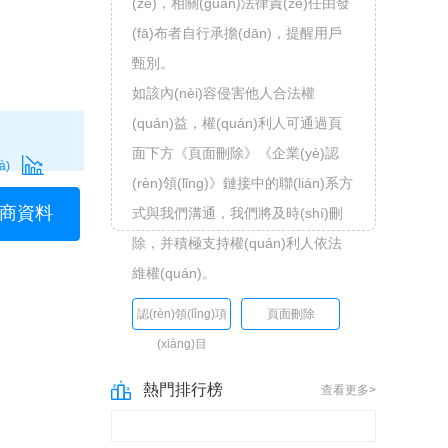
(zé)，相關(guān)法律責(zé)任由發
(fā)布者自行承擔(dān)，提醒用戶
甄別。
如該內(nèi)容侵害他人合法權
(quán)益，權(quán)利人可通過頁
面下方《頁面刪除》《企業(yè)認
à)
(rèn)領(lǐng)》鏈接中的聯(lián)系方
取招商資料
式與我們溝通，我們將及時(shí)刪
除，并積極支持權(quán)利人依法
維權(quán)。
認(rèn)領(lǐng)項
頁面刪除
(xiàng)目
熱門排行榜
查看更多>