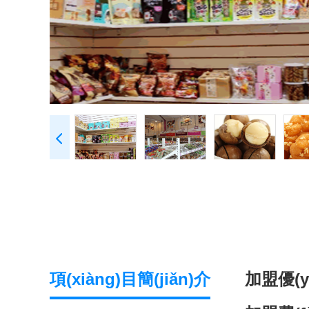
項(xiàng)目簡(jiǎn)介
加盟優(yō