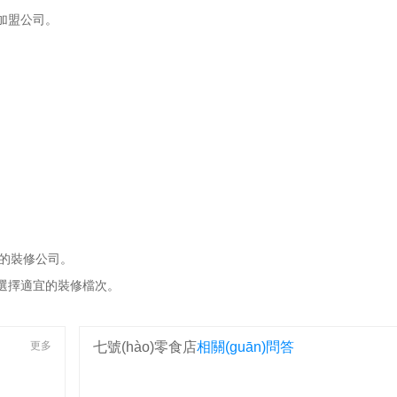
加盟公司。
。
。
高的裝修公司。
水平，選擇適宜的裝修檔次。
更多
七號(hào)零食店
相關(guān)問答