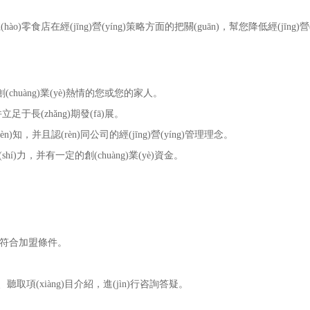
hào)零食店在經(jīng)營(yíng)策略方面的把關(guān)，幫您降低經(jīng)營(
huàng)業(yè)熱情的您或您的家人。
于長(zhǎng)期發(fā)展。
知，并且認(rèn)同公司的經(jīng)營(yíng)管理理念。
hí)力，并有一定的創(chuàng)業(yè)資金。
否符合加盟條件。
、聽取項(xiàng)目介紹，進(jìn)行咨詢答疑。