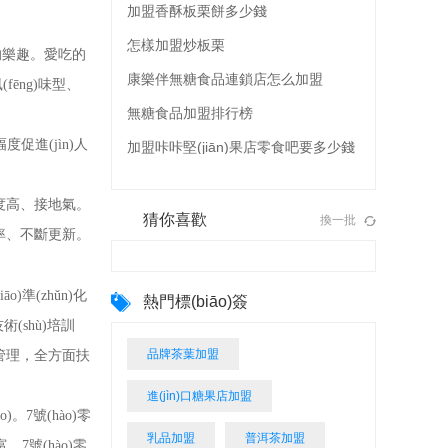
加盟香酥板栗餅多少錢
怎樣加盟炒板栗
的樂趣。愛吃的
康樂伴無糖食品連鎖店怎么加盟
ēng)味型、
無糖食品加盟排行榜
度促進(jìn)人
加盟咔咔堅(jiān)果店零食吧要多少錢
í)度高、接地氣。
猜你喜歡
換一批
效率、不斷更新。
o)準(zhǔn)化
熱門標(biāo)簽
(shù)培訓
品牌茶葉加盟
n)化管理，全方面扶
進(jìn)口糖果店加盟
)。7號(hào)零
乳品加盟
普洱茶加盟
7號(hào)零