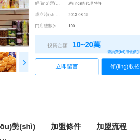
經(jīng)營(yíng)模式：
經(jīng)銷 代理 特許
成立時(shí)間：
2013-08-15
門店總數(shù)：
100
10~20萬
投資金額：
查詢費(fèi)用低價(ji
立即留言
領(lǐng)
u)勢(shì)
加盟條件
加盟流程