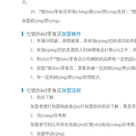
力。
10、7號(hào)零食店市場(chǎng)運(yùn)營(yíng)支持：7號(
加盟經(jīng)營(yíng)。
七號(hào)零食店
加盟條件
1、年滿18周歲，身體健康，具有強(qiáng)烈的成功欲和創(c
2、有強(qiáng)烈的意愿投入到休閑食品行業(yè)之中，并立足
3、對(duì)于7號(hào)零食店公司總部的品牌有一定的認(rèn)
4、加盟7號(hào)零食店，需要具備一定的經(jīng)濟(jì)實(s
5、有一定的經(jīng)營(yíng)管理能力。
七號(hào)零食店
加盟流程
1、初步了解.
加盟者撥打加盟熱線進(jìn)行加盟前的初步了解，看是
2、項(xiàng)目考察.
加盟者可到公司所在地進(jìn)行實(shí)地項(xiàng)目考察
3、加盟申請(qǐng).