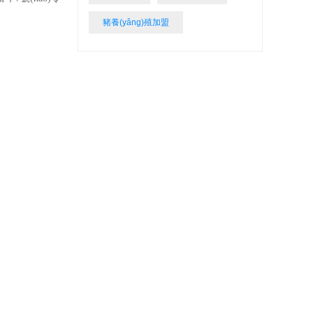
豬養(yǎng)殖加盟