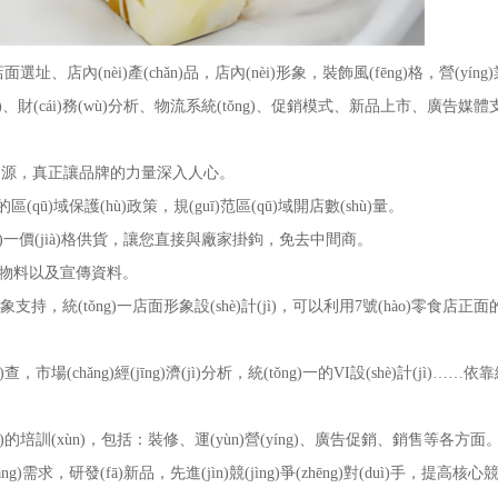
(nèi)產(chǎn)品，店內(nèi)形象，裝飾風(fēng)格，營(yíng)
(tǒng)、財(cái)務(wù)分析、物流系統(tǒng)、促銷模式、新品上市、廣告
牌資源，真正讓品牌的力量深入人心。
的區(qū)域保護(hù)政策，規(guī)范區(qū)域開店數(shù)量。
(tǒng)一價(jià)格供貨，讓您直接與廠家掛鉤，免去中間商。
廣告物料以及宣傳資料。
象支持，統(tǒng)一店面形象設(shè)計(jì)，可以利用7號(hào)零食店
(chǎng)經(jīng)濟(jì)分析，統(tǒng)一的VI設(shè)計(jì)……依靠細(
ng)的培訓(xùn)，包括：裝修、運(yùn)營(yíng)、廣告促銷、銷售等各方面
求，研發(fā)新品，先進(jìn)競(jìng)爭(zhēng)對(duì)手，提高核心競(jìn