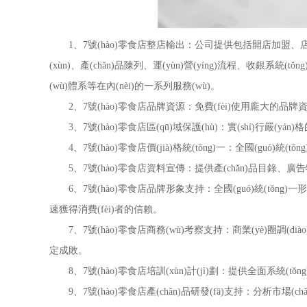
1、7號(hào)零食店整店輸出：公司提供包括開店加盟、店面選址、店內
(xùn)、產(chǎn)品陳列、運(yùn)營(yíng)流程、收銀系統
(wù)體系等在內(nèi)的一系列服務(wù)。
2、7號(hào)零食店品牌資源：免費(fèi)使用龐大的品
3、7號(hào)零食店區(qū)域保護(hù)：實(shí)行嚴(yán)格
4、7號(hào)零食店價(jià)格統(tǒng)一：全國(guó)統
5、7號(hào)零食店資料宣傳：提供產(chǎn)品目錄、
6、7號(hào)零食店品牌形象支持：全國(guó)統(tǒng)一形
速獲得消費(fèi)者的信賴。
7、7號(hào)零食店商務(wù)考察支持：商業(yè)圈調(diào)查，市場
定成敗。
8、7號(hào)零食店培訓(xùn)計(jì)劃：提供全面系統(tǒ
9、7號(hào)零食店產(chǎn)品研發(fā)支持：分析市場(chǎng)需