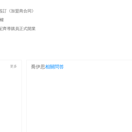
簽訂《加盟商合同》
權
配齊導購員正式開業
更多
喬伊思
相關問答