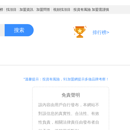
榜
找項目
加盟資訊
加盟問答
視頻找項目
投資有風險 加盟需謹慎
搜索
排行榜>
*溫馨提示：投資有風險，91加盟網提示多做品牌考察！
免責聲明
該內容由用戶自行發布，本網站不
對該信息的真實性、合法性、有效
性負責，相關法律責任由發布者自