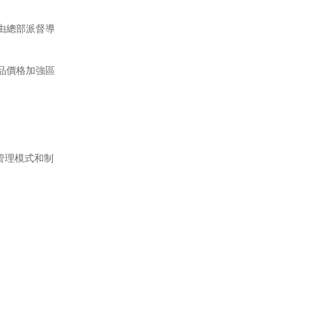
由總部派督導
品價格加強區
管理模式和制