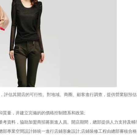
，評估其開店的可行性。對地域、商圈、顧客進行調查，提供營業額預估
質量，并建立完備的的價格控制體系和政策;
考資料，協助加盟商招募新進人員。開店期間，總部提供人力支持及輔
部專業空間設計師統一進行店鋪形象設計;店鋪裝修工程由總部審核合格