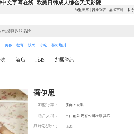
韩中文字幕在线_欧美日韩成人综合天天影院
加盟圖庫
行業列表
品牌百科
排行
飲
美容
教育
快餐
小吃
藝術培訓
干洗
酒店
服務
加盟資訊
喬伊思
加盟行業：
服飾 > 女裝
適合人群：
自由創業 現有公司增項 其它
品牌發源地：
上海