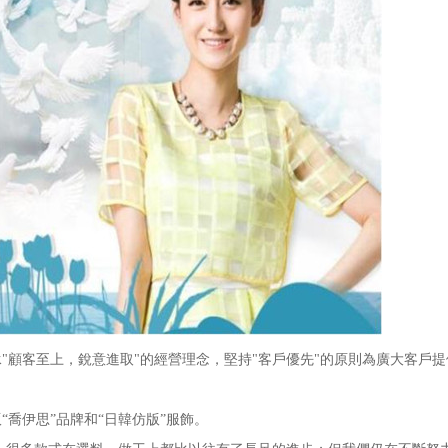
顧客至上，銳意進取"的經營理念，堅持"客戶優先"的原則為廣大客戶提
喬伊思”品牌和“日韓仿版”服飾。