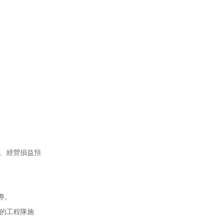
、經營損益預
導。
的工程隊施