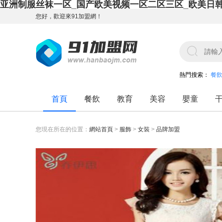
亚洲制服丝袜一区_国产欧美视频一区二区三区_欧美日
您好，歡迎來91加盟網！
熱門搜索：
餐
首頁
餐飲
教育
美容
嬰童
您現在所在的位置：
網站首頁
>
服飾
>
女裝
>
品牌加盟