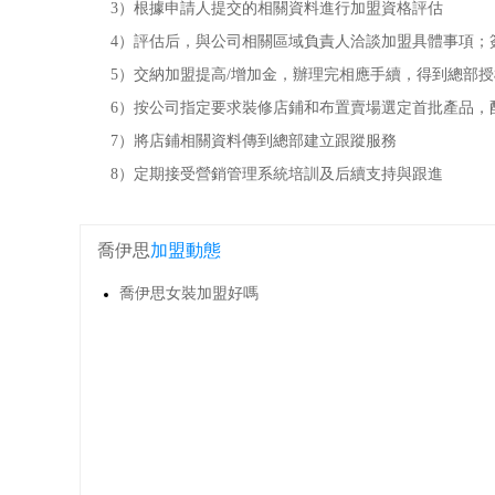
3）根據申請人提交的相關資料進行加盟資格評估
4）評估后，與公司相關區域負責人洽談加盟具體事項；
5）交納加盟提高/增加金，辦理完相應手續，得到總部授
6）按公司指定要求裝修店鋪和布置賣場選定首批產品，
7）將店鋪相關資料傳到總部建立跟蹤服務
8）定期接受營銷管理系統培訓及后續支持與跟進
喬伊思
加盟動態
喬伊思女裝加盟好嗎