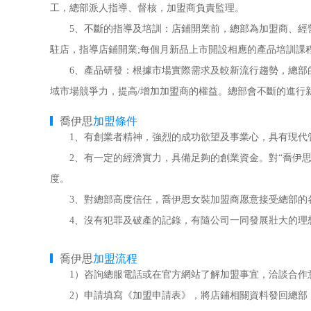
工，總部派人指導、督核，加盟商負責監理。
5、不斷的指導及培訓：店鋪開業前，總部為加盟商、經營
駐店，指導店鋪開業;每個月新品上市開設相應的產品培訓課
6、產品研發：根據市場實際需求及較新流行趨勢，總部的
域市場競爭力，提高/增加加盟商的權益。總部會不斷的進行
喬伊思
加盟條件
1、有創業者精神，強烈的成功欲望及事業心，具有現代
2、有一定的經濟實力，具備足夠的創業資金。對“喬伊思
度。
3、對總部高度信任，喬伊思女裝加盟商愿意接受總部的
4、沒有犯罪及破產的記錄，有隨公司一同發展壯大的理
喬伊思
加盟流程
1）咨詢總服電話或在官方網站了解加盟事宜，洽談合作
2）申請填寫《加盟申請表》，將店鋪相關資料發回總部