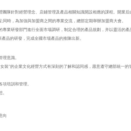
團隊針對經營理念、店鋪管理及產品相關知識開設相應的課程。開業后
程;同時，為加強與加盟商之間的專業交流，總部定期舉辦加盟商大會。
專業研發部門進行全面市場調研，制定合理的產品規劃，并以靈活的產
新產品的研發，完成全國市場產品的推陳出新。
管理意識。
女裝”的企業文化經營方式有深刻的了解和認同感，愿意遵守總部統一的
各項培訓和管理。
想。
意向