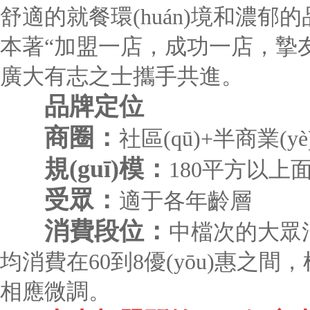
舒適的就餐環(huán)境和濃
本著“加盟一店，成功一店，摯
廣大有志之士攜手共進。
品牌定位
商圈：
社區(qū)+半商業(yè)
規(guī)模：
180平方以上
受眾：
適于各年齡層
消費段位：
中檔次的大眾
均消費在60到8優(yōu)惠之間
相應微調。