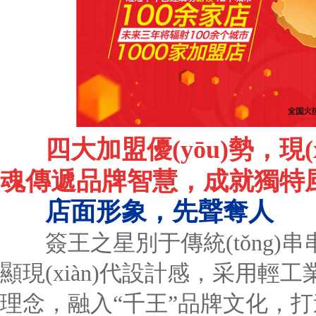
四大加盟優(yōu)勢，現
魂傳遞品牌智慧，成就獨特
店面形象，先聲奪人
簽王之星別于傳統(tǒng)串串
顯現(xiàn)代設計感，采用輕
理念，融入“千王”品牌文化，