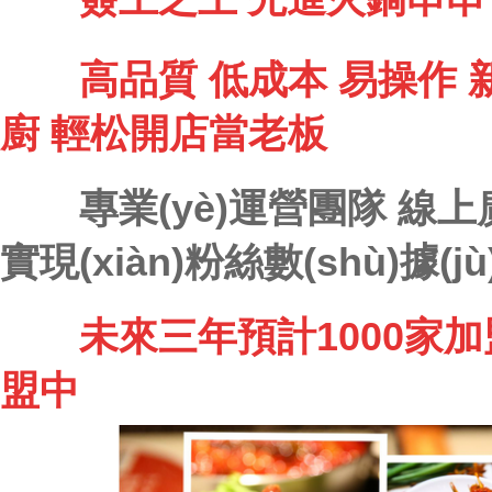
高品質 低成本 易操作 新
廚 輕松開店當老板
專業(yè)運營團隊 線上
實現(xiàn)粉絲
數(shù)據(
未來三年預計1000家加盟
盟中