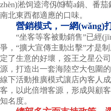
zhèn)淞饲逵湾仭⒆萄a鍋、
南北東西都適應的口味。
營銷模式，一網(wǎng)
“坐客等客被動銷售”已經(jī
爭，“擴大宣傳主動出擊”才是制勝
定了生意的好壞，簽王之星公司
源，打造出一套海陸空大包圍的
線下活動推廣模式讓店內客人成
客，以此倍增客源，形成與顧客
知名度。