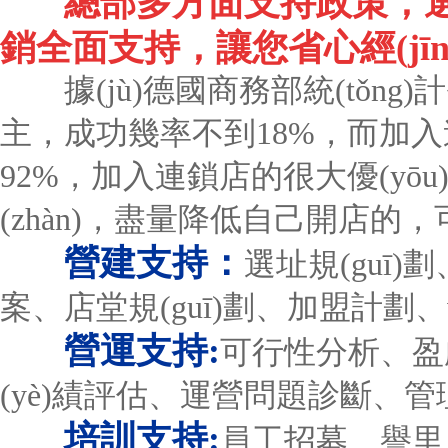
總部多方面支持政策，
銷全面支持，讓您省心經(jīn
據(jù)德國商務部統(tǒng)計
主，成功幾率不到18%，而加入
92%，加入連鎖店的很大優(y
(zhàn)，盡量降低自己開店的
營建支持：
選址規(guī
案、店堂規(guī)劃、加盟計劃、
營運支持:
可行性分析、盈
(yè)績評估、運營問題診斷、
培訓支持:
員工招募、譽里