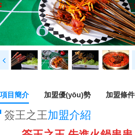
項目簡介
加盟優(yōu)勢
加盟條件
簽王之王
加盟介紹
簽王之王 先進火鍋串串