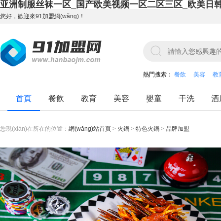
亚洲制服丝袜一区_国产欧美视频一区二区三区_欧美日
您好，歡迎來91加盟網(wǎng)！
熱門搜索：
餐飲
美容
教
首頁
餐飲
教育
美容
嬰童
干洗
酒
您現(xiàn)在所在的位置：
網(wǎng)站首頁
>
火鍋
>
特色火鍋
>
品牌加盟