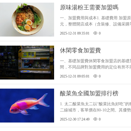
原味湯粉王需要加盟嗎
一、加盟費用與成本1. 基礎費用 加
元，整體開店成本（含裝修、設備采購等
較于其他餐飲連鎖品牌，這一加盟門
2025-12-31 09:35:01
0
休閑零食加盟費
一、基礎加盟費休閑零食加盟店的基
間，不同品牌對加盟費用的定位有所不同
店或社區型店鋪的加盟費相對較低，約在 3
2025-12-31 09:05:01
0
或者資金有
酸菜魚全國加盟排行榜
1. 太二酸菜魚太二以“酸菜比魚好吃”
二線城市，客單價在80-10之間
立力，例如推出青花椒酸菜魚等限定款，
2025-12-30 17:24:49
0
菜