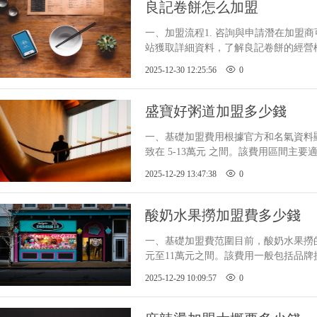
良記卷餅怎么加盟
一、加盟流程1. 咨詢與申請潛在
站獲取詳細資料，了解良記卷餅的經營模
此基礎上，加盟商需填寫《加盟申請表》
2025-12-30 12:25:56
0
份說明、經
盛寶好粥道加盟多少錢
一、基礎加盟費用根據官方和名氣資
致在 5-13萬元 之間。該費用區間主要
在 30-50平方米。基礎加盟費用包含了
2025-12-29 13:47:38
0
初
酸奶水果撈加盟費多少錢
一、基礎加盟費范圍目前，酸奶水果撈
元至11萬元之間。該費用一般包括品牌
等服務，是加盟者與品牌建立合作關系
2025-12-29 10:09:57
0
的創業者來說