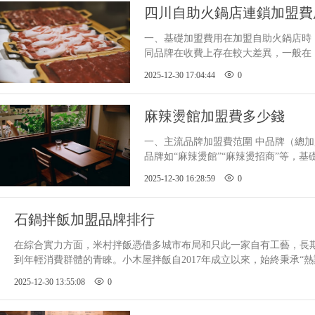
四川自助火鍋店連鎖加盟費
一、基礎加盟費用在加盟自助火鍋店
同品牌在收費上存在較大差異，一般在 
度較高或連鎖規模較大的品牌，則可能按門店
2025-12-30 17:04:44
0
萬至6
麻辣燙館加盟費多少錢
一、主流品牌加盟費范圍 中品牌（總加
品牌如“麻辣燙館”“麻辣燙招商”等，基
外還需繳納擔保金、裝修費用、設備采購等
2025-12-30 16:28:59
0
石鍋拌飯加盟品牌排行
在綜合實力方面，米村拌飯憑借多城市布局和只此一家自有工藝，長
到年輕消費群體的青睞。小木屋拌飯自2017年成立以來，始終秉承“熱誠
善，能為加盟者提供標
2025-12-30 13:55:08
0