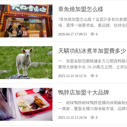
章魚燒加盟怎么樣
?章魚燒加盟怎么樣？這是許多初次創
域，選擇一個要求低、產品穩、扶持全的品牌
2026-04-27 17:09:53
0
天驕功勛冰煮羊加盟費多少
一、加盟金額范圍根據多方公開資料顯
費用大致集中在 10-20萬元之間。之
是由于加盟模式、店鋪規模以及所處的城市級別不
2025-12-31 16:12:31
0
的消費水
鴨脖店加盟十大品牌
一、絕味鴨脖絕味鴨脖是國內休閑鹵
一萬家，覆蓋全國31個省級市場
辣到創立口味均有涉及，同時提供線上外賣
2025-12-31 11:24:54
0
體系和強大品