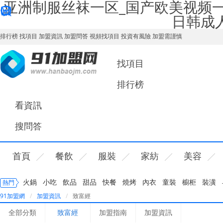
亚洲制服丝袜一区_国产欧美视频
日韩成
排行榜
找項目
加盟資訊
加盟問答
視頻找項目
投資有風險 加盟需謹慎
您好，歡迎來91加盟網！
找項目
排行榜
看資訊
搜問答
首頁
餐飲
服裝
家紡
美容
火鍋
小吃
飲品
甜品
快餐
燒烤
內衣
童裝
櫥柜
裝潢
熱門
91加盟網
加盟資訊
致富經
全部分類
致富經
加盟指南
加盟資訊