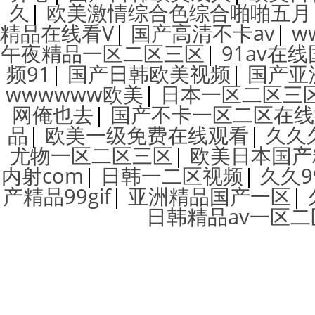
久
|
欧美激情综合色综合啪啪五月
精品在线看V
|
国产高清不卡av
|
w
午夜精品一区二区三区
|
91av在
频91
|
国产日韩欧美视频
|
国产亚
wwwwww欧美
|
日本一区二区三
网俺也去
|
国产不卡一区二区在线
品
|
欧美一级免费在线观看
|
久久
尤物一区二区三区
|
欧美日本国产
内射com
|
日韩一二区视频
|
久久
产精品99gif
|
亚洲精品国产一区
|
日韩精品av一区