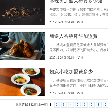
麻辣燙加盟大概要多少錢
基礎加盟費用范圍從加盟門檻來看，
檔次。 5~10萬元檔： 這鋪麻辣燙
加盟費300，門店租賃費約1~2萬元，
2025-12-29 09:51:40
0
爐邊人香酥雞餅加盟費
一、基礎加盟費用范圍爐邊人香酥雞
見區間內。根據門店的面積大小
式，加盟金額大致在 5萬元至12萬元 左右
2025-12-29 08:52:18
0
加盟費、
如意小吃加盟費多少
一、基礎項目費用如意小吃的加盟項目涵
飯等多個細分方向，不同項目對應的投入
項目：這類傳統小吃的基礎加盟費大約在 
2025-12-28 17:24:48
0
括加盟
當前第1/3882頁 [上一頁]
1
2
3
4
5
6
7
8
9