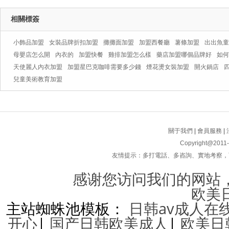
相關標簽
小飾品加盟
女裝品牌折扣加盟
攤攤面加盟
加盟西餐廳
薯條加盟
出出魚童
母嬰店怎么開
內衣的
加盟快餐
雞排加盟怎么樣
藥店加盟哪個品牌好
如何
天使麗人內衣加盟
加盟星巴克咖啡需要多少錢
煙花燙女裝加盟
開火鍋店
兒童美術教育加盟
關于我們
|
會員服務
|
Copyright@2011
友情提示：多打電話、多咨詢、實地考察
感谢您访问我们的网站
欧美
主站蜘蛛池模板：
日韩av成人在
开心
|
国产日韩欧美成人
|
欧美日