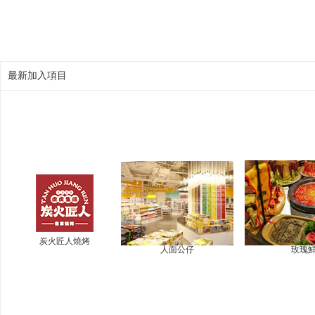
最新加入項目
炭火匠人燒烤
人面公仔
玫瑰