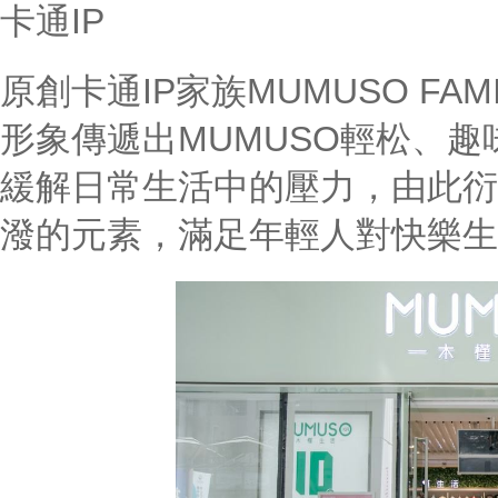
卡通IP
原創卡通IP家族MUMUSO F
形象傳遞出MUMUSO輕松、
緩解日常生活中的壓力，由此衍
潑的元素，滿足年輕人對快樂生