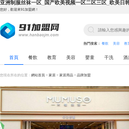
亚洲制服丝袜一区_国产欧美视频一区二区三区_欧美日
您好，歡迎來91加盟網！
熱門搜索：
餐飲
美容
教
首頁
餐飲
教育
美容
嬰童
干洗
酒
您現在所在的位置：
網站首頁
>
家居
>
家居用品
>
品牌加盟