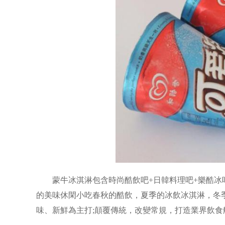
蒙牛冰淇淋包含時尚酷飲吧+日韓料理吧+樂酷冰吧
的美味休閑小吃春秋的酷飲，夏季的冰飲冰淇淋，冬
味、新鮮為主打;顛覆傳統，改變常規，打造業界飲食