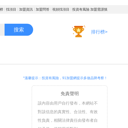
榜
找項目
加盟資訊
加盟問答
視頻找項目
投資有風險 加盟需謹慎
搜索
排行榜>
*溫馨提示：投資有風險，91加盟網提示多做品牌考察！
免責聲明
該內容由用戶自行發布，本網站不
對該信息的真實性、合法性、有效
性負責，相關法律責任由發布者自