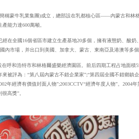
司(簡稱蒙牛乳業集團)成立，總部設在乳都核心區――內蒙古和林
產能力達600萬噸。
在全國16個省區市建立生產基地20多個，擁有液態奶、酸奶
蓋國內市場，并出口到美國、加拿大、蒙古、東南亞及港澳等多
在呼和浩特市和林格爾盛樂經濟園區。前后四期工程占地面積5
被評為：“第八屆內蒙古不錯企業家”;“第四屆全國不錯鄉鎮企業
2002年經濟有價值封面人物”;2003CCTV“經濟年度人物”。200
劃很高獎”。