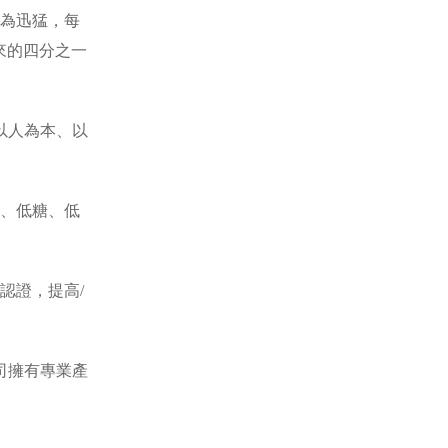
長為迅猛，每
原來的四分之一
以人為本、以
。
、低糖、低
認證，提高/
司擁有專業產