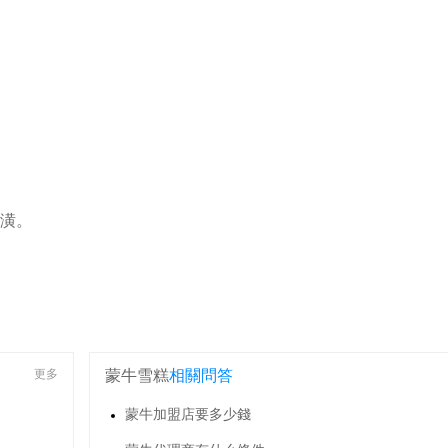
潢。
更多
蒙牛雪糕
相關問答
蒙牛加盟店要多少錢