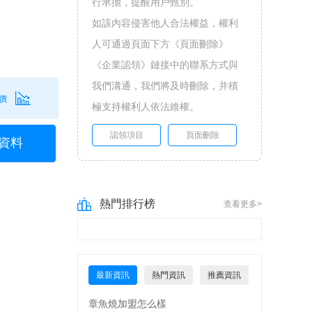
行承擔，提醒用戶甄別。
如該內容侵害他人合法權益，權利
人可通過頁面下方《頁面刪除》
《企業認領》鏈接中的聯系方式與
我們溝通，我們將及時刪除，并積
價
極支持權利人依法維權。
認領項目
頁面刪除
資料
熱門排行榜
查看更多>
最新資訊
熱門資訊
推薦資訊
章魚燒加盟怎么樣