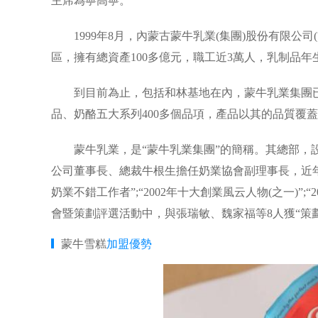
主席為寧高寧。
1999年8月，內蒙古蒙牛乳業(集團)股份有限公
區，擁有總資產100多億元，職工近3萬人，乳制品年生
到目前為止，包括和林基地在內，蒙牛乳業集團已經
品、奶酪五大系列400多個品項，產品以其的品質覆
蒙牛乳業，是“蒙牛乳業集團”的簡稱。其總部，設
公司董事長、總裁牛根生擔任奶業協會副理事長，近年來
奶業不錯工作者”;“2002年十大創業風云人物(之一)”;“
會暨策劃評選活動中，與張瑞敏、魏家福等8人獲“策
蒙牛雪糕
加盟優勢