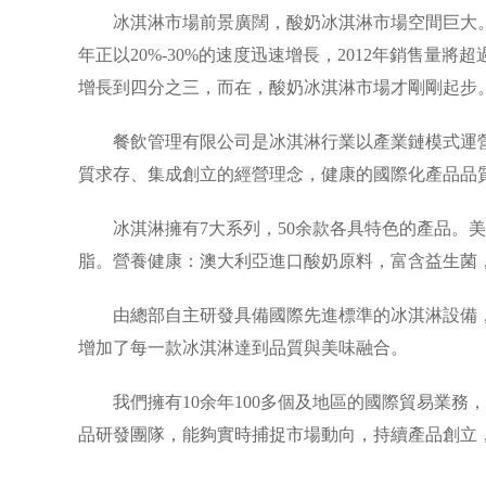
冰淇淋市場前景廣闊，酸奶冰淇淋市場空間巨大。20
年正以20%-30%的速度迅速增長，2012年銷售量
增長到四分之三，而在，酸奶冰淇淋市場才剛剛起步
餐飲管理有限公司是冰淇淋行業以產業鏈模式運營
質求存、集成創立的經營理念，健康的國際化產品品
冰淇淋擁有7大系列，50余款各具特色的產品。美
脂。營養健康：澳大利亞進口酸奶原料，富含益生菌
由總部自主研發具備國際先進標準的冰淇淋設備，冰淇淋原
增加了每一款冰淇淋達到品質與美味融合。
我們擁有10余年100多個及地區的國際貿易業務，
品研發團隊，能夠實時捕捉市場動向，持續產品創立