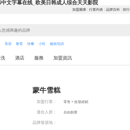
韩中文字幕在线_欧美日韩成人综合天天影院
加盟圖庫
行業列表
品牌百科
排行
飲
美容
教育
快餐
小吃
藝術培訓
干洗
酒店
服務
加盟資訊
蒙牛雪糕
加盟行業：
零售 > 批發經銷
適合人群：
自由創業
品牌發源地：