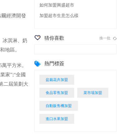
如何加盟興盛超市
格爾經濟開發
加盟超市生意怎么樣
猜你喜歡
換一批
、冰淇淋、奶
個和地區。
熱門標簽
5萬平方米。
家”;“全國
盆栽花卉加盟
4年第二屆策劃大
食品零售加盟
菜市場加盟
自動販售機加盟
進口水果加盟