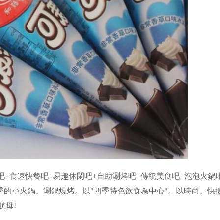
+食速快餐吧+易趣休閑吧+自助涮烤吧+傳統美食吧+泡泡火鍋
季的小火鍋、涮鍋燒烤。以"四季特色飲食為中心"。以時尚、快
航母!