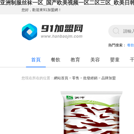
亚洲制服丝袜一区_国产欧美视频一区二区三区_欧美日
您好，歡迎來91加盟網！
熱門搜索：
餐
首頁
餐飲
教育
美容
嬰童
您現在所在的位置：
網站首頁
>
零售
>
批發經銷
>
品牌加盟