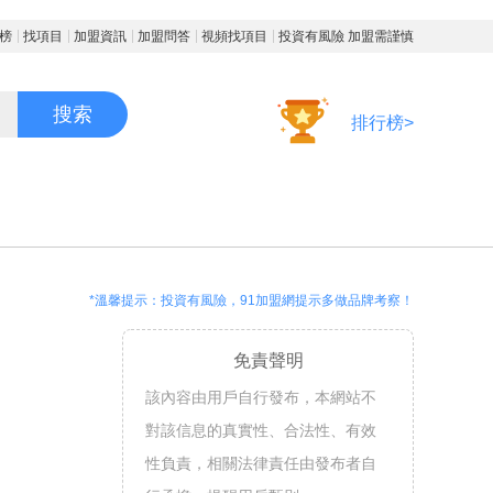
榜
找項目
加盟資訊
加盟問答
視頻找項目
投資有風險 加盟需謹慎
搜索
排行榜>
*溫馨提示：投資有風險，91加盟網提示多做品牌考察！
免責聲明
該內容由用戶自行發布，本網站不
對該信息的真實性、合法性、有效
性負責，相關法律責任由發布者自