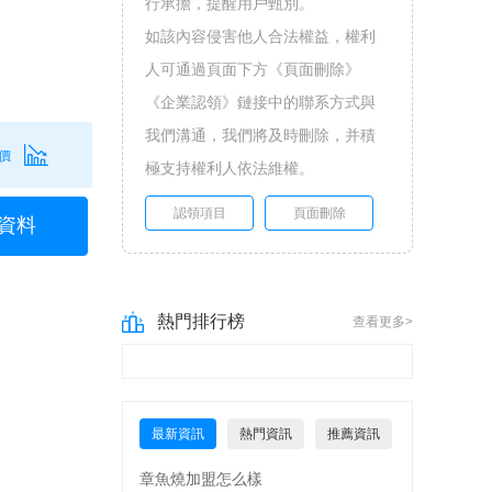
行承擔，提醒用戶甄別。
如該內容侵害他人合法權益，權利
人可通過頁面下方《頁面刪除》
《企業認領》鏈接中的聯系方式與
我們溝通，我們將及時刪除，并積
價
極支持權利人依法維權。
認領項目
頁面刪除
資料
熱門排行榜
查看更多>
最新資訊
熱門資訊
推薦資訊
章魚燒加盟怎么樣