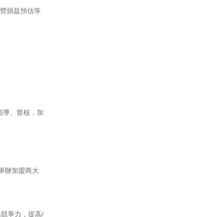
營損益預估等
指導、督核，加
舉辦加盟商大
競爭力，提高/