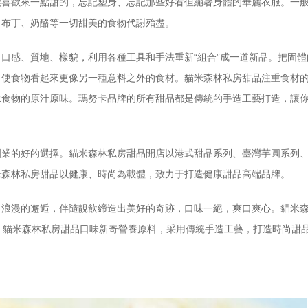
歡來一點甜的，忘記塑身、忘記那些好看但繃著身體的華麗衣服。一般
、布丁、奶酪等一切甜美的食物代謝殆盡。
感、質地、樣貌，利用各種工具和手法重新“組合”成一道新品。把固體
，使食物看起來更像另一種意料之外的食材。貓米森林私房甜品注重食材
求食物的原汁原味。瑪努卡品牌的所有甜品都是傳統的手造工藝打造，讓
的好的選擇。貓米森林私房甜品開店以港式甜品系列、臺灣芋圓系列、
米森林私房甜品以健康、時尚為載體，致力于打造健康甜品高端品牌。
漫的邂逅，伴隨靚飲締造出美好的奇跡，口味一絕，爽口爽心。貓米森
。貓米森林私房甜品口味新奇營養原料，采用傳統手造工藝，打造時尚甜