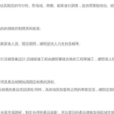
評估其開店的可行性。對地域、商圈、顧客進行調
查，提供營業額預估、經
的的價格控制體系和政策;
招募新進人員。開店期間，總部提供人力支持及輔導
。
行店鋪形象設計;店鋪裝修工程由總部審核合格的
工程隊施工，總部派人
管理及產品相關知識開設相應的課程。
設相應的產品培訓課程;同時，為加強與加盟商之間
的專業交流，總部定期
行全面市場調研，制定合理的產品規劃，并以靈活的
產品價格加強區域市場