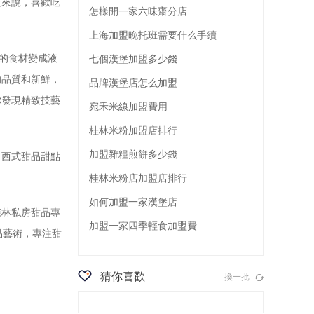
來說，喜歡吃
怎樣開一家六味齋分店
上海加盟晚托班需要什么手續
的食材變成液
七個漢堡加盟多少錢
的品質和新鮮，
品牌漢堡店怎么加盟
你發現精致技藝
宛禾米線加盟費用
桂林米粉加盟店排行
加盟雜糧煎餅多少錢
西式甜品甜點
桂林米粉店加盟店排行
如何加盟一家漢堡店
林私房甜品專
加盟一家四季輕食加盟費
品藝術，專注甜
猜你喜歡
換一批