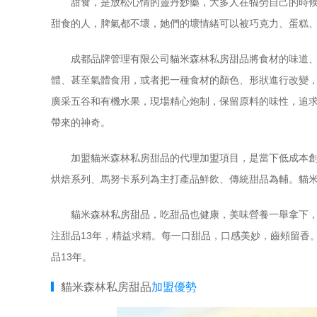
甜食，是放松心情的靈丹妙藥，大多人在犒勞自己的時候喜
甜食的人，脾氣都不壞，她們的壞情緒可以被巧克力、蛋糕
成都品牌管理有限公司貓米森林私房甜品將食材的味道、口
體、甚至氣體食用，或者把一種食材的顏色、形狀進行改變
廣采五谷和有機水果，現場精心炮制，保留原料的味性，追
帶來的神奇。
加盟貓米森林私房甜品的代理加盟項目，是當下低成本創業
烘焙系列、馬努卡系列為主打產品鮮飲、傳統甜品為輔。貓
貓米森林私房甜品，吃甜品也健康，美味營養一舉拿下，浪
注甜品13年，精益求精。每一口甜品，口感美妙，齒頰留香
品13年。
貓米森林私房甜品
加盟優勢