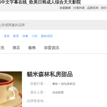
韩中文字幕在线_欧美日韩成人综合天天影院
加盟圖庫
行業列表
品牌百科
排行
飲
美容
教育
快餐
小吃
藝術培訓
干洗
酒店
服務
加盟資訊
貓米森林私房甜品
加盟行業：
餐飲 > 面包蛋糕店
適合人群：
自由創業
品牌發源地：