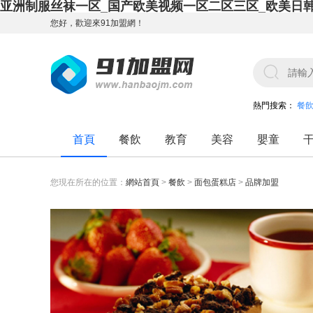
亚洲制服丝袜一区_国产欧美视频一区二区三区_欧美日
您好，歡迎來91加盟網！
熱門搜索：
餐
首頁
餐飲
教育
美容
嬰童
您現在所在的位置：
網站首頁
>
餐飲
>
面包蛋糕店
>
品牌加盟