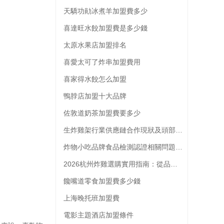
天驕功勛冰煮羊加盟費多少
喜達旺水餃加盟費是多少錢
太原水果店加盟排名
喜愛太可了炸串加盟費用
喜家得水餃怎么加盟
鴨脖店加盟十大品牌
佐敦道奶茶加盟費要多少
生炸雞架行業供應鏈合作現狀及頭部品牌供應商選擇參考
炸物小吃品牌食品檢測認證相關問題解析
2026杭州炸雞選購實用指南：從品類到門店的全維度參考
饞嘴道零食加盟費多少錢
上海晚托班加盟費
電影主題酒店加盟條件