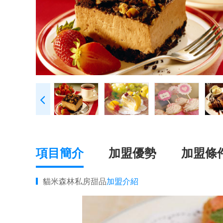
項目簡介
加盟優勢
加盟條
貓米森林私房甜品
加盟介紹