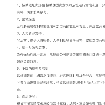
1、協助選址與評估:協助加盟商對所尋店址進行實地考查，
資料，供加盟商參考。
2、區域保護：
公司將嚴格控制加盟區域和加盟商的數量和質量，并建立完備
3、人力資源支持：
開店前，提供人員招募、人事制度等參考資料，協助加盟商
4、統一形象與裝修：
為確保品牌統一形象，店鋪由公司總部專業空間設計師統一進
盟商負責監理。
5、不斷的指導及培訓：
店鋪開業前，總部為加盟商、經營團隊針對經營理念、店鋪
開業后由總部派督導駐店，指導店鋪開業;每個月新品上市開
會。
6、產品研發：
根據市場實際需求及較新流行趨勢，總部的專業研發部門進