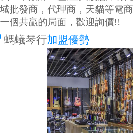
域批發商，代理商，天貓等電商
一個共贏的局面，歡迎詢價!!
螞蟻琴行
加盟優勢