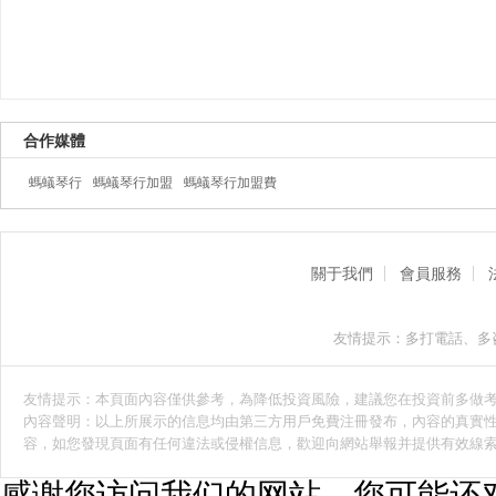
合作媒體
螞蟻琴行
螞蟻琴行加盟
螞蟻琴行加盟費
關于我們
會員服務
友情提示：多打電話、多
友情提示：本頁面內容僅供參考，為降低投資風險，建議您在投資前多做
內容聲明：以上所展示的信息均由第三方用戶免費注冊發布，內容的真實性
容，如您發現頁面有任何違法或侵權信息，歡迎向網站舉報并提供有效線
感谢您访问我们的网站，您可能还