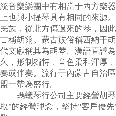
統音樂樂團中有相當于西方樂器
上也與小提琴具有相同的來源。
民族，從北方傳過來的琴，因此
古稱胡爾。蒙古族俗稱西納干胡
代文獻稱其為胡琴。漢語直譯為
久，形制獨特，音色柔和渾厚，
奏或伴奏。流行于內蒙古自治區
盟一帶為盛行。
螞蟻琴行公司主要經營胡琴等
取"的經營理念，堅持"客戶優