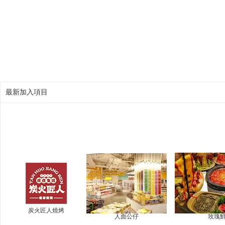
最新加入項目
炭火匠人燒烤
人面公仔
玫瑰