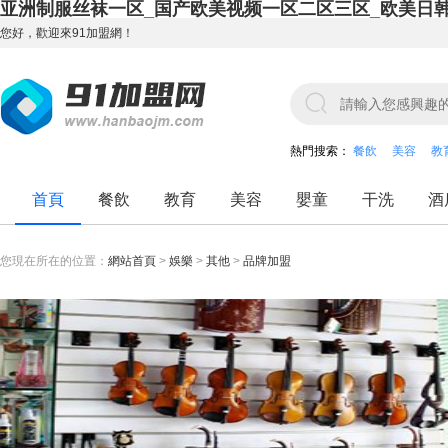
亚洲制服丝袜一区_国产欧美视频一区二区三区_欧美日
您好，歡迎來91加盟網！
熱門搜索：
餐飲
美容
教
首頁
餐飲
教育
美容
嬰童
干洗
酒
您現在所在的位置：
網站首頁
>
娛樂
>
其他
>
品牌加盟