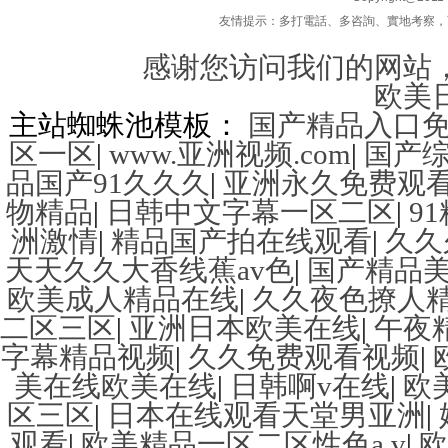
友情提示：多打電話、多咨詢、實地考察
感谢您访问我们的网站
欧美
主站蜘蛛池模板：
国产精品入口
区一区
|
www.亚洲视频.com
|
国产
品国产91久久久
|
亚洲永久免费观
物精品
|
日韩中文字幕一区二区
|
9
洲激情
|
精品国产拍在线观看
|
久久
天天久久大香线蕉av色
|
国产精品
欧美成人精品在线
|
久久夜色撩人
二区三区
|
亚洲日本欧美在线
|
午夜
字幕精品视频
|
久久免费观看视频
|
美在线欧美在线
|
日韩啊v在线
|
欧
区三区
|
日本在线观看天堂男亚洲
|
观看
|
欧美精品一区二区性色a v
|
欧