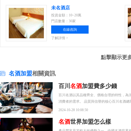
未名酒店
投資金額：10~20萬
門店數量：30家
在線咨詢
了解詳情 >
點擊顯示更
名酒加盟
相關資訊
百川
名酒
加盟費多少錢
百川名酒以其品種齊全、價格合理的特性，為消
消費者的需求。 品質與信譽的核心百川名酒總
2024-10-28 10:08:50
名酒
世界加盟怎么樣
產品豐富是其較大的優勢之一。中國名酒世界折扣店