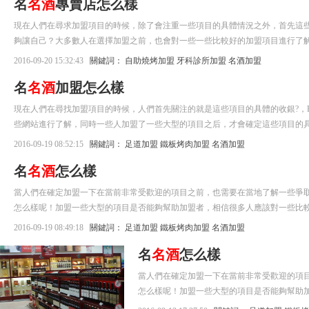
名
名酒
專賣店怎么樣
現在人們在尋求加盟項目的時候，除了會注重一些項目的具體情況之外，首先
夠讓自己？大多數人在選擇加盟之前，也會對一些一些比較好的加盟項目進行了
2016-09-20 15:32:43
關鍵詞：
自助燒烤加盟
牙科診所加盟
名酒加盟
名
名酒
加盟怎么樣
現在人們在尋找加盟項目的時候，人們首先關注的就是這些項目的具體的收銀?
些網站進行了解，同時一些人加盟了一些大型的項目之后，才會確定這些項目
2016-09-19 08:52:15
關鍵詞：
足道加盟
鐵板烤肉加盟
名酒加盟
名
名酒
怎么樣
當人們在確定加盟一下在當前非常受歡迎的項目之前，也需要在當地了解一些爭
怎么樣呢！加盟一些大型的項目是否能夠幫助加盟者，相信很多人應該對一些
2016-09-19 08:49:18
關鍵詞：
足道加盟
鐵板烤肉加盟
名酒加盟
名
名酒
怎么樣
當人們在確定加盟一下在當前非常受歡迎的項
怎么樣呢！加盟一些大型的項目是否能夠
一些相關的網站進行了解，確定這些項目是否適