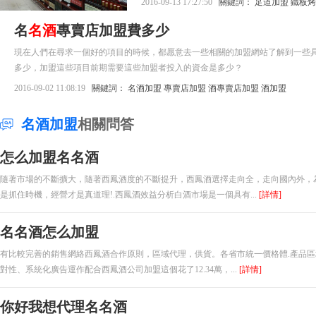
2016-09-13 17:27:50
關鍵詞：
足道加盟
鐵板烤
名
名酒
專賣店加盟費多少
現在人們在尋求一個好的項目的時候，都愿意去一些相關的加盟網站了解到一些具體的
多少，加盟這些項目前期需要這些加盟者投入的資金是多少？
2016-09-02 11:08:19
關鍵詞：
名酒加盟
專賣店加盟
酒專賣店加盟
酒加盟
名酒加盟
相關問答
怎么加盟名名酒
隨著市場的不斷擴大，隨著西鳳酒度的不斷提升，西鳳酒選擇走向全，走向國內外，
是抓住時機，經營才是真道理!.西鳳酒效益分析白酒市場是一個具有...
[詳情]
名名酒怎么加盟
有比較完善的銷售網絡西鳳酒合作原則，區域代理，供貨。各省市統一價格體.產品區域編
對性、系統化廣告運作配合西鳳酒公司加盟這個花了12.34萬，...
[詳情]
你好我想代理名名酒