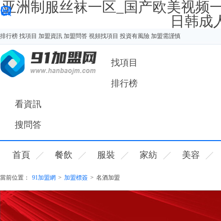
亚洲制服丝袜一区_国产欧美视频
日韩成
排行榜
找項目
加盟資訊
加盟問答
視頻找項目
投資有風險 加盟需謹慎
您好，歡迎來91加盟網！
找項目
排行榜
看資訊
搜問答
首頁
餐飲
服裝
家紡
美容
當前位置：
91加盟網
>
加盟標簽
>
名酒加盟