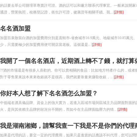
的話要去草公司辦理草專賣許可證。酒的話可以和廠方聯系代理事宜。一般來說
通證，營業執照，稅務登記證，衛生許可證，健康證等相關手續。我...
[詳情]
名名酒加盟
加盟百泉散裝白酒的加盟費用分別是直轄市-省會城市16.9萬元、地級城市10.85萬元
少，只需要極少的加盟費用便可開店當老板。這個還是...
[詳情]
我開了一個名名酒店，近期酒上轉不了錢，就打算做自己的
??酒的市場還是有很多人喜歡的。你可以賣相關的食品：比如地方特產什么的，或者飲料
對于零售業來說本來來收銀就不是很高，我們就要靠量來賺取收銀，...
[詳情]
你好本人想了解下名名酒怎么加盟？
中低端名酒具備品牌、資金上的強大實力，若進入區域市場與區域主力品牌面對面的
火，是與其依賴主品牌的狀況分不開的，而如今在主品牌面臨壓力的情...
[詳情]
我是湖南湘鄉，請幫我查一下我是不是你們的代
如果是代理的話，要交一定的代理費用，如果只是進貨的話應該不叫代理，您可以問