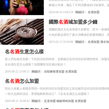
種進口洋酒，滿足了不同消費者的口味需求。從國
2024-04-24 14:03:54
關鍵詞：
名酒加盟
國際
名酒
城加盟多少錢
我國的酒水文化具有悠久的歷史，至今一直
出色的產品受到了廣大消費者的喜愛和關注，
為一個來自我國四川地區的出色就業經營公司
2023-02-13 10:30:00
關鍵詞：
名酒加盟
酒水加
認可，出色的項目發展吸引了很多加盟商，那么
名
名酒
生意怎么樣
當人們在確定加盟一下好的項目的時候，也要確定這些項目的具體的情況，加盟這些項
名名酒生意怎么樣呢？加盟哪些項目會比較好？
2016-09-22 13:09:13
關鍵詞：
自助麻辣燙加盟
名酒加盟
名
名酒
怎么加盟
現在大多數人都愿意尋找一些好的項目在加盟項目之前也會對這些項目的具體的收
一些大品牌的項目，希望能夠幫助自己?，F在名名酒怎么加盟呢？
2016-09-21 10:48:43
關鍵詞：
足道加盟
鐵板烤肉加盟
名酒加盟