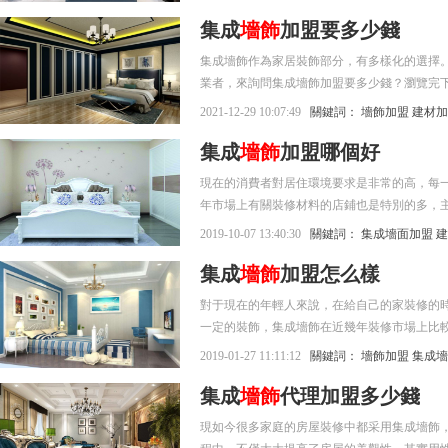
集成
墻飾
加盟要多少錢
集成墻飾作為家居裝飾部分，有多樣化的選擇
業者，來詢問集成墻飾加盟要多少錢？瀏覽完
2021-12-29 10:07:49
關鍵詞：
墻飾加盟
建材加
集成
墻飾
加盟哪個好
現在的消費者對居住環境要求是非常的高，每
年市場上有關裝修材料的店鋪也是特別的多，
有錢之后都會購買一套房子。在這個時候就需
2019-10-07 13:40:30
關鍵詞：
集成墻面加盟
建
特別的用心，很多的創業者也想去加盟一家裝
集成
墻飾
加盟怎么樣
的介紹。
對于現在的年輕人來說，在給自己的家裝修的
一定的裝飾，集成墻飾在近幾年裝修市場上比
裝修來進行搭配，可以給家庭增加一些色彩和
2019-01-27 11:11:12
關鍵詞：
墻飾加盟
集成墻
供不應求的階段，有很多的商人想要加盟集成
集成
墻飾
代理加盟多少錢
集成墻飾為例。
現如今很多家庭的房屋裝修中都采用集成墻飾