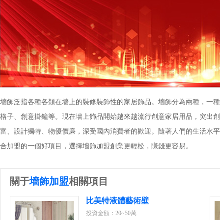
墻飾泛指各種各類在墻上的裝修裝飾性的家居飾品。墻飾分為兩種，一種
格子、創意掛鐘等。現在墻上飾品開始越來越流行創意家居用品，突出創
富、設計獨特、物優價廉，深受國內消費者的歡迎。隨著人們的生活水平
合加盟的一個好項目，選擇墻飾加盟創業更輕松，賺錢更容易。
關于
墻飾加盟
相關項目
比美特液體藝術壁
紙
投資金額：20~50萬