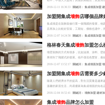
程中，不僅大大提高了房屋的美觀性，其實用
說，集成墻飾是現在加盟的不二之選。
2018-12-11 16:36:33
關鍵詞：
集成墻面加盟
建
加盟開集成
墻飾
店哪個品牌
集成墻是在裝飾裝修行業一個飛躍的發展，他
且再加上比較好安裝，工期短，價格也適中，
選擇知名度較高的大品牌比較有提高/增加。
2018-12-07 14:24:58
關鍵詞：
集成墻面加盟
墻
高。
格林春天集成
墻飾
加盟怎么
墻壁裝飾的方式有很多，比如油漆、涂料、壁
果得到了飛躍式的發展。他不僅花色豐富，會
勢頭，想要加盟集成墻飾。
2018-12-07 13:52:17
關鍵詞：
集成墻面加盟
墻
加盟開集成
墻飾
店需要多少
隨著人們經濟水平的提高，對生活質量是越來
溫馨的家居生活，尚易優家為集成墻面的知名
經是家喻戶曉了，所以如果想加入集成墻面加
2018-12-04 16:52:41
關鍵詞：
墻飾加盟
建材加
集成
墻飾
品牌怎么加盟