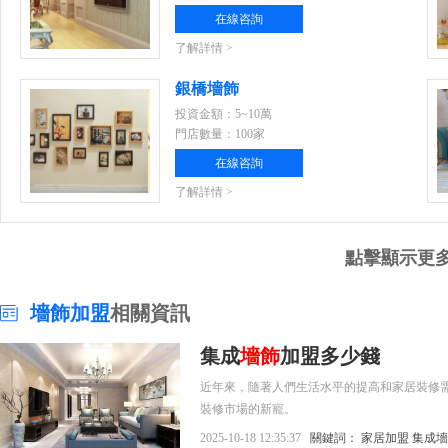
在線咨詢
了解詳情 >
銀橋墻飾
投資金額：5~10萬
門店數量：100家
在線咨詢
了解詳情 >
點擊顯示更
墻飾加盟
相關資訊
集成
墻飾
加盟多少錢
近年來，隨著人們生活水平的提高和家居裝修
裝修市場的新寵。
2025-10-18 12:35:37
關鍵詞：
家居加盟
集成墻