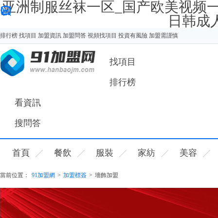
亚洲制服丝袜一区_国产欧美视频
日韩成
排行榜
找項目
加盟資訊
加盟問答
視頻找項目
投資有風險 加盟需謹慎
您好，歡迎來91加盟網！
找項目
排行榜
看資訊
搜問答
首頁
餐飲
服裝
家紡
美容
當前位置：
91加盟網
>
加盟標簽
>
墻飾加盟