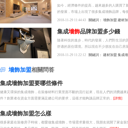
如今，經濟條件的提高，越來越多的人購買了
的發展，市場上出現了很多集成墻飾品牌，每
商機，準備加盟一家集成墻飾。
2018-11-29 11:44:43
關鍵詞：
墻飾加盟
建材加
集成
墻飾
品牌加盟多少錢
隨著科技的進步，時代的發展，人們對生活的
舒適的居住環境。所以現在不少朋友在自己房
進入了千家萬戶，成為人們裝修比較喜愛的裝
2018-11-29 11:22:12
關鍵詞：
建材加盟
集成墻
大，也是不是加盟商看中的發展商機，紛紛想
墻飾加盟
相關問答
集成墻飾加盟要哪些條件
健康又環保的集成墻飾，在裝修材料行業里面不斷的流行起來，現在人們的消費越來
件？創業者在資金方面需要滿足總公司的要求，這樣才能夠讓品牌正常的...
[詳情]
集成墻飾加盟怎么樣
很多家庭在裝修房子時候，都愛做集成墻飾，市場需求量很大，我朋友就開了家金裝