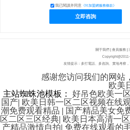
我已閱讀并同意
《91加盟網服務條款》
立即咨詢
關于我們
|
會員服務
|
Copyright@2011
友情提示：多打電話、多咨詢、實地考察，
感谢您访问我们的网站
欧美
主站蜘蛛池模板：
好吊色欧美一
国产
|
欧美日韩一区二区视频在线
潮免费观看精品
|
国产精品美女免
区二区三区经典
|
欧美日本高清一区
产精品激情自拍
|
免费在线观看的