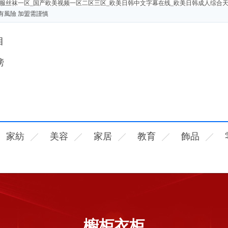
服丝袜一区_国产欧美视频一区二区三区_欧美日韩中文字幕在线_欧美日韩成人综合
有風險 加盟需謹慎
目
榜
家紡
美容
家居
教育
飾品
櫥柜衣柜