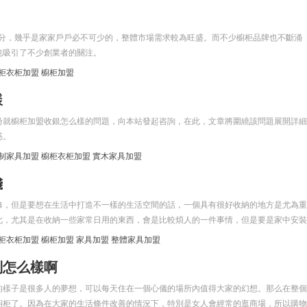
部分，幾乎是家家戶戶必不可少的，整體市場需求較為旺盛。而不少櫥柜品牌也不斷涌
也吸引了不少創業者的關注。
柜衣柜加盟
櫥柜加盟
樣
紛就櫥柜加盟收銀怎么樣的問題，向本站發起咨詢，在此，文章將圍繞該問題展開詳細
惑。
制家具加盟
櫥柜衣柜加盟
實木家具加盟
錢
修，但是要想在生活中打造不一樣的生活空間的話，一個具有很好收納的地方是尤為重
此，尤其是在收納一些家常日用的東西，會是比較煩人的一件事情，但是要是家中安裝
這也是當下很多的家居都會運用的一個收納的方式，所以無論是任何的小區的居住里都
柜衣柜加盟
櫥柜加盟
家具加盟
整體家具加盟
會有經營的人群，那么加盟一個櫥柜代理加盟多少錢？
制怎么樣啊
的樣子是很多人的夢想，可以每天住在一個心儀的場所內值得大家的幻想。那么在整個
櫥柜了。因為在大家的生活條件改善的情況下，特別是女人會經常的逛商場，所以購物