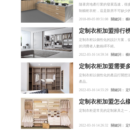
隨著房地產行業的發展迅速，很
制櫥柜衣柜，這是新房不可缺少
居住起來還是非常的舒服。市場
2018-09-05 09:51:08
關鍵詞：
櫥
較大，也是眾多加盟商比較青睞
定制衣柜加盟排行
定制衣柜以個性化的設計方案，
的消費者人數絡繹不絕。
2022-03-16 14:59:34
關鍵詞：
櫥
定制衣柜加盟需要
定制衣柜以個性化的產品打開想
產品。
2022-03-16 14:55:29
關鍵詞：
定
定制衣柜加盟怎么
定制衣柜是常見的定制家具之一
2022-03-16 14:26:32
關鍵詞：
定