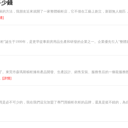
多少錢
保的方法，我朋友近來就開了一家整體櫥柜店，它不僅在工藝上創立，新穎無人能匹
情]
”誕生于1999年，是更早從事廚房用品生產和研發的企業之一。企業優先引入“整體
了。東莞市森瑪斯櫥柜擁有產品開發、生產設計、銷售安裝、服務售后的一條龍服務
.
[詳情]
買是必不可少的，我在我們這兒加盟了專門買櫥柜衣柜的品牌，還真是挺不錯的，為