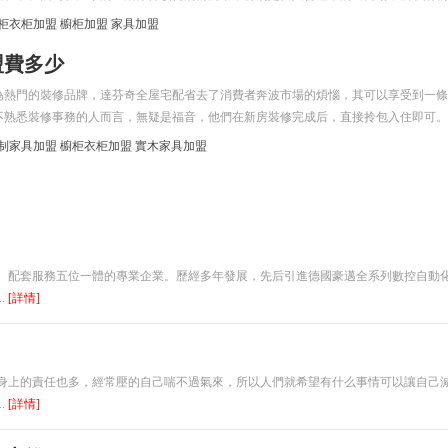
亮但是又可以裝很多東西的櫥柜就顯得更重要了。麗博櫥柜給大家解決了這樣的需求，
柜衣柜加盟
櫥柜加盟
家具加盟
啊？
盟費多少
門的裝修品牌，達芬奇全屋宅配省去了消費者奔波市場的煩惱，其可以享受到一條
不熟悉裝修事務的人而言，無疑是福音，他們在新房裝修完成后，直接拎包入住即可。
們就達芬奇全屋宅配加盟費多少錢的問題，向本站發起咨詢，在此，文章將圍繞該問題
制家具加盟
櫥柜衣柜加盟
實木家具加盟
解惑。 達芬奇全屋宅配加盟費多少錢？ 全屋宅配屬于熱門項目，市場中的品牌
，各品牌設定的代理費標準，存在著較大的出入。經編者了解后得知，現達芬奇全屋宅
之間，該費用在業內處于平均線位置，若同時結合品牌各項優勢來看，項目有著明顯的性
的，看好品牌的朋友不妨斟酌一二。 創業者代理達芬奇全屋宅配項目，除代理費
采購、人員招募的資金，使項目成功籌建。此外，創業者在開展籌建工作時，要留有充
各種突發情況的發生。 創業者開達芬奇全屋宅配，要尋找合適的經營位置，該位置
、配套服務五位一體的專業企業。歷經多年發展，先后引進德國豪邁全系列數控自動
此可增加自身的受關注度，繼而帶動門店銷售工作的開展。 創業者開達芬奇全屋宅
.
[詳情]
局，并物色具有可靠資質的裝修公司承攬工程，以便營建出一家符合品牌形象的門
，在采購各類物資時應有所側重，合理搭配貨物比例，避免出現滯銷庫存的現象，影
全屋宅配，要認真聆聽顧客反饋信息，不斷調整經營方案，提升運營效率與顧客滿意
，應定期展開宣傳工作，為門店營銷創造有利條件。 達芬奇全屋宅配加盟費多少
身上的責任也多，經常壓的自己喘不過氣來，所以人們就希望有什么事情可以讓自己
相關詳情已然浮現在文中，想必讀完本文的朋友，對其也有了進一步的認知。如果各位
.
[詳情]
電話或網絡的形式，隨時向本站發起提問。