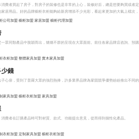
多消費者買起了房子，對房子的裝修也是非常的上心，裝修好后，總是想要夠買或者定
的家居用品。好的品牌櫥柜衣柜能夠給新房增添不少光彩，看起來更加的大氣上檔次，
上櫥柜衣柜的品牌眾多，其中人氣櫥柜衣柜就是消費者比較認可的品牌，市場影響力比
柜公司加盟
櫥柜加盟
家居加盟
櫥柜代理加盟
的品牌，那么人氣櫥柜衣柜招商加盟費多少錢？
榜
從一眾同類產品中脫穎而出，矯矯不群的呈現在大眾面前。前往各家品牌店咨詢、預購
柜衣柜加盟
整體家具加盟
實木家具加盟
多少錢
法子心扉，受到了普羅大眾的強烈熱捧，許多業界品牌為鞏固競爭優勢紛紛推出不同的
制家具加盟
櫥柜衣柜加盟
家具加盟
樣
，消費者在訂購產品時可對材質、款式、功能提出意見，從而得到個性化產品。
制衣柜加盟
定制家具加盟
櫥柜衣柜加盟