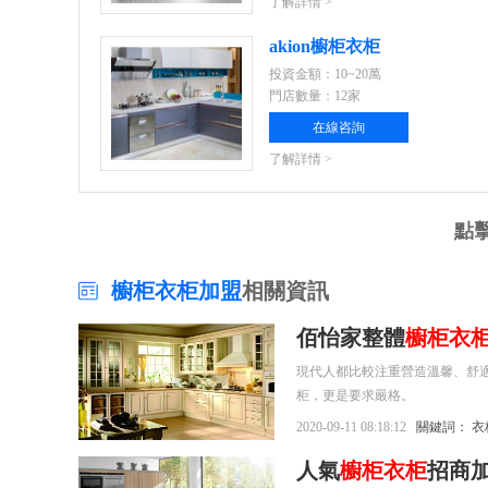
了解詳情 >
akion櫥柜衣柜
投資金額：10~20萬
門店數量：12家
在線咨詢
了解詳情 >
點
櫥柜衣柜加盟
相關資訊
佰怡家整體
櫥柜衣
現代人都比較注重營造溫馨、舒
柜，更是要求嚴格。
2020-09-11 08:18:12
關鍵詞：
衣
人氣
櫥柜衣柜
招商