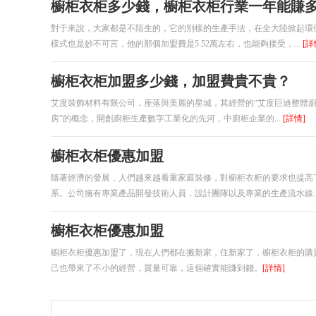
櫥柜衣柜多少錢，櫥柜衣柜行業一年能賺
對于來說，大家都是不陌生的，它的別樣的生產手法，在全大陸掀起環
樣式也是妙不可言，他的那個加盟費是5.52萬左右，也能夠接受，...
[詳
櫥柜衣柜加盟多少錢，加盟費貴不貴？
艾度裝飾材料有限公司，座落與美麗的星城，其經營的“艾度巨迪整體廚柜
房”的概念，開創廚柜生產數字工業化的先河，中廚柜企業的...
[詳情]
櫥柜衣柜優惠加盟
隨著經濟的發展，人們越來越看重家庭裝修，對櫥柜衣柜的要求也提高
系。公司擁有專業產品開發技術人員，設計團隊以及專業的生產流水線..
櫥柜衣柜優惠加盟
櫥柜衣柜優惠加盟了，現在人們都在搬新家，住新家了，櫥柜衣柜的購
己也帶來了不小的經營，質量可靠，這個確實能賺到錢。
[詳情]