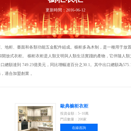
更新時間：2016-06-12
柜、地柜、臺面和各類功能五金配件組成。櫥柜多為木制，是一種用于放
和開放式衣柜。 櫥柜衣柜是人類文明與人類生活實踐的產物，它伴隨人
到 749.23億美元，同比增幅達百分之30.1。其中出口總額為575.1億
，適合加盟創業 。
歐典櫥柜衣柜
投資金額：5~10萬
門店數量：200家
在線咨詢