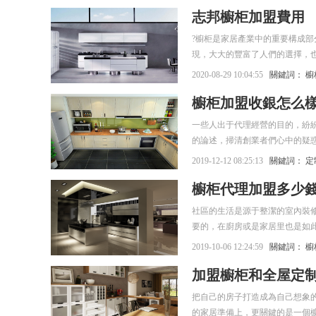
志邦櫥柜加盟費用
?櫥柜是家居產業中的重要構成
現，大大的豐富了人們的選擇，
2020-08-29 10:04:55
關鍵詞：
櫥
櫥柜加盟收銀怎么
一些人出于代理經營的目的，紛
的論述，掃清創業者們心中的疑
2019-12-12 08:25:13
關鍵詞：
定
櫥柜代理加盟多少
社區的生活是源于整潔的室內裝
要的，在廚房或是家居里也是如
一些櫥柜，就會是不一樣的了，
2019-10-06 12:24:59
關鍵詞：
櫥
會是少不了的，有需要的自然就
加盟櫥柜和全屋定
把自己的房子打造成為自己想象
的家居準備上，更關鍵的是一個