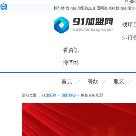
亚洲制
排行榜
找項目
加盟資訊
加盟問答
視頻找項目
投資
您好，歡迎來91加盟網！
找項
排行
看資訊
搜問答
首頁
餐飲
服裝
當前位置：
91加盟網
>
加盟標簽
>
櫥柜衣柜加盟