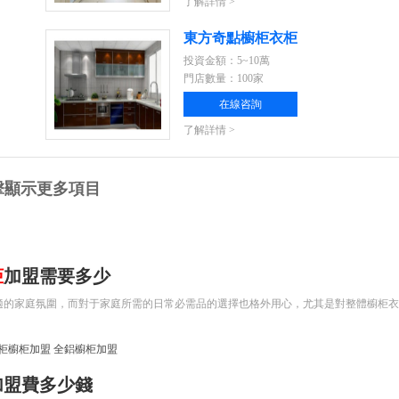
了解詳情 >
東方奇點櫥柜衣柜
投資金額：5~10萬
門店數量：100家
在線咨詢
了解詳情 >
擊顯示更多項目
柜
加盟需要多少
適的家庭氛圍，而對于家庭所需的日常必需品的選擇也格外用心，尤其是對整體櫥柜衣
柜櫥柜加盟
全鋁櫥柜加盟
加盟費多少錢