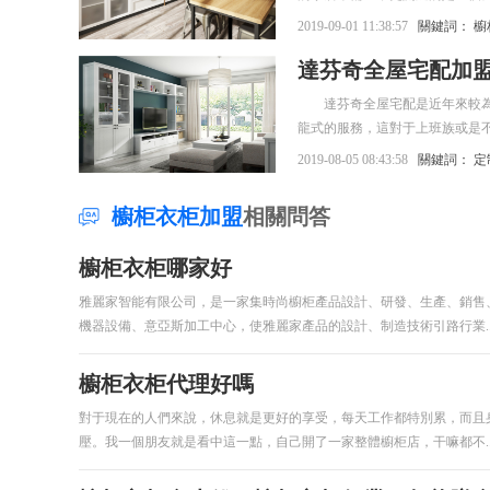
就是生活中的一部分。而有個漂
2019-09-01 11:38:57
關鍵詞：
櫥
那么加盟櫥柜和全屋定制怎么樣
達芬奇全屋宅配加
達芬奇全屋宅配是近年來較為熱
龍式的服務，這對于上班族或是
一些創業者關注到該現象后，他
2019-08-05 08:43:58
關鍵詞：
定
展開論述，為有需要的朋友答疑
林林總總，然而受多方因素影響
櫥柜衣柜加盟
相關問答
配費用標準設定在10-20萬元
價比優勢，是值得創業者們運作
櫥柜衣柜哪家好
外，還要準備好門店營建、設備
足的流動資金在手中，用于應對
雅麗家智能有限公司，是一家集時尚櫥柜產品設計、研發、生產、銷售
應位于小區附近或裝飾城內，如
機器設備、意亞斯加工中心，使雅麗家產品的設計、制造技術引路行業..
配，要按照公司要求進行門店布
店。 創業者開達芬奇全屋宅配
櫥柜衣柜代理好嗎
響資金流轉。 創業者開達芬奇
度。 創業者開達芬奇全屋宅配
對于現在的人們來說，休息就是更好的享受，每天工作都特別累，而且
錢的問題，經文章一番解析后，
壓。我一個朋友就是看中這一點，自己開了一家整體櫥柜店，干嘛都不..
讀者還有什么不清楚的地方，可