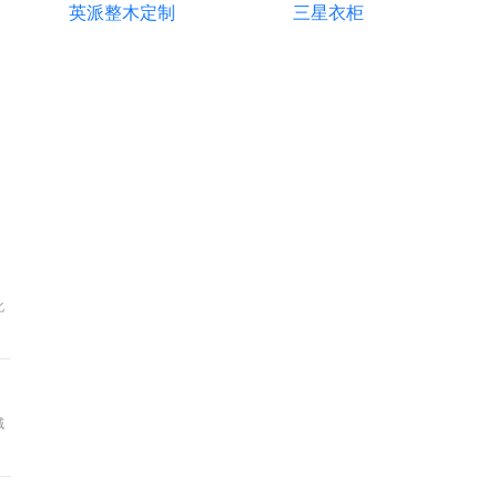
創業項目，大口章魚燒無疑是一個值得認真考
英派整木定制
三星衣柜
慮的品牌。
化
減