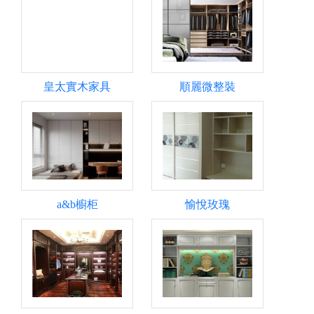
檸檬茶等）。多元化的產品線既能提高客單
價，也能滿足不同時段、不同人群的消費需
求，對抗單一產品的季節性波動。全程扶持，
為你的創業之路保駕護航大口章魚燒為合作伙
伴提供了全面的扶持體系：1、選址裝修幫
扶：專業團隊協助評估店鋪位置，并提供統一
皇太實木家具
順麗微整裝
的裝修設計指導。2、一對一培訓：從產品制
作到門店運營，總部教練一對一教學，確保你
快速上手。3、供應鏈支持：核心原材料由總
部統一供應，保持產品口味穩定、食品安全，
也簡化了你的采購流程。4、持續運營支持：
開業后，總部團隊仍會提供營銷活動策劃、新
品推廣等后續支持，與你共同應對市場變化。
a&b櫥柜
愉悅玫瑰
章魚燒加盟怎么樣？通過大口章魚燒的案例我
們可以看到，一個好的加盟項目，能夠將復雜
的餐飲經營簡化為可復制、易操作的標準模
塊。它通過較低的投入、極簡的運營模式、強
大的產品力和深度的全程扶持，為創業者掃清
了諸多障礙。如果你正在尋找一個好的輕餐飲