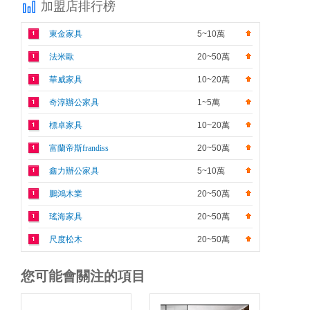
加盟店排行榜
單。無需烹飪經驗，經過總部系統培訓后，2
人即可輕松經營。這極大降低了人工成本和運
東金家具
5~10萬
營難度，讓創業者能將更多精力聚焦于服務和
法米歐
20~50萬
營銷。小空間，大營收：低至8-15㎡的靈活店
型高昂的租金是壓垮許多實體店的一根稻草。
華威家具
10~20萬
大口章魚燒因此推出了多店型合作方案，其中
奇淳辦公家具
1~5萬
標準創業店僅需8-15平方米。一個外賣窗口、
標卓家具
10~20萬
一個商場檔口或社區街邊小店就能開業，門檻
大幅降低。品牌還提供旗艦形象店、升級產品
富蘭帝斯frandiss
20~50萬
店等多種選擇，滿足不同地段和預算的需求。
鑫力辦公家具
5~10萬
產品矩陣豐富，打造持續吸引力單一口味難以
鵬鴻木業
20~50萬
留住顧客。大口章魚燒構建了強大的產品矩
陣，確保門店擁有持續的競爭力。其章魚燒系
瑤海家具
20~50萬
列不僅包含經典原味，更有芥末、肉松、藤椒
尺度松木
20~50萬
蛤蜊等創意口味，其中鎮店招牌年銷量高達60
萬只。此外，品牌還拓展了雞蛋漢堡系列（鮮
您可能會關注的項目
肉、烤肉、小龍蝦口味）及特色小吃（魷魚
串、章魚粒串等）和特色飲品（香柚汁、爆汁