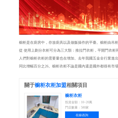
櫥柜是在廚房中，存放廚具以及做飯操作的平臺。櫥柜由吊
從 使用上劃分衣柜可分為三大類：推拉門衣柜，平開門衣柜
人們對櫥柜衣柜的需要量也在增加。去年我國五金全行業進出口總額達
同比增幅百分之26。櫥柜衣柜不論是國內還是國外都很有市場
關于
櫥柜衣柜加盟
相關項目
櫥柜衣柜
投資金額：10~20萬
門店數量：580家
在線咨詢