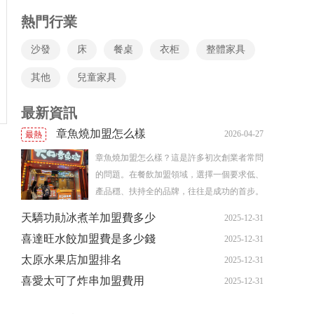
熱門行業
沙發
床
餐桌
衣柜
整體家具
其他
兒童家具
最新資訊
章魚燒加盟怎么樣
2026-04-27
最熱
章魚燒加盟怎么樣？這是許多初次創業者常問
的問題。在餐飲加盟領域，選擇一個要求低、
產品穩、扶持全的品牌，往往是成功的首步。
今天，我們就以近期備受關注的大口章魚燒為
天驕功勛冰煮羊加盟費多少
2025-12-31
例，深入剖析一個好的章魚燒加盟品牌究竟能
喜達旺水餃加盟費是多少錢
2025-12-31
為你帶來什么。無需大廚，2人即可啟動的輕
太原水果店加盟排名
創業模式與傳統餐飲店動輒需要專業廚師、復
2025-12-31
雜后廚不同，大口章魚燒的核心優勢之一就
喜愛太可了炸串加盟費用
2025-12-31
是“去技術化”。品牌通過標準化的操作流程和
醬料包，讓制作章魚燒變得像使用家電一樣簡