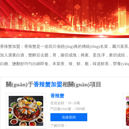
香辣蟹加盟：香辣蟹是一道四川省經(jīng)典的傳統(tǒng)名菜，
加入適量白酒，蟹醉后去腮，胃，腸切成塊；將蔥、姜洗凈，蔥切成段，
白糖、鹽翻炒均勻出鍋即食。本菜香、辣、鮮、脆，味道鮮美，營養(yǎng
關(guān)于
香辣蟹加盟
相關(guān)項目
香辣蟹
投資金額：10~20萬
門店數(shù)量：1000家
在線咨詢
了解詳情 >