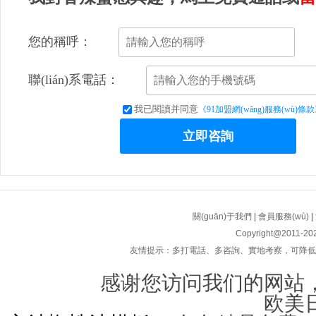
您的稱呼：
聯(lián)系電話：
我已閱讀并同意
《91加盟網(wǎng)服務(wù)條
立即咨詢
關(guān)于我們
|
會員服務(wù)
|
Copyright@2011-20
友情提示：多打電話、多咨詢、實地考察，可降低連鎖加
感谢您访问我们的网站
欧美