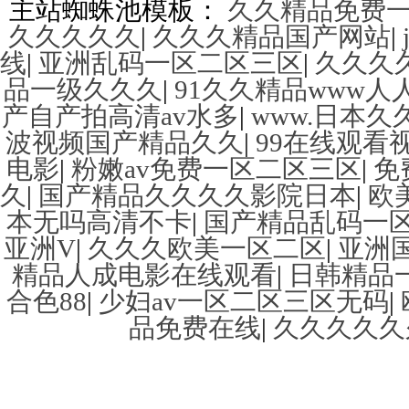
主站蜘蛛池模板：
久久精品免费
久久久久久
|
久久久精品国产网站
|
线
|
亚洲乱码一区二区三区
|
久久久
品一级久久久
|
91久久精品www人
产自产拍高清av水多
|
www.日本久久
波视频国产精品久久
|
99在线观看
电影
|
粉嫩av免费一区二区三区
|
免
久
|
国产精品久久久久影院日本
|
欧
本无吗高清不卡
|
国产精品乱码一
亚洲V
|
久久久欧美一区二区
|
亚洲
精品人成电影在线观看
|
日韩精品
合色88
|
少妇av一区二区三区无码
|
品免费在线
|
久久久久久