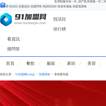
亚洲制服丝袜一区_国产欧美视频一区二
排行榜
找項目
加盟資訊
加盟問答
視頻找項目
投資有風險 加盟需謹慎
您好，歡迎來91加盟網(wǎng)！
找項目
排行榜
看資訊
搜問答
首頁
餐飲
服裝
家紡
美容
當前位置：
91加盟網(wǎng)
>
加盟標簽
>
香辣蟹加盟