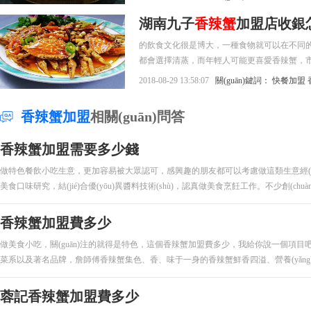
湖南九子
香辣蟹
加盟店收銀
的飲食文化很是博大，一種食物就可以在不同的
都會選擇清蒸，而年輕人可能更喜愛香辣蟹，市場的旺
加入其中。那么，湖南九子香辣蟹加盟店收銀
2018-08-29 13:58:07
關(guān)鍵詞：
快餐加盟
香辣蟹加盟
相關(guān)問答
香辣蟹加盟需要多少錢
做特色餐飲小吃生意，更加容易被大眾認可，感興趣的朋友都可以考慮做這類生意經(j
美食口味研究，結(jié)合優(yōu)異醬料技術(shù)，認真做美食烹飪工作。不少創(chuàng)
香辣蟹加盟費多少
做美食小吃，關(guān)注的就得是特色，這個香辣蟹加盟費多少，我給你說一個項目
菜系以及著名品牌，詹師傅香辣蟹集色、香、味于一身的香辣蟹鮮香四溢、營養(yǎng).
蓉記香辣蟹加盟費多少