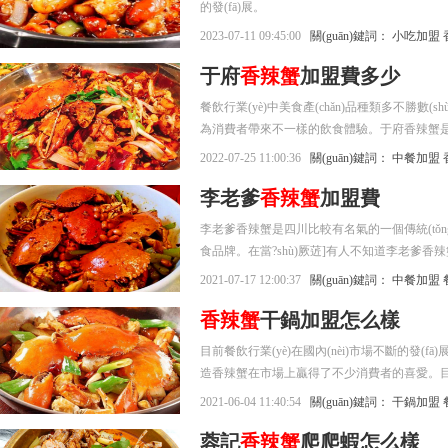
的發(fā)展。
2023-07-11 09:45:00
關(guān)鍵詞：
小吃加盟
于府
香辣蟹
加盟費多少
餐飲行業(yè)中美食產(chǎn)品種類多不勝數(s
為消費者帶來不一樣的飲食體驗。于府香辣蟹是行
(shù)，打造出餐飲行業(yè)中別具一番風味的美
2022-07-25 11:00:36
關(guān)鍵詞：
中餐加盟
富、美味可口的產(chǎn)品吸引到越來越多的顧
李老爹
香辣蟹
加盟費
的創(chuàng)業(yè)好項目。下面和小編
李老爹香辣蟹是四川比較有名氣的一個傳統(tǒ
食品牌。在當?shù)厥菦]有人不知道李老爹
也吸引了很多加盟人員的關(guān)注，那么
2021-07-17 12:00:37
關(guān)鍵詞：
中餐加盟
香辣蟹
干鍋加盟怎么樣
目前餐飲行業(yè)在國內(nèi)市場不斷的
造香辣蟹在市場上贏得了不少消費者的喜愛。
到。許多的加盟商總是好奇香辣蟹干鍋加盟怎么
2021-06-04 11:40:54
關(guān)鍵詞：
干鍋加盟
資料來和大家分享分享吧。
蓉記
香辣蟹
爬爬蝦怎么樣