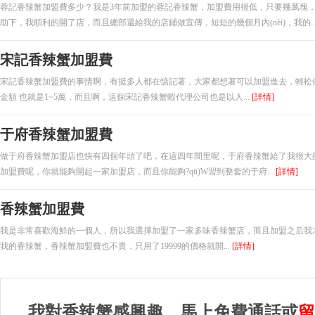
蓉記香辣蟹加盟費多少？我是3年前加盟的蓉記香辣蟹，加盟費用很低，只要幾萬塊，但是就
助下，我順利的開了店，而且總部還給我的店鋪做宣傳，短短的幾個月內(nèi)，我的..
宋記香辣蟹加盟費
宋記香辣蟹加盟費的事情啊，有挺多人都在惦記著，大家都想著可以加盟進去，輕松
金額 也就是1~5萬，而且啊，這個宋記香辣蟹蝦代理公司也是以人...
[詳情]
于府香辣蟹加盟費
做于府香辣蟹加盟店也快有四個年頭了吧，在這四年間里呢，于府香辣蟹給了我很大
加盟費呢，你就能夠開起一家加盟店，而且你能夠?qū)W習到整套的于府...
[詳情]
香辣蟹加盟費
我是非常喜歡海鮮的一個人，所以我選擇加盟了一家多味香辣蟹店，而且加盟之后我才
我的香辣蟹，香辣蟹加盟費也不貴，只用了19999的價格就開...
[詳情]
我對香辣蟹感興趣，馬上免費通話或
留