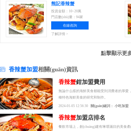
熊記香辣蟹
投資金額：10~20萬
門店數(shù)量：94家
在線咨詢
了解詳情 >
點擊顯示更
香辣蟹加盟
相關(guān)資訊
香辣蟹
鉗加盟費用
無論什么樣的海鮮美食都能受到消費者的厚愛，
種特色海鮮美食的研究和制作。
2024-01-05 12:56:30
關(guān)鍵詞：
小吃加盟
香辣蟹
加盟店排名
餐飲市場上，創(chuàng)建有琳瑯滿目的美食產