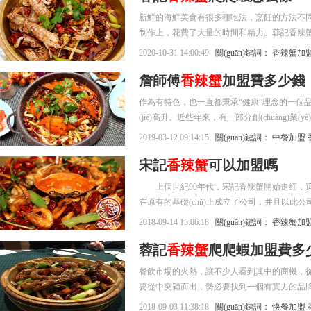
新鮮的海鮮美食有很多種吃法，烹飪的方法不同
制作上，花費了大量的時間和精力。蓉記香辣蟹爬
蟹爬爬蝦怎么樣？感興趣的朋友可能更加關(guā
2020-10-31 14:00:49
關(guān)鍵詞：
香辣蟹加
詹師傅
香辣蟹
加盟費多少錢
作為有特色，也一直都秉承“健康”理念的一個品牌，詹
(jié)高升。近些年來，有一部分創(chuàng)
么，詹師傅香辣蟹加盟費多少錢?
2019-03-12 09:14:15
關(guān)鍵詞：
中餐加盟
宋記
香辣蟹
可以加盟嗎
上個世紀90年代，宋記香辣蟹開始走紅，這是一
在原有的基礎(chǔ)上成立了公司，并且以
2018-09-14 15:06:18
關(guān)鍵詞：
香辣蟹加
蓉記
香辣蟹
爬爬蝦加盟費多
餐飲市場的火熱，讓不少人看到其中的商機，從
要從中突穎而出，勢必要找到一個有實力的品牌來
(yè)者都想要成為其加盟商，但在加盟之前
2018-09-03 11:38:18
關(guān)鍵詞：
快餐加盟