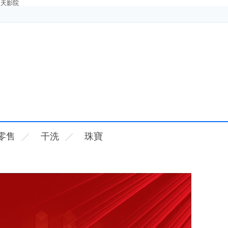
天天影院
零售
干洗
珠寶