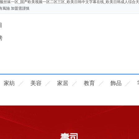
服丝袜一区_国产欧美视频一区二区三区_欧美日韩中文字幕在线_欧美日韩成人综合
有風險 加盟需謹慎
目
榜
家紡
美容
家居
教育
飾品
壽司