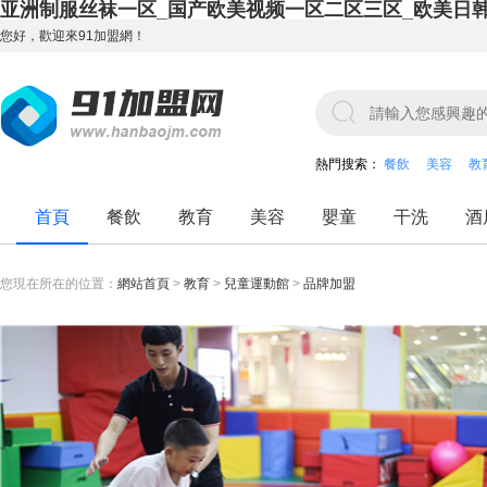
亚洲制服丝袜一区_国产欧美视频一区二区三区_欧美日
您好，歡迎來91加盟網！
熱門搜索：
餐飲
美容
教
首頁
餐飲
教育
美容
嬰童
干洗
酒
您現在所在的位置：
網站首頁
>
教育
>
兒童運動館
>
品牌加盟