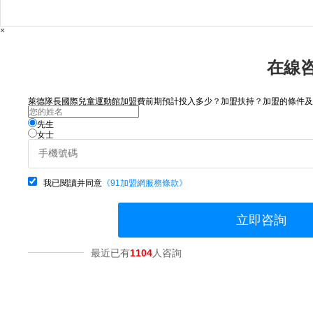
×
在線
萊德隊長國際兒童運動館加盟費前期預計投入多少？加盟扶持？加盟的條件及流
先生
女士
我已閱讀并同意
《91加盟網服務條款》
立即咨詢
最近已有
1104
人咨詢