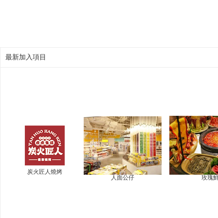
最新加入項目
炭火匠人燒烤
人面公仔
玫瑰