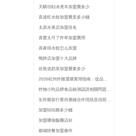
天驕功勛冰煮羊加盟費多少
喜達旺水餃加盟費是多少錢
太原水果店加盟排名
喜愛太可了炸串加盟費用
喜家得水餃怎么加盟
鴨脖店加盟十大品牌
佐敦道奶茶加盟費要多少
2026杭州炸雞選購實用指南：從品類到門店的全維度參考
炸物小吃品牌食品檢測認證相關問題解析
生炸雞架行業供應鏈合作現狀及頭部品牌供應商選擇參考
加盟咕咕雞多少錢
加盟哪個飯團店好
都城快餐加盟條件