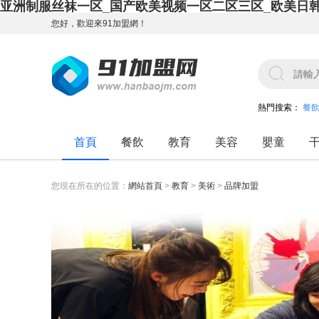
亚洲制服丝袜一区_国产欧美视频一区二区三区_欧美日
您好，歡迎來91加盟網！
熱門搜索：
餐
首頁
餐飲
教育
美容
嬰童
您現在所在的位置：
網站首頁
>
教育
>
美術
>
品牌加盟