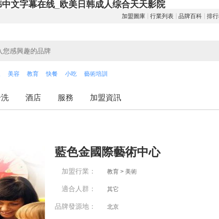
韩中文字幕在线_欧美日韩成人综合天天影院
加盟圖庫
行業列表
品牌百科
排行
飲
美容
教育
快餐
小吃
藝術培訓
干洗
酒店
服務
加盟資訊
藍色金國際藝術中心
加盟行業：
教育 > 美術
適合人群：
其它
品牌發源地：
北京