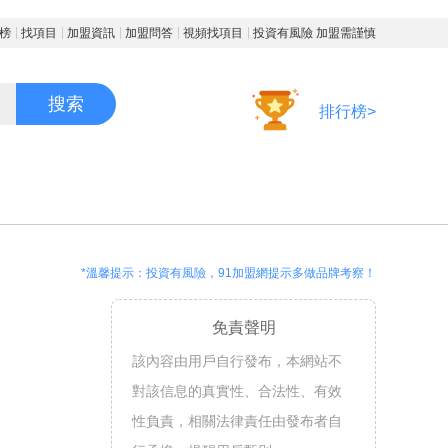
榜
找項目
加盟資訊
加盟問答
視頻找項目
投資有風險 加盟需謹慎
搜索
排行榜>
*溫馨提示：投資有風險，91加盟網提示多做品牌考察！
免責聲明
該內容由用戶自行發布，本網站不
對該信息的真實性、合法性、有效
性負責，相關法律責任由發布者自