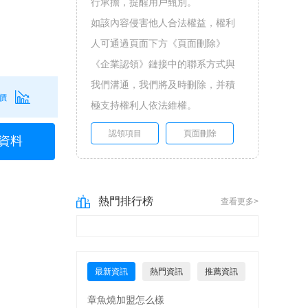
行承擔，提醒用戶甄別。
如該內容侵害他人合法權益，權利
人可通過頁面下方《頁面刪除》
《企業認領》鏈接中的聯系方式與
我們溝通，我們將及時刪除，并積
價
極支持權利人依法維權。
認領項目
頁面刪除
資料
熱門排行榜
查看更多>
最新資訊
熱門資訊
推薦資訊
章魚燒加盟怎么樣