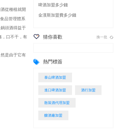
啤酒加盟多少錢
酒從種植就開
金漢斯加盟費多少錢
食品管理體系
二鍋頭酒得益于
猜你喜歡
痛，口不干，有
換一批
然是由于它有
熱門標簽
泰山啤酒加盟
進口啤酒加盟
酒行加盟
散裝酒代理加盟
釀酒廠加盟