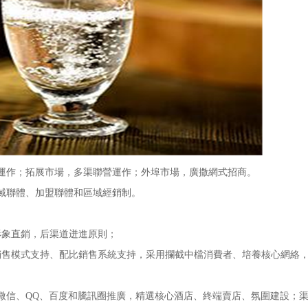
作；拓展市場，多渠聯營運作；外埠市場，廣撒網式招商。
域聯體、加盟聯體和區域經銷制。
象直銷，后渠道迸進原則；
模式支持、配比銷售系統支持，采用攔截中檔消費者、培養核心網絡，
信、QQ、百度和騰訊圈推廣，精選核心酒店、終端賣店、氛圍建設；渠