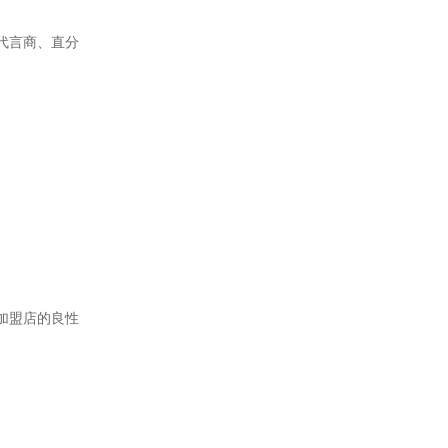
代言商、直分
加盟店的良性