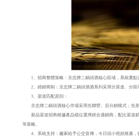
1、招商整體策略：京忠牌二鍋頭酒核心區域，系統重點運
2、經銷商制：京忠牌二鍋頭酒酒系列采用分渠道、分區
3、渠道匹配原則：
京忠牌二鍋頭酒核心市場采用先聯營、后分銷模式；先形
新品渠道招商根據產品檔位選擇經合適銷商，配比渠道銷售
等策略。
4、系統支持：廠家給予公交宣傳，今日頭小視頻推廣，微