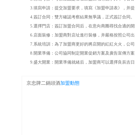
3.填寫申請：提交加盟要求，填寫《加盟申請表》，并提
4.簽訂合同：雙方確認考察結果無爭議，正式簽訂合同。
5.選擇門店：簽訂加盟合同后，在意向商圈尋找合適的開
6.店面裝修：加盟商對店址進行裝修，并嚴格按照公司出
7.系統培訓：為了加盟商更好的將店開的紅紅火火，公司
8.開業準備：公司協同制定開業促銷方案及廣告宣傳方案
9.盛大開業：開業準備就緒后，加盟商可以選擇良辰吉日
京忠牌二鍋頭酒
加盟動態