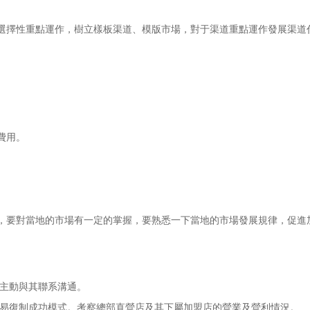
擇性重點運作，樹立樣板渠道、模版市場，對于渠道重點運作發展渠道
費用。
要對當地的市場有一定的掌握，要熟悉一下當地的市場發展規律，促進
主動與其聯系溝通。
易復制成功模式。考察總部直營店及其下屬加盟店的營業及營利情況。