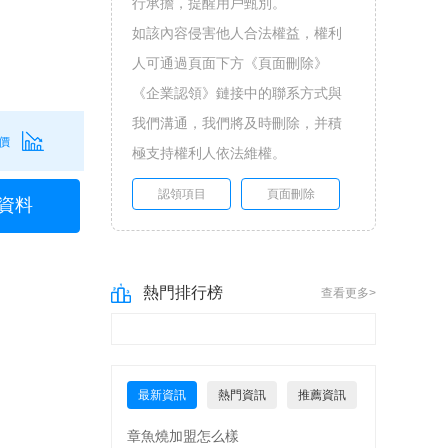
行承擔，提醒用戶甄別。
如該內容侵害他人合法權益，權利
人可通過頁面下方《頁面刪除》
《企業認領》鏈接中的聯系方式與
我們溝通，我們將及時刪除，并積
價
極支持權利人依法維權。
認領項目
頁面刪除
資料
熱門排行榜
查看更多>
最新資訊
熱門資訊
推薦資訊
章魚燒加盟怎么樣