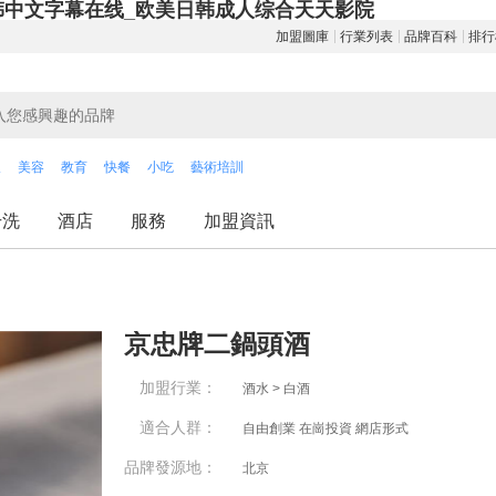
韩中文字幕在线_欧美日韩成人综合天天影院
加盟圖庫
行業列表
品牌百科
排行
飲
美容
教育
快餐
小吃
藝術培訓
干洗
酒店
服務
加盟資訊
京忠牌二鍋頭酒
加盟行業：
酒水 > 白酒
適合人群：
自由創業 在崗投資 網店形式
品牌發源地：
北京