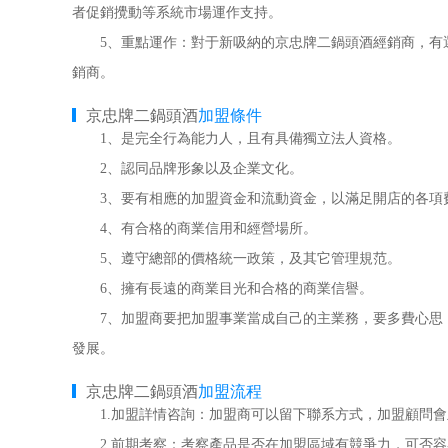
者促銷攪動等系統市場運作支持。
5、重點運作：對于新吸納的京忠牌二鍋頭酒經銷商，有選
銷商。
京忠牌二鍋頭酒
加盟條件
1、是完全行為能力人，且有具備獨立法人資格。
2、認同品牌形象以及企業文化。
3、要有相應的加盟資金和流動資金，以滿足開店的各項
4、有合格的商業信用和經營場所。
5、遵守總部的價格統一政策，及其它管理規范。
6、擁有長遠的商業目光和合格的商業信譽。
7、加盟商要把加盟事業當成自己的主業務，要多費心思，
發展。
京忠牌二鍋頭酒
加盟流程
1.加盟詳情咨詢：加盟商可以留下聯系方式，加盟顧問會
2.前期考察：考察產品是否在加盟區域有競爭力，可否容