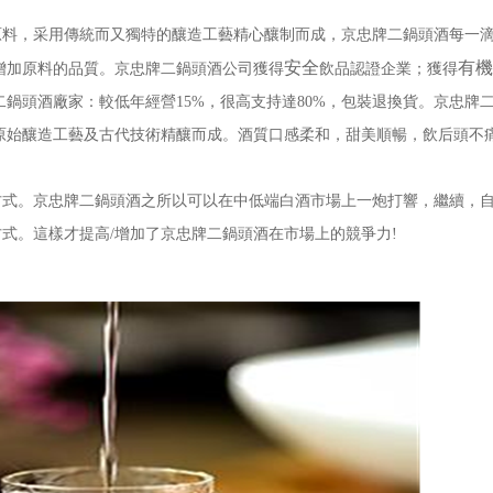
，采用傳統而又獨特的釀造工藝精心釀制而成，京忠牌二鍋頭酒每一滴
安全
有機
增加原料的品質。京忠牌二鍋頭酒公司獲得
飲品認證企業；獲得
鍋頭酒廠家：較低年經營15%，很高支持達80%，包裝退換貨。京忠牌
原始釀造工藝及古代技術精釀而成。酒質口感柔和，甜美順暢，飲后頭不
。京忠牌二鍋頭酒之所以可以在中低端白酒市場上一炮打響，繼續，自
式。這樣才提高/增加了京忠牌二鍋頭酒在市場上的競爭力!