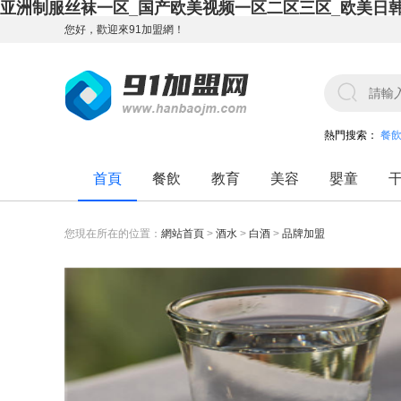
亚洲制服丝袜一区_国产欧美视频一区二区三区_欧美日
您好，歡迎來91加盟網！
熱門搜索：
餐
首頁
餐飲
教育
美容
嬰童
您現在所在的位置：
網站首頁
>
酒水
>
白酒
>
品牌加盟