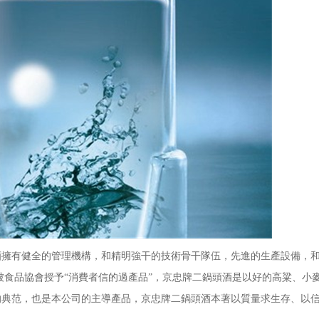
有健全的管理機構，和精明強干的技術骨干隊伍，先進的生產設備，和
被食品協會授予“消費者信的過產品”，京忠牌二鍋頭酒是以好的高粱、小
的典范，也是本公司的主導產品，京忠牌二鍋頭酒本著以質量求生存、以