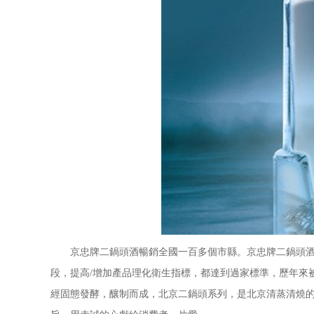
京忠牌二鍋頭酒暢銷全國一百多個市縣。京忠牌二鍋頭酒擁
段，提高/增加產品理化衛生指標，都達到過家標準，歷年來
經固態發酵，釀制而成，北京二鍋頭系列，是北京清蒸清燒