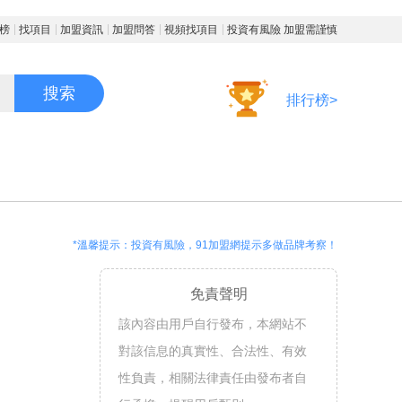
榜
找項目
加盟資訊
加盟問答
視頻找項目
投資有風險 加盟需謹慎
搜索
排行榜>
*溫馨提示：投資有風險，91加盟網提示多做品牌考察！
免責聲明
該內容由用戶自行發布，本網站不
對該信息的真實性、合法性、有效
性負責，相關法律責任由發布者自