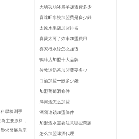
天驕功勛冰煮羊加盟費多少
喜達旺水餃加盟費是多少錢
太原水果店加盟排名
喜愛太可了炸串加盟費用
喜家得水餃怎么加盟
鴨脖店加盟十大品牌
佐敦道奶茶加盟費要多少
白酒加盟一般多少錢
加盟葡萄酒條件
洋河酒怎么加盟
科學檢測手
酒類連鎖加盟條件
麥為主要原料，
加盟酒水需要注意哪些問題
信譽求發展為宗
怎么加盟啤酒代理