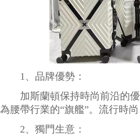
1、品牌優勢：
加斯蘭頓保持時尚前沿的優勢
為腰帶行業的“旗艦”。流行時
2、獨門生意：