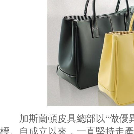
加斯蘭頓皮具總部以“做優異
標。自成立以來，一直堅持走產