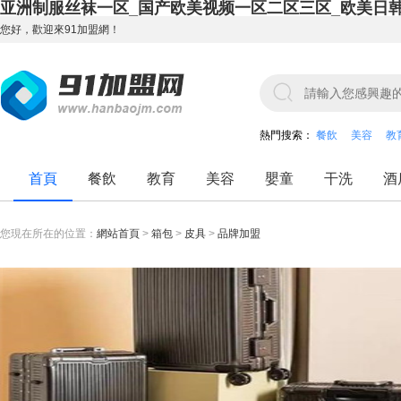
亚洲制服丝袜一区_国产欧美视频一区二区三区_欧美日
您好，歡迎來91加盟網！
熱門搜索：
餐飲
美容
教
首頁
餐飲
教育
美容
嬰童
干洗
酒
您現在所在的位置：
網站首頁
>
箱包
>
皮具
>
品牌加盟