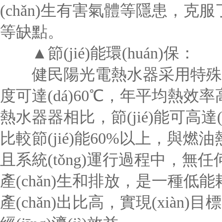
(chǎn)生有害氣體等隱患，
等缺點。
▲節(jié)能環(huán)保：
健民陽光電熱水器采用特殊環(hu
度可達(dá)60℃，年平均熱效率
熱水器器相比，節(jié)能可高達
比較節(jié)能60%以上，與燃油
且系統(tǒng)運行過程中，
產(chǎn)生和排放，是一種低能耗的
產(chǎn)出比高，實現(xiàn)