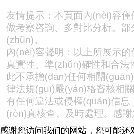
友情提示：本頁面內(nèi)容
做考察咨詢、多對比分析。部
(zhǔn)。
內(nèi)容聲明：以上所展示的
真實性、準(zhǔn)確性和合法性均
此不承擔(dān)任何相關(guān
律法規(guī)嚴(yán)格審核相關(g
有任何違法或侵權(quán)信
(rèn)真核查、及時處理。感
感谢您访问我们的网站，您可能还