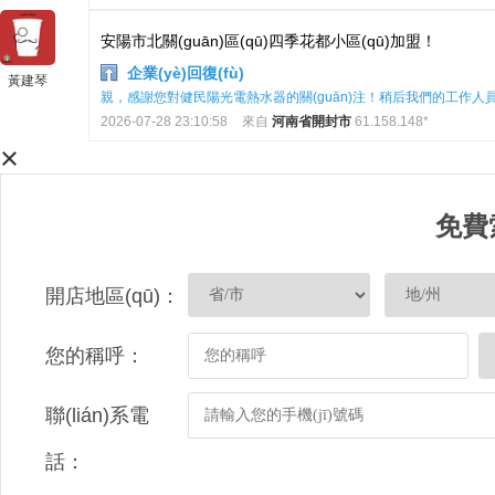
安陽市北關(guān)區(qū)四季花都小區(qū)加盟！
企業(yè)回復(fù)
黃建琴
親，感謝您對健民陽光電熱水器的關(guān)注！稍后我們的工作人員會
2026-07-28 23:10:58
來自
河南省開封市
61.158.148*
×
免費
開店地區(qū)：
您的稱呼：
聯(lián)系電
話：