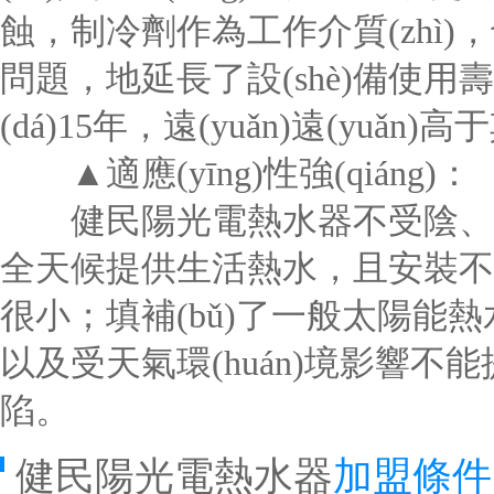
蝕，制冷劑作為工作介質(zhì
問題，地延長了設(shè)備使用壽
(dá)15年，遠(yuǎn)遠(yuǎ
▲適應(yīng)性強(qiáng)：
健民陽光電熱水器不受陰、雨
全天候提供生活熱水，且安裝不
很小；填補(bǔ)了一般太陽能熱
以及受天氣環(huán)境影響不能
陷。
健民陽光電熱水器
加盟條件