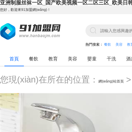
亚洲制服丝袜一区_国产欧美视频一区二区三区_欧美日
您好，歡迎來91加盟網(wǎng)！
熱門搜索：
餐飲
美容
教
首頁
餐飲
教育
美容
嬰童
干洗
酒
您現(xiàn)在所在的位置：
網(wǎng)站首頁