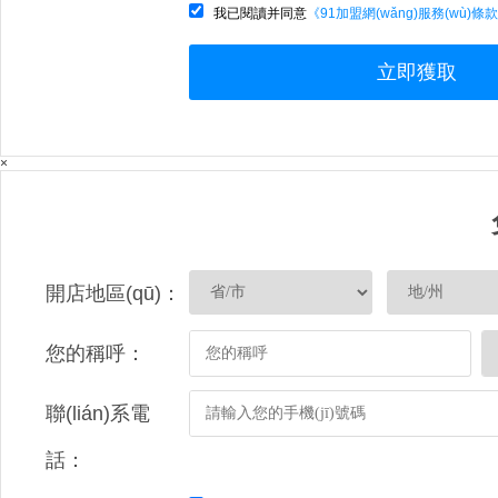
我已閱讀并同意
《91加盟網(wǎng)服務(wù)條
立即獲取
×
開店地區(qū)：
您的稱呼：
聯(lián)系電
話：