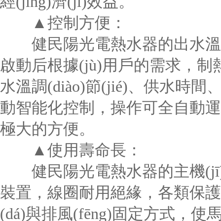
經(jīng)濟(jì)效益。
▲控制方便：
健民陽光電熱水器的出水溫度可隨意調
啟動后根據(jù)用戶的需求，制
水溫調(diào)節(jié)、供水
動智能化控制，操作可全自動運
極大的方便。
▲使用壽命長：
健民陽光電熱水器的主機(jī)壓縮機
裝置，線圈耐用絕緣，各類保護(h
(dá)與排風(fēng)固定方式，