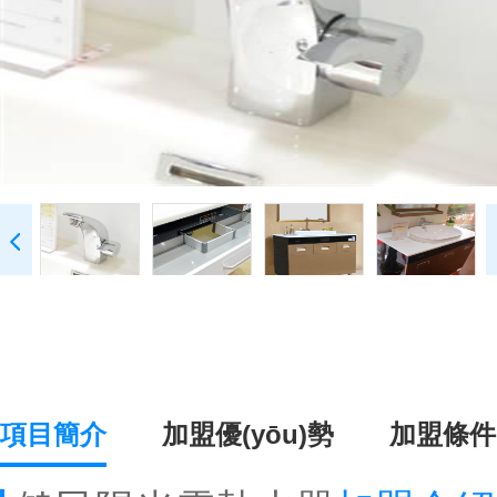
項目簡介
加盟優(yōu)勢
加盟條件