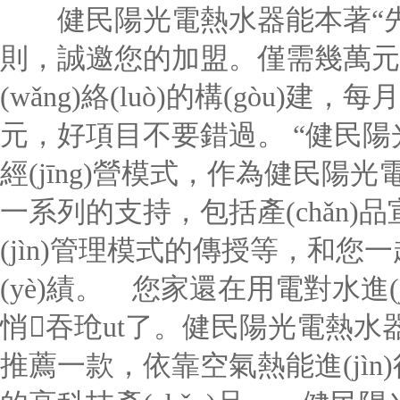
健民陽光電熱水器能本著“先創(
則，誠邀您的加盟。僅需幾萬元
(wǎng)絡(luò)的構(gòu
元，好項目不要錯過。 “健民陽光
經(jīng)營模式，作為健民陽光
一系列的支持，包括產(chǎn)品宣
(jìn)管理模式的傳授等，和您一
(yè)績。 您家還在用電對水進(j
悄吞玱ut了。健民陽光電熱水器科技
推薦一款，依靠空氣熱能進(jì