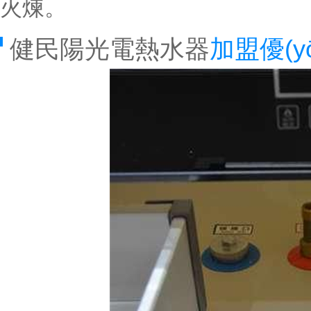
火煉。
健民陽光電熱水器
加盟優(y