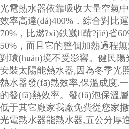
光電熱水器依靠吸收大量空氣中
效率高達(dá)400%，綜合對比
70%，比燃?xì)鉄崴鞴?jié)省
50%，而且它的整個加熱過程
對環(huán)境不受影響。健
安裝太陽能熱水器,因為冬季光照
熱水器發(fā)熱效率,保溫成度
的發(fā)熱效率。發(fā)泡保溫層5
低于其它廠家我廠免費從您家撤
光電熱水器能熱水器,五公分厚進(j