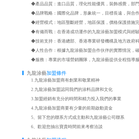
◆產品品質：進口品質，理化性能優異，裝飾感覺，部門
◆品牌戰略：國際化品牌，形象統一，目標長遠，與合作
◆經營模式：地區壟斷經營，地區保護，價格保護措施完
◆有備而戰：在香港成功運作的九龍涂藝加盟模式與經驗
◆技術支持：香港總部、香港專業研發機構及地方政府科
◆人性合作：根據九龍涂藝加盟合作伙伴的實際情況，確
◆服務：專業的市場營銷團隊，九龍涂藝提供全程指導服
九龍涂藝
加盟條件
1.九龍涂藝加盟商有創業和敬業精神
2.九龍涂藝加盟認同我們的涂料品牌和文化
3.加盟經銷有充分的時間和精力投入我們的事業
4.九龍涂藝加盟商要有少量的前期啟動資金
5、留下您的聯系方式或主動和九龍涂藝公司聯系
6、歡迎您抽出寶貴時間前來考察洽談