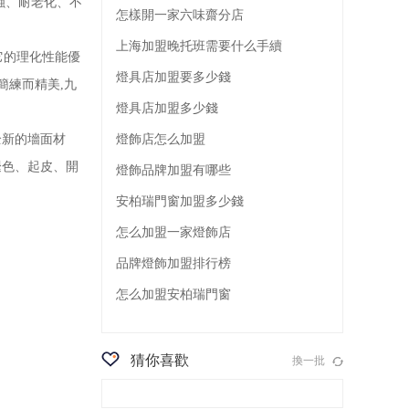
蝕、耐老化、不
怎樣開一家六味齋分店
上海加盟晚托班需要什么手續
它的理化性能優
燈具店加盟要多少錢
簡練而精美,九
燈具店加盟多少錢
燈飾店怎么加盟
新的墻面材
褪色、起皮、開
燈飾品牌加盟有哪些
安柏瑞門窗加盟多少錢
怎么加盟一家燈飾店
品牌燈飾加盟排行榜
怎么加盟安柏瑞門窗
猜你喜歡
換一批