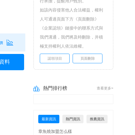
行承擔，提醒用戶甄別。
如該內容侵害他人合法權益，權利
人可通過頁面下方《頁面刪除》
《企業認領》鏈接中的聯系方式與
我們溝通，我們將及時刪除，并積
價
極支持權利人依法維權。
認領項目
頁面刪除
資料
熱門排行榜
查看更多>
最新資訊
熱門資訊
推薦資訊
章魚燒加盟怎么樣