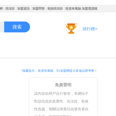
榜
找項目
加盟資訊
加盟問答
視頻找項目
投資有風險 加盟需謹慎
搜索
排行榜>
*溫馨提示：投資有風險，91加盟網提示多做品牌考察！
免責聲明
該內容由用戶自行發布，本網站不
對該信息的真實性、合法性、有效
性負責，相關法律責任由發布者自