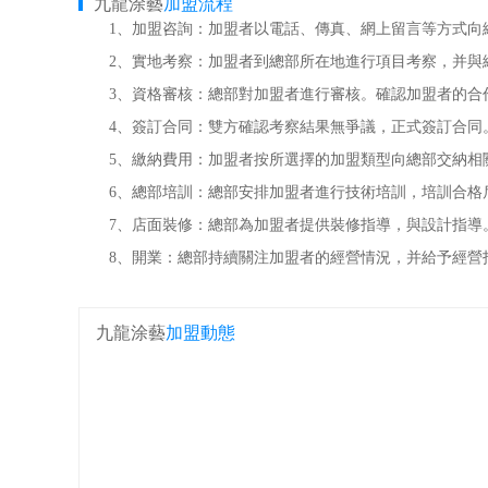
九龍涂藝
加盟流程
1、加盟咨詢：加盟者以電話、傳真、網上留言等方式向總
2、實地考察：加盟者到總部所在地進行項目考察，并與
3、資格審核：總部對加盟者進行審核。確認加盟者的合
4、簽訂合同：雙方確認考察結果無爭議，正式簽訂合同
5、繳納費用：加盟者按所選擇的加盟類型向總部交納相
6、總部培訓：總部安排加盟者進行技術培訓，培訓合格
7、店面裝修：總部為加盟者提供裝修指導，與設計指導
8、開業：總部持續關注加盟者的經營情況，并給予經營
九龍涂藝
加盟動態