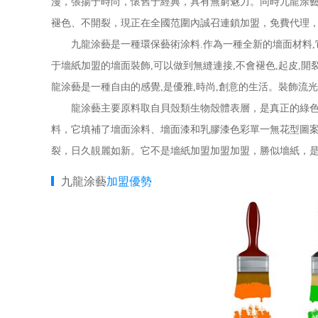
漫，張揚于時尚，懷舊于經典，具有無窮魅力。同時九龍涂
褪色、不開裂，現正在全國范圍內誠召連鎖加盟，免費代理
九龍涂藝是一種環保藝術涂料.作為一種全新的墻面材料,它
于墻紙加盟的墻面裝飾,可以做到無縫連接,不會褪色,起皮,開
龍涂藝是一種自由的感覺,是優雅,時尚,創意的生活。裝飾流光
龍涂藝主要原料取自貝殼類生物殼體表層，是真正的綠色的
料，它填補了墻面涂料、墻面漆和乳膠漆色彩單一無花型圖
裂，日久靚麗如新。它不是墻紙加盟加盟加盟，勝似墻紙，
九龍涂藝
加盟優勢