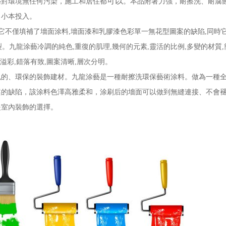
可以
藝對環境無任何污染，施工和居住都
。本品附著力強，耐擦洗、耐腐
，小本投入。
不僅填補了墻面涂料,墻面漆和乳膠漆色彩單一無花型圖案的缺陷,同時
裂。九龍涂藝冷調的純色,重復的肌理,幾何的元素,靈活的比例,多變的材質,
溢彩,錯落有致,圖案清晰,層次分明。
、環保的裝飾建材。九龍涂藝是一種耐擦洗環保藝術涂料。做為一種全
案的缺陷，該涂料色澤高雅柔和，涂刷后的墻面可以做到無縫連接、不會
是室內裝飾的選擇。