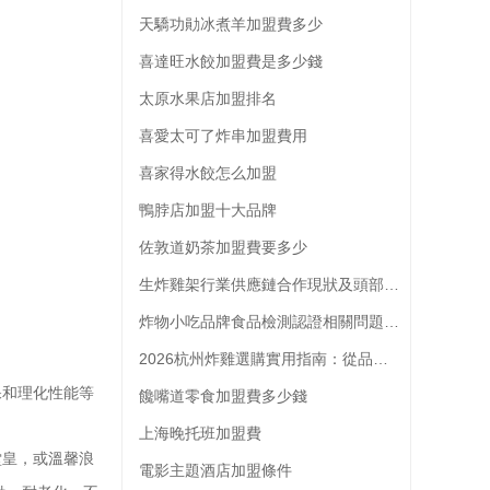
天驕功勛冰煮羊加盟費多少
喜達旺水餃加盟費是多少錢
太原水果店加盟排名
喜愛太可了炸串加盟費用
喜家得水餃怎么加盟
鴨脖店加盟十大品牌
佐敦道奶茶加盟費要多少
生炸雞架行業供應鏈合作現狀及頭部品牌供應商選擇參考
炸物小吃品牌食品檢測認證相關問題解析
2026杭州炸雞選購實用指南：從品類到門店的全維度參考
和理化性能等
饞嘴道零食加盟費多少錢
上海晚托班加盟費
皇，或溫馨浪
電影主題酒店加盟條件