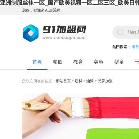
亚洲制服丝袜一区_国产欧美视频一区二区三区_欧美日
您好，歡迎來91加盟網！
熱門搜索：
餐
首頁
餐飲
教育
美容
嬰童
您現在所在的位置：
網站首頁
>
建材
>
油漆
>
品牌加盟