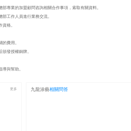
部專業的加盟顧問咨詢相關合作事項，索取有關資料。
總部工作人員進行業務交流。
作資格。
。
關的費用。
后頒發授權銅牌。
。
指導與幫助。
更多
九龍涂藝
相關問答