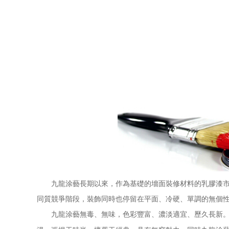
九龍涂藝長期以來，作為基礎的墻面裝修材料的乳膠漆市場
同質競爭階段，裝飾同時也停留在平面、冷硬、單調的無個性
九龍涂藝無毒、無味，色彩豐富、濃淡適宜、歷久長新。具