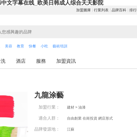
韩中文字幕在线_欧美日韩成人综合天天影院
加盟圖庫
行業列表
品牌百科
排行
飲
美容
教育
快餐
小吃
藝術培訓
干洗
酒店
服務
加盟資訊
九龍涂藝
加盟行業：
建材 > 油漆
適合人群：
自由創業 在崗投資 網店形式
品牌發源地：
江蘇