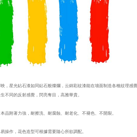
，星光鉆石漆如同鉆石般燦爛，云錦彩紋漆能在墻面制造各種紋理感覺
產生不同的反射感覺，閃亮奪目，高雅華貴。
本品附著力強，耐擦洗、耐腐蝕、耐老化、不褪色、不開裂。
易操作，花色造型可根據需要隨心所欲調配。