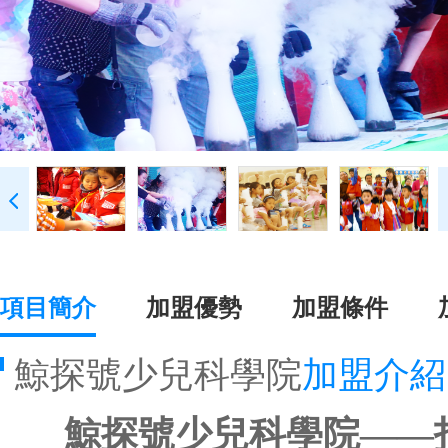
項目簡介
加盟優勢
加盟條件
鯨探號少兒科學院
加盟介紹
鯨探號少兒科學院——