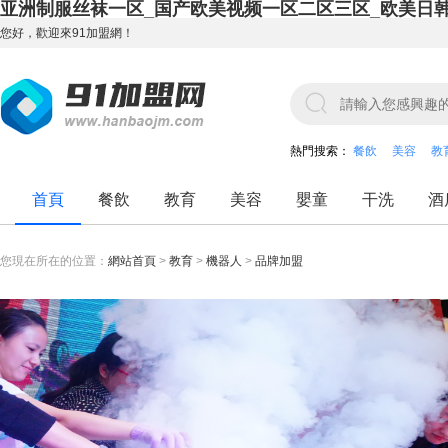
亚洲制服丝袜一区_国产欧美视频一区二区三区_欧美日
您好，歡迎來91加盟網！
熱門搜索：
餐飲
美容
教
首頁
餐飲
教育
美容
嬰童
干洗
酒
您現在所在的位置：
網站首頁
>
教育
>
機器人
>
品牌加盟