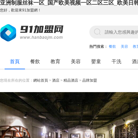
亚洲制服丝袜一区_国产欧美视频一区二区三区_欧美日
您好，歡迎來91加盟網！
熱門搜索：
餐飲
美容
教
首頁
餐飲
教育
美容
嬰童
干洗
酒
您現在所在的位置：
網站首頁
>
酒店
>
精品酒店
>
品牌加盟